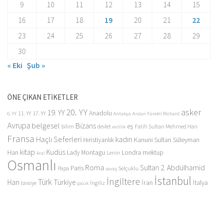
9
10
11
12
13
14
15
16
17
18
19
20
21
22
23
24
25
26
27
28
29
30
« Eki
Şub »
ÖNE ÇIKAN ETİKETLER
20. YY
asker
19. YY
Anadolu
11. YY
17. YY
6. YY
Antakya
Arslan Yürekli Richard
Avrupa
belgesel
Bizans
eş
bilim
devlet
Fatih Sultan Mehmed Han
evlilik
Fransa
Haçlı Seferleri
kadın
Kanuni Sultan Süleyman
Hıristiyanlık
kitap
Kudüs
Han
Lady Montagu
Londra
mektup
Lenin
kral
Osmanlı
Roma
Sultan 2. Abdülhamid
Paris
Papa
Selçuklu
savaş
İstanbul
İngiltere
Türk
Han
Türkiye
İran
İtalya
tavsiye
İngiliz
çocuk