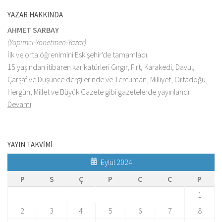
YAZAR HAKKINDA
AHMET SARBAY
(Yapımcı-Yönetmen-Yazar)
İlk ve orta öğrenimini Eskişehir'de tamamladı.
15 yaşından itibaren karikatürleri Gırgır, Fırt, Karakedi, Davul,
Çarşaf ve Düşünce dergilerinde ve Tercüman, Milliyet, Ortadoğu,
Hergün, Millet ve Büyük Gazete gibi gazetelerde yayınlandı.
Devamı
YAYIN TAKVİMİ
Eylül 2024
P
S
Ç
P
C
C
P
1
2
3
4
5
6
7
8