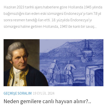
Haziran 2023 tarihli ajans haberlere göre Hollanda 1945 yılında
bağımsızlığını ilan eden eski sömürgesi Endonezya’yı tam 78 yıl
sonra resmen tanıdığı ilan etti. 18. yüzyılda Endonezya’yı
sömürgesi haline getiren Hollanda, 1945’de kanlı bir savaş...
GEÇMIŞE SORALIM
19 EYLÜL 2024
Neden gemilere canlı hayvan alınır?..