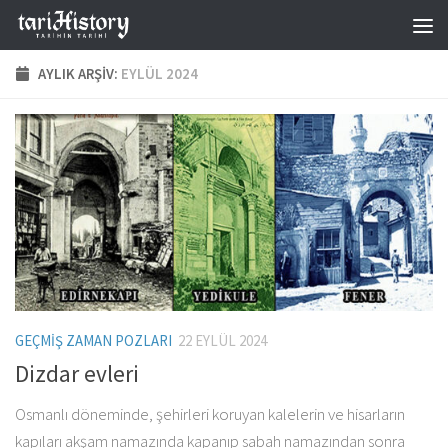
Skip to content
AYLIK ARŞIV:
EYLÜL 2024
GEÇMIŞ ZAMAN POZLARI
22 EYLÜL 2024
Dizdar evleri
Osmanlı döneminde, şehirleri koruyan kalelerin ve hisarların
kapıları akşam namazında kapanıp sabah namazından sonra