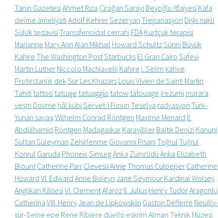
Tanin Gazetesi
Ahmet Rıza
Çırağan Sarayı
Beyoğlu itfaiyesi
Kafa
delme ameliyatı
Adolf Kehrer
Sezeryan
Trepanasyon
Dışkı nakli
Sülük tedavisi
Transsfenoidal cerrahi
FDA
Kurtçuk terapisi
Marianne
Mary Ann
Alan Mikhail
Howard Schultz
Sünni
Büyük
Kahire
The Washington Post
Starbucks
El Gran Cairo
Safevi
Martin Luther
Niccolo Machiavelli
Kahire
I. Selim
kahve
Protestanlık
dek
Sur Les Khazars
Louis Vivien de Saint-Martin
Tahiti
tattoo
tatuaje
tatuaggio
tatow
tatouage
irezumi
marara
veşm
Dövme
hâl kübi
Servet-i Fünun
Teselya
radyasyon
Türk-
Yunan savaşı
Wilhelm Conrad Röntgen
Maxime Menard
II.
Abdülhamid
Röntgen
Madagaskar
Karayibler
Baltık Denizi
Kanuni
Sultan Süleyman
Zehirlenme
Giovanni Pisani
Toğrul
Tuğrul
Konrul
Garuda
Phoneix
Simurg
Anka
Zümrüdü Anka
Elizabeth
Blount
Catherine Parr
Clevesli Anne
Thomas Culpeper
Catherine
Howard
VI. Edward
Anne Boleyn
Jane Seymour
Kardinal Wolsey
Anglikan Kilisesi
VI. Clement
Afaroz
II. Julius
Henry Tudor
Aragonlu
Catherina
VIII. Henry
Jean de Lipkowskiin
Gaston Defferre
Neuilly-
sur-Seine
epe
Rene Ribiere
düello
eskrim
Alman Teknik Müzesi