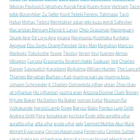
Nikolay Pavlovich İgnatyev Küçük Fesli
Kuzey Kore
Vietnam
Tace
kıtlık
Büveyhiler
Zu Şefer
Kont Teleki Ferenç Tahmasp
Taçlı
Hatun
Mohaç Tebriz
Memlükler aslan gibi kuzu geldi Safeviler
Macaristan Behram Efendi II. Layoş
Ohio Grassman
Mapinguary
Skunk Ape
De Loys Ape
insansı
Maymunsu
Kushtaka
Kuştaka
Agogwe
Ebu Gogo Orang Pendek
Grey Man
Mogollon
Maricox
Marikoks
Tokoloshe
Yowie
Tikoloş
Yeren
Yovi
Xueren
Almas
Hibagon
Çuçuna
Erzurumlu İbrahim Hakkı
Saskuaç
Yeti
Charles
Darwin
Sasquatch
Karadamı
Boğulma
William Hunter
The Lancet
Thames
Beyaban
Burhan-ı Katı
mumya parçası
mumya tozu
Johann Schroeder
II. Charles
Osmanlıda oğlan
uhlan
Zhas Ulan
at oğlanları
Hiz oğlanları
yazma eser
Arizona Donnie Clark
Boney
M
Kate Baker
Ma Dalton
Ma Baker
osman batur
Museum für
Volkskunde
Harold Lamb
Doge
Balyoz
Bailo
Pontus
Luigi Gritti
Andrea Gritti
Pera
topukkıran
koçbaşı
Evde atta avratta uğur
avratta uğur
atta uğur
evde uğur
seki
Sermet Muhtar Alus
Müşir
Ahmet Eyüp paşa
Çinçon Hasan paşa
Feneryolu
Cemile Sultan
sakar
bakla kırı at
berhane
Agop Kazazyan
Nusret efendi
mart