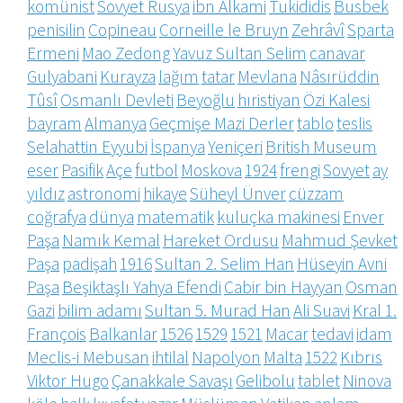
komünist
Sovyet Rusya
ibn Alkami
Tukididis
Busbek
penisilin
Copineau
Corneille le Bruyn
Zehrâvî
Sparta
Ermeni
Mao Zedong
Yavuz Sultan Selim
canavar
Gulyabani
Kurayza
lağım
tatar
Mevlana
Nâsırüddin
Tûsî
Osmanlı Devleti
Beyoğlu
hıristiyan
Özi Kalesi
bayram
Almanya
Geçmişe Mazi Derler
tablo
teslis
Selahattin Eyyubi
İspanya
Yeniçeri
British Museum
eser
Pasifik
Açe
futbol
Moskova
1924
frengi
Sovyet
ay
yıldız
astronomi
hikaye
Süheyl Ünver
cüzzam
coğrafya
dünya
matematik
kuluçka makinesi
Enver
Paşa
Namık Kemal
Hareket Ordusu
Mahmud Şevket
Paşa
padişah
1916
Sultan 2. Selim Han
Hüseyin Avni
Paşa
Beşiktaşlı Yahya Efendi
Cabir bin Hayyan
Osman
Gazi
bilim adamı
Sultan 5. Murad Han
Ali Suavi
Kral 1.
François
Balkanlar
1526
1529
1521
Macar
tedavi
idam
Meclis-i Mebusan
ihtilal
Napolyon
Malta
1522
Kıbrıs
Viktor Hugo
Çanakkale Savaşı
Gelibolu
tablet
Ninova