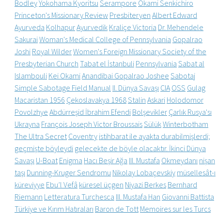
Bodley
Yokohama Kyoritsu
Serampore
Okami Senkichiro
Princeton's Missionary Review
Presbiteryen
Albert Edward
Ayurveda
Kolhapur
Ayurvedik
Kraliçe Victoria
Dr. Mehendele
Sakurai
Woman's Medical College of Pennsylvania
Gopalrao
Joshi
Royal Wilder
Women's Foreign Missionary Society of the
Presbyterian Church
Tabat el İstanbuli
Pennsylvania
Sabat al
Islambouli
Kei Okami
Anandibai Gopalrao Joshee
Sabotaj
Simple Sabotage Field Manual
II. Dünya Savaşı
CIA
OSS
Gulag
Macaristan 1956
Çekoslavakya 1968
Stalin
Askari
Holodomor
Povolzhye
Abdürreşid İbrahim Efendi
Bolşevikler
Çarlık Rusya'sı
Ukrayna
François Joseph Victor Broussais
Sülük
Winterbotham
The Ultra Secret
Coventry
istihbarat ile ayakta durabilmişlerdi;
geçmişte böyleydi
gelecekte de böyle olacaktır. İkinci Dünya
Savaşı
U-Boat
Enigma
Hacı Beşir Ağa
III. Mustafa
Okmeydanı
nişan
taşı
Dunning-Kruger Sendromu
Nikolay Lobaçevskiy
müsellesât-ı
küreviyye
Ebu’l Vefâ
küresel üçgen
Niyazi Berkes
Bernhard
Riemann
Letteratura Turchesca
III. Mustafa Han
Giovanni Battista
Türkiye ve Kırım Hatıraları
Baron de Tott
Memoires sur les Turcs