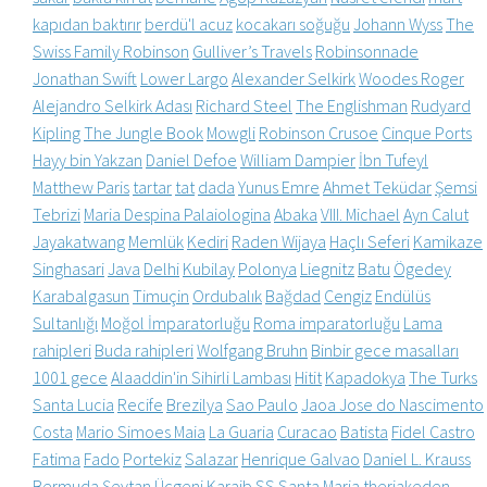
kapıdan baktırır
berdü'l acuz
kocakarı soğuğu
Johann Wyss
The
Swiss Family Robinson
Gulliver’s Travels
Robinsonnade
Jonathan Swift
Lower Largo
Alexander Selkirk
Woodes Roger
Alejandro Selkirk Adası
Richard Steel
The Englishman
Rudyard
Kipling
The Jungle Book
Mowgli
Robinson Crusoe
Cinque Ports
Hayy bin Yakzan
Daniel Defoe
William Dampier
İbn Tufeyl
Matthew Paris
tartar
tat
dada
Yunus Emre
Ahmet Teküdar
Şemsi
Tebrizi
Maria Despina Palaiologina
Abaka
VIII. Michael
Ayn Calut
Jayakatwang
Memlük
Kediri
Raden Wijaya
Haçlı Seferi
Kamikaze
Singhasari
Java
Delhi
Kubilay
Polonya
Liegnitz
Batu
Ögedey
Karabalgasun
Timuçin
Ordubalık
Bağdad
Cengiz
Endülüs
Sultanlığı
Moğol İmparatorluğu
Roma imparatorluğu
Lama
rahipleri
Buda rahipleri
Wolfgang Bruhn
Binbir gece masalları
1001 gece
Alaaddin'in Sihirli Lambası
Hitit
Kapadokya
The Turks
Santa Lucia
Recife
Brezilya
Sao Paulo
Jaoa Jose do Nascimento
Costa
Mario Simoes Maia
La Guaria
Curacao
Batista
Fidel Castro
Fatima
Fado
Portekiz
Salazar
Henrique Galvao
Daniel L. Krauss
Bermuda Şeytan Üçgeni
Karaib
SS Santa Maria
theriakeden