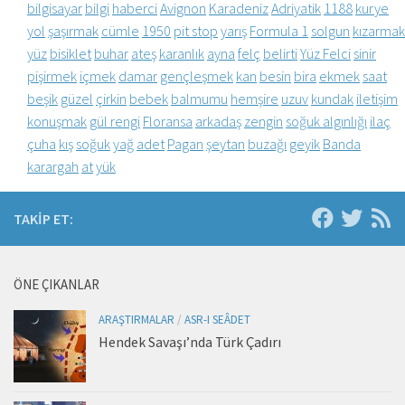
bilgisayar
bilgi
haberci
Avignon
Karadeniz
Adriyatik
1188
kurye
yol
şaşırmak
cümle
1950
pit stop
yarış
Formula 1
solgun
kızarmak
yüz
bisiklet
buhar
ateş
karanlık
ayna
felç
belirti
Yüz Felci
sinir
pişirmek
içmek
damar
gençleşmek
kan
besin
bira
ekmek
saat
beşik
güzel
çirkin
bebek
balmumu
hemşire
uzuv
kundak
iletişim
konuşmak
gül rengi
Floransa
arkadaş
zengin
soğuk algınlığı
ilaç
çuha
kış
soğuk
yağ
adet
Pagan
şeytan
buzağı
geyik
Banda
karargah
at
yük
TAKIP ET:
ÖNE ÇIKANLAR
ARAŞTIRMALAR
/
ASR-I SEÂDET
Hendek Savaşı’nda Türk Çadırı