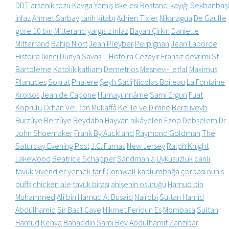
DDT
arsenik tozu
Kavga
Yemiş iskelesi
Bostancı kayığı
Sekbanbaşı
infaz
Ahmet Sarbay
tarih kitabı
Adrien Tixier
Nikaragua
De Gaulle
göre 10 bin
Mitterand
yargısız infaz
Bayan Çirkin
Danielle
Mitterrand
Rahip Niort
Jean Pleyber
Perpignan
Jean Laborde
Histoira
İkinci Dünya Savaşı
L'Histoira
Cezayir
Fransız devrimi
St.
Bartoleme
Katolik
katliam
Demetrios
Mesnevi-i etfal
Maximus
Planudes
Sokrat
Phalere
Şeyh Sadi
Nicolas Boileau
La Fontaine
Kroisos
Jean de Capone
Hümayünnâme
Sami Ergun
Fuat
Köprülü
Orhan Veli
İbn Mukaffâ
Kelile ve Dimne
Berzuveyb
Bürzûye
Berzûye
Beydaba
Hayvan hikâyeleri
Ezop
Debşelem
Dr.
John Shoemaker
Frank By Auckland
Raymond Goldman
The
Saturday Evening Post
J.C. Furnas
New Jersey
Ralph Knight
Lakewood
Beatrice Schapper
Sandmania
Uykusuzluk
canlı
tavuk
Vivendier
yemek tarif
Cornwall
kaplumbağa çorbası
nun's
puffs
chicken ale
tavuk birası
ahişenin osuruğu
Hamud bin
Muhammed
Ali bin Hamud Al Busaid
Nairobi
Sultan Hamid
Abdülhamid
Sir Basil Cave
Hikmet Feridun Es
Mombasa
Sultan
Hamud
Kenya
Bahaddin Sami Bey
Abdülhamit
Zanzibar