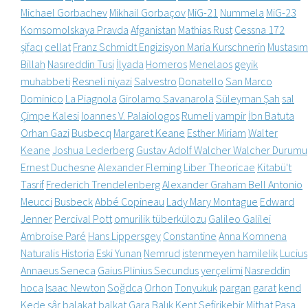
Michael Gorbachev
Mikhail Gorbaçov
MiG-21
Nummela
MiG-23
Komsomolskaya Pravda
Afganistan
Mathias Rust
Cessna 172
şifacı
cellat
Franz Schmidt Engizisyon Maria Kurschnerin
Mustasım
Billah
Nasıreddin Tusi
İlyada
Homeros
Menelaos
geyik
muhabbeti
Resneli niyazi
Salvestro
Donatello
San Marco
Dominico
La Piagnola
Girolamo Savanarola
Süleyman Şah
sal
Çimpe Kalesi
Ioannes V. Palaiologos
Rumeli
vampir
İbn Batuta
Orhan Gazi
Busbecq
Margaret Keane
Esther Miriam
Walter
Keane
Joshua Lederberg
Gustav Adolf Walcher Walcher Durumu
Ernest Duchesne
Alexander Fleming
Liber Theoricae
Kitabü't
Tasrif
Frederich Trendelenberg
Alexander Graham Bell Antonio
Meucci
Busbeck
Abbé Copineau
Lady Mary Montague
Edward
Jenner
Percival Pott
omurilik tüberkülozu
Galileo Galilei
Ambroise Paré
Hans Lippersgey
Constantine
Anna Komnena
Naturalis Historia
Eski Yunan
Nemrud
istenmeyen hamilelik
Lucius
Annaeus Seneca
Gaius Plinius Secundus
yerçelimi
Nasreddin
hoca
Isaac Newton
Soğdca
Orhon
Tonyukuk
pargan
garat
kend
Kede
şâr
balakat
balkat
Gara
Balık
Kent
Sefirikebir
Mithat Paşa