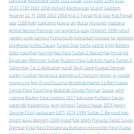
Daltonlar
kütüphane
1536
1511
Lozan
1533
1553
1540
1532
1531
1730
1683
1658
milliyet
Azerbaycan
ticaret
Saddam
Hüseyin
21. YY
2006
2003
1958
Kral 2. Faysal
Kral Gazi
Kral Faysal
ada
1588
fetih
Sarıkamış
kolera
din
Bursa
misyoner
madalya
Amiral Nelson
Penrose
çini
araştırma
uzay
Filipinler
1996
robot
yardım
optik
kamera
Portsmouth
komünizm
hastalık
tıp
amblem
Drogheda
Körfez Savaşı
Turgut Özal
harita
petrol
eğim
Battani
türkü
papağan
hürriyet
Ago Paşa
Sultan 2. Murad Han
Hırvat
bit
Diyarbakır
Mihrimah Sultan
Rüstem Paşa
Sabit bin Kurra
Sultan 3.
Selim Han
Çar 2. Aleksandr
hurufi
Şeyh Şamil
Kaşgari Dergahı
balıkçı
Çırağan
heyamola
algoritma
El Harezmi
güneş
ay
lojistik
müneccim
fırın
Ziyad Ebuzziya
Abdülhak Hamid
31 Mart Vakası
Cemal Paşa
Talat Paşa
Abdullah Cevdet
ferman
Gazze
şehit
çatışma
Bedevi
Sina Cephesi
1917
kalpazan
Kurtuluş Savaşı
işaret dili
Kastamonu
şeyh
öğrenci
Çerkez Hasan
1876
Henry
George Elliot
sadrazam
1875
1874
1999
Sultan 2. Beyazıd Han
önlem
kuyu
deprem
1509
inşaat
fizik
atom
Preveze Deniz Savaşı
Zigetvar
Eylül
Haçlı Donanması
Barbaros Hayreddin Paşa
Viyana