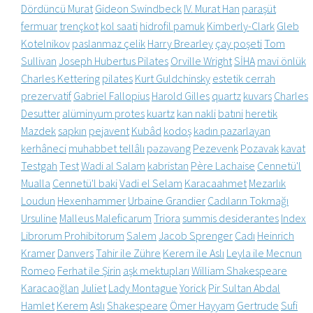
Dördüncü Murat
Gideon Swindbeck
IV. Murat Han
paraşüt
fermuar
trençkot
kol saati
hidrofil pamuk
Kimberly-Clark
Gleb
Kotelnikov
paslanmaz çelik
Harry Brearley
çay poşeti
Tom
Sullivan
Joseph Hubertus Pilates
Orville Wright
SİHA
mavi önlük
Charles Kettering
pilates
Kurt Guldchinsky
estetik cerrah
prezervatif
Gabriel Fallopius
Harold Gilles
quartz
kuvars
Charles
Desutter
alüminyum protes
kuartz
kan nakli
batıni
heretik
Mazdek
sapkın
pejavent
Kubâd
kodoş
kadın pazarlayan
kerhâneci
muhabbet tellâlı
pəzəvəng
Pezevenk
Pozavak
kavat
Testgah
Test
Wadi al Salam
kabristan
Père Lachaise
Cennetü'l
Mualla
Cennetü'l baki
Vadi el Selam
Karacaahmet
Mezarlık
Loudun
Hexenhammer
Urbaine Grandier
Cadıların Tokmağı
Ursuline
Malleus Maleficarum
Triora
summis desiderantes
Index
Librorum Prohibitorum
Salem
Jacob Sprenger
Cadı
Heinrich
Kramer
Danvers
Tahir ile Zühre
Kerem ile Aslı
Leyla ile Mecnun
Romeo
Ferhat ile Şirin
aşk mektupları
William Shakespeare
Karacaoğlan
Juliet
Lady Montague
Yorick
Pir Sultan Abdal
Hamlet
Kerem
Aslı
Shakespeare
Ömer Hayyam
Gertrude
Sufi