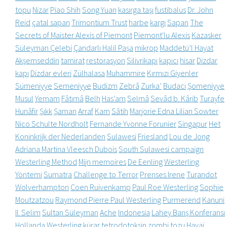
topu
Nizar
Piao Shih
Song Yuan
kasırga taşı
fustibalus
Dr. John
Reid
çatal sapan
Trimontium Trust
harbe
kargı
Sapan
The
Secrets of Maister Alexis of Piemont
Piemont'lu Alexis
Kazasker
Süleyman Çelebi
Çandarlı Halil Paşa
mikrop
Maddetü’l Hayat
Akşemseddin
tamirat
restorasyon
Silivrikapı
kapıcı
hisar
Dizdar
kapı
Dizdar evleri
Zülhalasa
Muhammire
Kırmızı Giyenler
Sümeniyye
Semeniyye
Budizm
Zebrâ
Zurka’
Budacı
Şomeniyye
Musul
Yemam
Fâtımâ
Belh
Has’am
Selmâ
Sevâd b. Kârib
Turayfe
Hunâfir
Şıkk
Şaman
Arraf
Kam
Sâtih
Marjorie Edna Lilian Sowter
Nico Schulte Nordholt
Fernande Yvonne Forunier
Singapur
Het
Koninkrijk der Nederlanden
Sulawesi
Friesland
Lou de Jong
Adriana Martina Vleesch Dubois
South Sulawesi campaign
Westerling Method
Mijn memoires
De Eenling
Westerling
Yöntemi
Sumatra
Challenge to Terror
Prenses Irene
Turandot
Wolverhampton
Coen Ruivenkamp
Paul Roe Westerling
Sophie
Moutzatzou
Raymond Pierre Paul Westerling
Purmerend
Kanuni
II. Selim
Sultan Süleyman
Ache
Indonesia
Lahey Barış Konferansı
Hollanda
Westerling
kürar
tetrodotoksin
zombi tozu
Havai