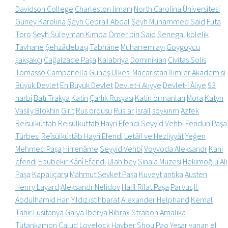
Davidson College
Charleston limanı
North Carolina Üniversitesi
Güney Karolina
Şeyh Cebrail Abdal
Şeyh Muhammed Said
Futa
Toro
Şeyh Süleyman Kimba
Ömer bin Said
Senegal
kölelik
Tavhane
Şehzâdebaşı
Tabhâne
Muharrem ayı
Goygoycu
şakşakçı
Cağalzade Paşa
Kalabriya
Dominikian
Civitas Solis
Tomasso Campanella
Güneş Ülkesi
Macaristan İlimler Akademisi
Büyük Devlet
En Büyük Devlet
Devlet-i Aliyye
Devlet-i Âliye
93
harbi
Batı Trakya
Katin
Çarlık Rusyası
Katin ormanları
Mora
Katyn
Vasily Blokhin
Girit
Rus ordusu
Ruslar
İsrail
soykırım
Aztek
Reisülküttab
Reisülküttab Hayri Efendi
Seyyid Vehbi
Feridun Paşa
Türbesi
Reîsülküttâb Hayri Efendi
Letâif ve Hezliyyât
Yeğen
Mehmed Paşa
Hirrenâme
Seyyid Vehbî
Voyvoda Aleksandr
Kani
efendi
Ebubekir Kânî Efendi
Ulah bey
Sinaia Müzesi
Hekimoğlu Ali
Paşa
Kapalıçarşı
Mahmut Şevket Paşa
Kuveyt
antika
Austen
Henry Layard
Aleksandr Nelidov
Halil Rifat Paşa
Parvus
II.
Abdülhamid Han
Yıldız istihbarat
Alexander Helphand
Kemal
Tahir
Lusitanya
Galya
İberya
Bibrax
Strabon
Amalika
Tutankamon
Calud
Lovelock
Hayber
Shou Pao
Yesar
yanan el