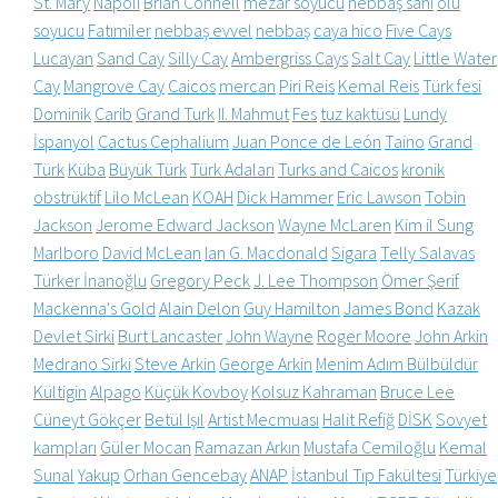
St. Mary
Napoli
Brian Connell
mezar soyucu
nebbaş sânî
ölü
soyucu
Fatımiler
nebbaş evvel
nebbaş
caya hico
Five Cays
Lucayan
Sand Cay
Silly Cay
Ambergriss Cays
Salt Cay
Little Water
Cay
Mangrove Cay
Caicos
mercan
Piri Reis
Kemal Reis
Türk fesi
Dominik
Carib
Grand Turk
II. Mahmut
Fes
tuz kaktüsü
Lundy
İspanyol
Cactus Cephalium
Juan Ponce de León
Taino
Grand
Türk
Küba
Büyük Türk
Türk Adaları
Turks and Caicos
kronik
obstrüktif
Lilo McLean
KOAH
Dick Hammer
Eric Lawson
Tobin
Jackson
Jerome Edward Jackson
Wayne McLaren
Kim il Sung
Marlboro
David McLean
Ian G. Macdonald
Sigara
Telly Salavas
Türker İnanoğlu
Gregory Peck
J. Lee Thompson
Ömer Şerif
Mackenna's Gold
Alain Delon
Guy Hamilton
James Bond
Kazak
Devlet Sirki
Burt Lancaster
John Wayne
Roger Moore
John Arkin
Medrano Sirki
Steve Arkin
George Arkin
Menim Adım Bülbüldür
Kültigin
Alpago
Küçük Kovboy
Kolsuz Kahraman
Bruce Lee
Cüneyt Gökçer
Betül Işıl
Artist Mecmuası
Halit Refiğ
DİSK
Sovyet
kampları
Güler Mocan
Ramazan Arkın
Mustafa Cemiloğlu
Kemal
Sunal
Yakup
Orhan Gencebay
ANAP
İstanbul Tıp Fakültesi
Türkiye