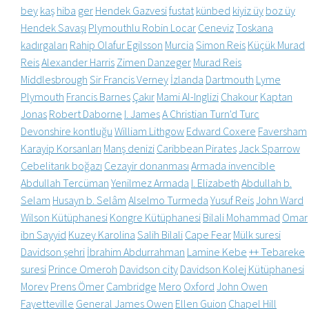
bey
kaş
hiba
ger
Hendek Gazvesi
fustat
künbed
kiyiz üy
boz üy
Hendek Savaşı
Plymouthlu Robin Locar
Ceneviz
Toskana
kadırgaları
Rahip Olafur Egilsson
Murcia
Simon Reis
Küçük Murad
Reis
Alexander Harris
Zimen Danzeger
Murad Reis
Middlesbrough
Sir Francis Verney
İzlanda
Dartmouth
Lyme
Plymouth
Francis Barnes
Çakır
Mami Al-Inglizi
Chakour
Kaptan
Jonas
Robert Daborne
I. James
A Christian Turn'd Turc
Devonshire kontluğu
William Lithgow
Edward Coxere
Faversham
Karayip Korsanları
Manş denizi
Caribbean Pirates
Jack Sparrow
Cebelitarık boğazı
Cezayir donanması
Armada invencible
Abdullah Tercüman
Yenilmez Armada
I. Elizabeth
Abdullah b.
Selam
Husayn b. Selâm
Alselmo Turmeda
Yusuf Reis
John Ward
Wilson Kütüphanesi
Kongre Kütüphanesi
Bilali Mohammad
Omar
ibn Sayyid
Kuzey Karolina
Salih Bilali
Cape Fear
Mülk suresi
Davidson şehri
İbrahim Abdurrahman
Lamine Kebe
++ Tebareke
suresi
Prince Omeroh
Davidson city
Davidson Kolej Kütüphanesi
Morev
Prens Ömer
Cambridge
Mero
Oxford
John Owen
Fayetteville
General James Owen
Ellen Guion
Chapel Hill