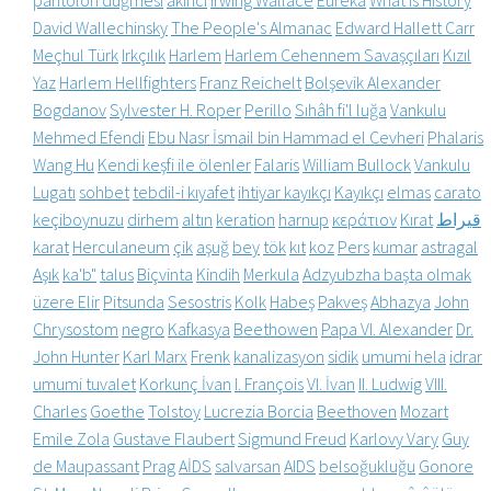
David Wallechinsky
The People's Almanac
Edward Hallett Carr
Meçhul Türk
Irkçılık
Harlem
Harlem Cehennem Savaşçıları
Kızıl
Yaz
Harlem Hellfighters
Franz Reichelt
Bolşevik Alexander
Bogdanov
Sylvester H. Roper
Perillo
Sıhâh fi'l luğa
Vankulu
Mehmed Efendi
Ebu Nasr İsmail bin Hammad el Cevheri
Phalaris
Wang Hu
Kendi keşfi ile ölenler
Falaris
William Bullock
Vankulu
Lugatı
sohbet
tebdil-i kıyafet
ihtiyar kayıkçı
Kayıkçı
elmas
carato
keçiboynuzu
dirhem
altın
keration
harnup
κεράτιον
Kırat
قيراط
karat
Herculaneum
çik
aşuğ
bey
tök
kıt
koz
Pers
kumar
astragal
Aşık
ka'b"
talus
Biçvinta
Kindih
Merkula
Adzyubzha başta olmak
üzere Elir
Pitsunda
Sesostris
Kolk
Habeş
Pakveş
Abhazya
John
Chrysostom
negro
Kafkasya
Beethowen
Papa VI. Alexander
Dr.
John Hunter
Karl Marx
Frenk
kanalizasyon
sidik
umumi hela
idrar
umumi tuvalet
Korkunç İvan
I. François
VI. İvan
II. Ludwig
VIII.
Charles
Goethe
Tolstoy
Lucrezia Borcia
Beethoven
Mozart
Emile Zola
Gustave Flaubert
Sigmund Freud
Karlovy Vary
Guy
de Maupassant
Prag
AİDS
salvarsan
AIDS
belsoğukluğu
Gonore