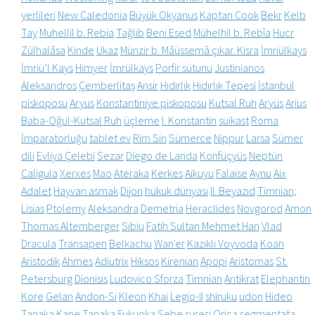
yerlileri
New Caledonia
Büyük Okyanus
Kaptan Cook
Bekr
Kelb
Tay
Muhellil b. Rebia
Tağlib
Beni Esed
Mühelhil b. Rebîa
Hucr
Zülhalâsa
Kinde
Ukaz
Münzir b. Mâüssemâ çıkar. Kisra
İmriülkays
İmriü’l Kays
Himyer
İmrülkays
Porfir sütunu
Justinianos
Aleksandros
Çemberlitaş
Ansir
Hıdırlık
Hıdırlık Tepesi
İstanbul
piskoposu
Aryus
Konstantiniye piskoposu
Kutsal Ruh
Aryüs
Arius
Baba-Oğul-Kutsal Ruh
üçleme
I. Konstantin
suikast
Roma
İmparatorluğu
tablet ev
Rim Sin
Sümerce
Nippur
Larsa
Sümer
dili
Evliya Çelebi
Sezar
Diego de Landa
Konfüçyüs
Neptün
Caligula
Xerxes
Mao
Ateraka
Kerkes
Aikuyu
Falaise
Aynu
Aix
Adalet
Hayvan asmak
Dijon
hukuk dünyası
II. Beyazıd
Timnian;
Lisias
Ptolemy
Aleksandra
Demetria
Heraclides
Novgorod
Amon
Thomas Altemberger
Sibiu
Fatih Sultan Mehmet Han
Vlad
Dracula
Transapen
Belkachu
Wan'er
Kazıklı Voyvoda
Koan
Aristodik
Ahmes
Adiutrix
Hiksos
Kirenian
Apopi
Aristomas
St.
Petersburg
Dionisis
Ludovico Sforza
Timnian
Antikrat
Elephantin
Kore
Gelan
Andon-Si
Kleon
Khai
Legio-II
shiruku
udon
Hideo
Tanaka
Kane Tanaka
Fukuoka
Sebe suresi
Orica segmentata