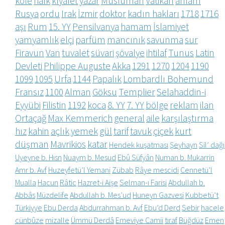
köle
halk
kıyafet
yazar
Müslüman
Vatikan
anlam
Rusya
ordu
Irak
İzmir
doktor
kadın hakları
1718
1716
aşı
Rum
15. YY
Pensilvanya
hamam
İslamiyet
yamyamlık
elçi
parfüm
mancınık
savunma
sur
Firavun
Van
tuvalet
süvari
şövalye
ihtilaf
Tunus
Latin
Devleti
Philippe Auguste
Akka
1291
1270
1204
1190
1099
1095
Urfa
1144
Papalık
Lombardlı Bohemund
Fransız
1100
Alman
Göksu
Templier
Selahaddin-i
Eyyübi
Filistin
1192
koca
8. YY
7. YY
bölge
reklam
ilan
Ortaçağ
Max Kemmerich
general
aile
karşılaştırma
hız
kahin
açlık
yemek
gül
tarif
tavuk
çiçek
kurt
düşman
Mavrikios
katar
Hendek kuşatması
Şeyhayn
Sil’ dağı
Uyeyne b. Hısn
Nuaym b. Mesud
Ebû Süfyân
Numan b. Mukarrin
Amr b. Avf
Huzeyfetü’l Yemani
Zübab
Râye mescidi
Cennetü’l
Mualla
Hacun
Râtic
Hazret-i Aişe
Selman-ı Farisi
Abdullah b.
Abbâs
Müzdelife
Abdullah b. Mes’ud
Huneyn Gazvesi
Kubbetü’t
Türkiyye
Ebu Derda
Abdurrahman b. Avf
Ebu’d Derd
Sebir
hacele
cünbûze
mizalle
Ümmü Derdâ
Emeviye Camii
tıraf
Büğdüz
Emen