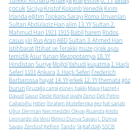
çocuk
Sicilya
Kristof Kolomb
Venedik
Kırım
İrlanda
eğitim
Topkapı Sarayı
Roma Ünvanları
Sultan Abdülaziz Han
alim
13. YY
Sultan 2.
Mahmud Han
1921
1915
Babil
harem
Rodos
casus
şiir
Rus
Arap
ABD
Sultan 3. Ahmed Han
istihbarat
İttihat ve Terakki
müze
çiçek aşısı
temizlik
Asur
Yunan
Mezopotamya
18. YY
Hindistan
Suriye
Moğol
Yahudi
kuşatma
1. Haçlı
Seferi
1101
Ankara
3. Haçlı Seferi
Frederich
Barbarossa
hayat
14. YY
erkek
12. YY
themata
göz
burun
Firuzağa camii
güneş hakkı
Maya
Hazret-i
Davud
Gavur
Dede Korkut
siyahi
Zenci
Deli Petro
Cağaloğlu
Hitler
İbrahim Müteferrika
gez
hat sanatı
Uğur Derman
Necmeddin Okyay
Ruanda
Aristo
Leonardo da Vinci
Birinci Dünya Savaşı
I. Dünya
Savaşı
Zerdüşt
Kefren
Tandır
Şii
Kaf dağı
SSCB