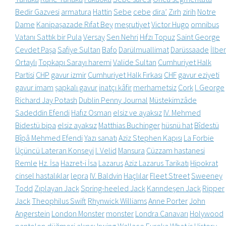
Bedir Gazvesi
armatura
Hattin
Sebe
cebe
dira’
Zırh
zirih
Notre
Dame
Kanipaşazade Rıfat Bey
meşrutiyet
Victor Hugo
omnibus
Vatanı Sattık bir Pula
Versay
Sen Nehri
Hıfzı Topuz
Saint George
Cevdet Paşa
Safiye Sultan
Bafo
Darülmuallimat
Darüssaade
İlber
Ortaylı
Topkapı Sarayı haremi
Valide Sultan
Cumhuriyet Halk
Partisi
CHP
gavur izmir
Cumhuriyet Halk Fırkası
CHF
gavur eziyeti
gavur imam
şapkalı gavur
inatçı kâfir
merhametsiz
Cork
I. George
Richard Jay Potash
Dublin Penny Journal
Müstekimzâde
Sadeddin Efendi
Hafız Osman
elsiz ve ayaksız
IV. Mehmed
Bidestü bipa
elsiz ayaksız
Matthias Buchinger
hüsnü hat
Bîdestü
Bîpâ Mehmed Efendi
Yazı sanatı
Aziz Stephen Kapısı
La Forbie
Üçüncü Lateran Konseyi
I. Velid
Mansura
Cüzzam hastanesi
Remle
Hz. İsa
Hazret-i İsa
Lazarus
Aziz Lazarus Tarikatı
Hipokrat
cinsel hastalıklar
lepra
IV. Baldvin
Haçlılar
Fleet Street
Sweeney
Todd
Zıplayan Jack
Spring-heeled Jack
Karındeşen Jack
Ripper
Jack
Theophilus Swift
Rhynwick Williams
Anne Porter
John
Angerstein
London Monster
monster
Londra Canavarı
Holywood
pantolon düğmesi
akıncı
Irwing Wallace
Eureka
What is History