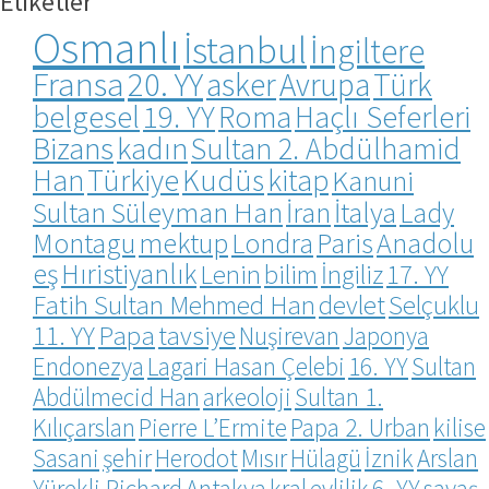
Etiketler
Osmanlı
İstanbul
İngiltere
Fransa
20. YY
asker
Avrupa
Türk
belgesel
19. YY
Roma
Haçlı Seferleri
Bizans
kadın
Sultan 2. Abdülhamid
Han
Türkiye
Kudüs
kitap
Kanuni
Sultan Süleyman Han
İran
İtalya
Lady
Montagu
mektup
Londra
Paris
Anadolu
eş
Hıristiyanlık
Lenin
bilim
İngiliz
17. YY
Fatih Sultan Mehmed Han
devlet
Selçuklu
11. YY
Papa
tavsiye
Nuşirevan
Japonya
Endonezya
Lagari Hasan Çelebi
16. YY
Sultan
Abdülmecid Han
arkeoloji
Sultan 1.
Kılıçarslan
Pierre L’Ermite
Papa 2. Urban
kilise
Sasani
şehir
Herodot
Mısır
Hülagü
İznik
Arslan
Yürekli Richard
Antakya
kral
evlilik
6. YY
savaş