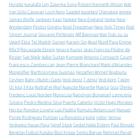
Horatio
kurukafa
Lim
Züleyha Sona
Robert Kenneth Wilson
Adır
Van Gölü Canavarı
Loch Ness
Saadet gazetesi
Cherokee
gringa
James Wolfe
Jankees
Kaas
Yankee
New England
Yanke
New
Amsterdam
Pindos
Gringos
Noel Freedman
New York Times
Wall
Street Journal
Giovanni Pettinato
Afif Banmasi
Mari
Dub-zu-zu
Ugarit
Ebla
Tel Madrih
Sümer
Karam-Sin
Akad
Münif Paşa
Emine
Rifa'tî
Recaizade Ekrem
Ignace Kunos
Jean François Pilatre de
Rozier
Şair Nigâr
Adile Sultan
Komasgi
Antonio Comaschi
Count
Francesco Zambeccari
Jean-Pierre Blanchard
Marki d'Arlandes
Mongolfier
Bartholomew Gusmao
Hezarfen Ahmet
Nişaburlu
Cevheri
Bahr-i Muhit-i Garbi
Yedi deniz
7 deniz
Yedi iklim
7 iklim
Üç kıta
3 Kıta
Mathaf el Mısrî
Auguste Mariette
Makrizi
Giza
Sfenks
Frederic Louis Norden
Mona Lisa
Napolyon Bonapart
carniceria
Solano
Pedro Medina Silva
Puerto Cabello
Victor Hugo Morales
Hector Rondon Lovera
Luis Padilla
Romulo Betancourt
Manuel
Ponte Rodriguez
Pulitzer
La Republica
külle
çebiç
tennur
Yedisekiz Hasan Paşa
Şeref Stadı
Sedat Hakkı Eldem
Paul Bonatz
Beşiktaş Futbol Kulübü
Bizo Kışlası
Serkis Balyan
Mehmet Reşat