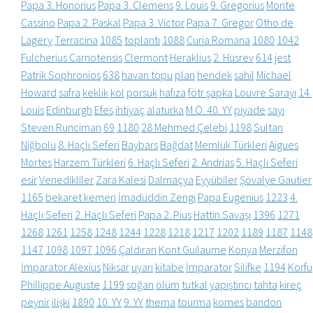
Papa 3. Honorius
Papa 3. Clemens
9. Louis
9. Gregorius
Monte
Cassino
Papa 2. Paskal
Papa 3. Victor
Papa 7. Gregor
Otho de
Lagery
Terracina
1085
toplantı
1088
Curia Romana
1080
1042
Fulcherius Carnotensis
Clermont
Heraklius
2. Hüsrev
614
jest
Patrik Sophronios
638
havan topu
plan
hendek
sahil
Michael
Howard
safra
keklik
kol
porsuk
hafıza
fötr şapka
Louvre Sarayı
14.
Louis
Edinburgh
Efes
ihtiyaç
alaturka
M.Ö. 40. YY
piyade
sayı
Steven Runciman
69
1180
28 Mehmed Çelebi
1198
Sultan
Niğbolu
8. Haçlı Seferi
Baybars
Bağdat
Memluk Türkleri
Aigues
Mortes
Harzem Türkleri
6. Haçlı Seferi
2. Andrias
5. Haçlı Seferi
esir
Venedikliler
Zara Kalesi
Dalmaçya
Eyyübiler
Şövalye Gautier
1165
bekaret kemeri
İmadüddin Zengi
Papa Eugenius
1223
4.
Haçlı Seferi
2. Haçlı Seferi
Papa 2. Pius
Hattin Savaşı
1396
1271
1268
1261
1258
1248
1244
1228
1218
1217
1202
1189
1187
1148
1147
1098
1097
1096
Çaldıran
Kont Guilaume
Konya
Merzifon
İmparator Alexius
Niksar
uyarı
kitabe
İmparator
Silifke
1194
Korfu
Phillippe Auguste
1199
soğan
ölüm
tutkal
yapıştırıcı
tahta
kireç
peynir
ilişki
1890
10. YY
9. YY
thema
tourma
komes
bandon