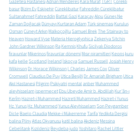
Gazetesi Hastanesi
Adnan Menderes
Kara Murat
TGRT
Çörekli
basur
Bizim Ev
Eskişehir
Cüreklibatur
Fahreddin Cüreklibatur
Sultanahmet
Fahreddin
Battal Gazi
Karaçay
Alpu
Güneş Ne
Zaman Doğacak
Dünyayı Kurtaran Adam
Türk sineması
Kuruluş
Osman
Cüneyt Arkın
Malkoçoğlu
Samuel Brek
The Stairway to
Heaven
Howard Vyse
Materia Hieroglyphica
Zekeriya Sitchin
John Gardner Wilkinson
Ra
Kemnis
Khufu
Sicilyalı Diodoros
firavunlar
Mikerinos
firavunlar dönemi
Mısır piramitleri
Keops
kuru
kafa
kelle
Scotland
İreland
İskoçya
Samuel Russell
Josiah Henry
Wilkinson
Dr. Horace Wilkinson
I. Charles
James Cox
Oliver
Cromwell
Claudius De Puy
Utica Beşiği
Dr. Amariah Brigham
Utica
Akıl Hastanesi
Pilgrim
Psikiyatri
mental
anber
Muhammed
aleyhisselam
ispermeçet
Ebu Ubeyde Amir b. Abdillah
Kur’ân-ı
Kerîm
Hazret-i Muhammed
Hazreti Muhammed
Hazret-i Yunus
Hz. Yunus
Hz. Muhammed
Yunus Aleyhisselam
Son Peygamber
Dicle
Baelo Claudia
Mekke-i Mükerreme
Tarifa
Yedikıta Dergisi
balina Pliny
Atlas Okyanusu
katil balina
Akdeniz
Messina
Cebelitarık
Kızıldeniz
Beydeba
judo
Yoshitaro
Rachel Littler