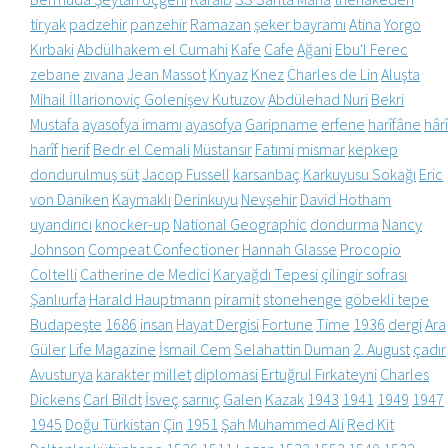
tiryak
padzehir
panzehir
Ramazan
şeker bayramı
Atina
Yorgo
Kırbaki
Abdülhakem el Cumahi
Kafe
Cafe
Ağani
Ebu'l Ferec
zebane
zıvana
Jean Massot
Knyaz
Knez
Charles de Lin
Aluşta
Mihail İllarionoviç Golenişev Kutuzov
Abdülehad Nuri
Bekri
Mustafa
ayasofya imamı
ayasofya
Garipname
erfene
harîfâne
hârî
harîf
herif
Bedr el Cemali
Müstansır
Fatımi
mismar
kepkep
dondurulmuş süt
Jacop Fussell
karsanbaç
Karkuyusu Sokağı
Eric
von Daniken
Kaymaklı
Derinkuyu
Nevşehir
David Hotham
uyandırıcı
knocker-up
National Geographic
dondurma
Nancy
Johnson
Compeat Confectioner
Hannah Glasse
Procopio
Coltelli
Catherine de Medici
Karyağdı Tepesi
çilingir sofrası
Şanlıurfa
Harald Hauptmann
piramit
stonehenge
göbekli tepe
Budapeşte
1686
insan
Hayat Dergisi
Fortune
Time
1936
dergi
Ara
Güler
Life Magazine
İsmail Cem
Selahattin Duman
2. August
çadır
Avusturya
karakter
millet
diplomasi
Ertuğrul Fırkateyni
Charles
Dickens
Carl Bildt
İsveç
sarnıç
Galen
Kazak
1943
1941
1949
1947
1945
Doğu Türkistan
Çin
1951
Şah Muhammed Ali
Red Kit