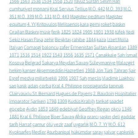
1566
1563
1538
1534
1558
1520
Yavuz Sultan Selim Han
cumhuriyet
monarşi
Kral Servius Tellius
M.Ö. 442
M.Ö. 393
M.Ö.
351
M.Ö. 339
M.Ö. 131
M.Ö. 443
Magister peditum
Magister
equitum
4. YY
Kritovulos
Melissenos
kara
gemi
roket
baskın
Çırağan Baskını
müşir
ferik
1825
1824
1905
1901
1938
tüfek
Yedi
Sekiz Hasan Paşa
zehir
Beşiktaş
rahibe
1844
kaza
İzzet Molla
İtalyan
Comasgi
baloncu
zafer
Ermenistan
Sultan Alparslan
1389
1071
1516
1514
1922
1543
1556
1635
1571
Çanakkale
Şah İsmail
Kosova
Belgrad
Sakarya Meydan Savaşı
Süleymaniye
Malazgirt
hekim
kanser
Akşemseddin Hazretleri
1908
Jön Türk
Tahran
Şair
Eşref
medya
milletvekili
1906
1907
Şah
meclis
Vladimir Liakhov
sap
kaşık
adap
çorba
Kral 4. Philippe
propaganda
tapınak
Clairvauxlu St. Bernard
Hugues de Payens
2. Baudoin
Hospitalier
İmparator Şarlken
1798
1309
Kudüs Krallığı
tarikat
saadet
göçebe
Aydın
1853
1849
edebiyat
Geoffrey Regan
okçu
1346
1881
Kral 6. Philippe
Boer Savaşı
Afrika
ısrarcı
şaşkın
deli
gaddar
tarih
Harrat
çamur
ölü
vezir
zaaf
uygarlık
M.Ö. 7. YY
M.Ö. 612
Kyoksarfes
Medler
Asurbanipal
hükümdar
saray
şalvar
çapkınlık