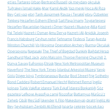
et les Tartares
Urban
Bertrand Russell
ok meydanı
okçuluk
Tuğrakeş İsmail Hakkı
Ahar
Kamil Akdik
Yazı meşki
Hoca Ali Rıza
Bey
Celi yazı
ebri
Tarih düşürmek
Ravza-i Terakkî
ebru
Özbekler
Tekkesi
Hezarfen Edhem Efendi
Sait Paşa İmamı
Toygartepesi
Hezarfen
Macaristan
Hazret-i Ömer
Hazret-i Muaviye
Atila
Kont
Pal Teleki
Hazret-i Osman
Amu Derya
Hazret-i Ali
Arşidük Joseph
Francis Habsburg
Ceyhun nehri
Şehname
Firdevsi
Turan
Avesta
Winston Churchill
Vis
Hiroşima
Operation Archery
Burma
Okçuluk
Operasyonu
Nagasaki
The Thief of Bagdad
Dunkirk
Bağdat Hırsızı
Sandhurst
Mad Jack
John Malcolm Thorpe Fleming Churchill
2.
Dünya Savaşı
Eufronios
Etrüsk
New York Metropolitan Museum
Haverford
The New York Times
İstanbul Arkeoloji Müzesi
Yarışlı
Gölü
Döger köyü
Tymbrianassus
Burdur
Bod Street
Frig
Sotheby
Bond Caddesi
Robert Emanuel Hecht
Mehmet Remzi
İngiliz
kolpası
Türkk Vakıflar idaresi
Türk Evkaf İdaresi Başkanlığı
Söz
gazetesi
Lefkoşe Ayasofya camii
filozoflar
Batlamyus
Mürûcü'z
Zeheb
Cibâl
Mes’ûdî
İskender
II. Filip
Makedonyalı
dıraht
İngiliz Ali
Bey
Şeyhülislam Zenbilli Ali Efendi
Isparta
çekirge
böcek ilacı