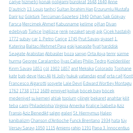
cariye
hizmetçi
konak
poligami
bürokrat
1648
1640
Anne
D'autrich
13. Louis
tarihçi
Sultan İbrahim Han
Erzurumlu Mustafa
Darir
kız
Göktürk
Tercüman Gazetesi
1940
Orhan Şaik Gökyay
Farsça
Mercimek Ahmet
Kabusname
kelime
oğlan
Divan
edebiyatı
Türkçe
İngilizce
renk
nezaket
sevgi
aşk
Çiçek hastalığı
1772
subay
çar
1. Petro
Çariçe
1745
Prut Savaşı
siyaset
1.
Katerina
Baltacı Mehmet Paşa
eski
kapasite
fiyat
harddisk
Seagate
Arabistan
Abbasiler
boza
sarışın
Orta Asya
temr
sürme
hurma
George Caralambo
İlyas Calles
Philip Tedro
Kızılderililer
Kırım Savaşı
1851
çöl
1902
1857
anıt
Meksika
Colorado
Tophane
katır
batı
deve
Hacı Ali
Hi Jolly
hukuk
vatandaş
enaf
orta çağ
Kont
Francesco Algarotti
sosyete
Lale Devri
Edward Wortley Montagu
1762
1738
1712
1689
emniyet
kolluk
böcek başı
böcek
medeniyet
su kemeri
ahlak
toplum
çilingir
bekaret
anahtar
kilit
teba
cami
Philadelphia
Virginia
Amerika
Kraliçe İsabella
Aziz
Fransis
Aziz Benedikt
salgın
galeri
St. Hiernymus
Halep
kanibalizm
Chanson d’Antioche
Funck Brentano
1934
hata
tüy
Versay Sarayı
1050
1115
Amiens
rahip
1191
Papa 3. İnnocentius