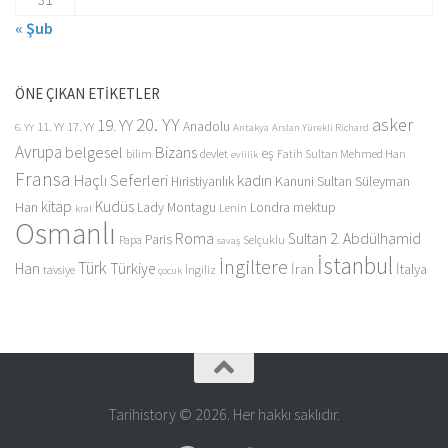
« Şub
ÖNE ÇIKAN ETİKETLER
20. YY
asker
19. YY
Anadolu
11. YY
17. YY
6. YY
Antakya
Arslan Yürekli Richard
Avrupa
belgesel
Bizans
eş
bilim
devlet
Fatih Sultan Mehmed Han
evlilik
Fransa
Haçlı Seferleri
kadın
Kanuni Sultan Süleyman
Hıristiyanlık
kitap
Kudüs
Han
Lady Montagu
Londra
mektup
Lenin
kral
Osmanlı
Roma
Sultan 2. Abdülhamid
Paris
Papa
Selçuklu
savaş
İstanbul
İngiltere
Türk
Han
Türkiye
İran
İtalya
tavsiye
İngiliz
çocuk
Tarihistory © 2026. Her hakkı saklıdır.