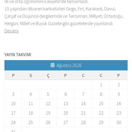
İlk ve orta öğrenimini Eskişehir'de tamamladı.
15 yaşından itibaren karikatürleri Gırgır, Fırt, Karakedi, Davul,
Çarşaf ve Düşünce dergilerinde ve Tercüman, Milliyet, Ortadoğu,
Hergün, Millet ve Büyük Gazete gibi gazetelerde yayınlandı.
Devamı
YAYIN TAKVİMİ
Ağustos 2026
P
S
Ç
P
C
C
P
1
2
3
4
5
6
7
8
9
10
11
12
13
14
15
16
17
18
19
20
21
22
23
24
25
26
27
28
29
30
31