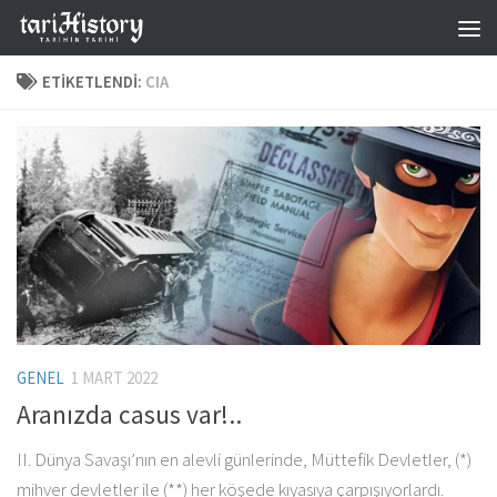
Skip to content
ETIKETLENDI:
CIA
GENEL
1 MART 2022
Aranızda casus var!..
II. Dünya Savaşı’nın en alevli günlerinde, Müttefik Devletler, (*)
mihver devletler ile (**) her köşede kıyasıya çarpışıyorlardı.