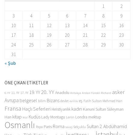
1
2
3
4
5
6
7
8
9
10
11
12
13
14
15
16
17
18
19
20
21
22
23
24
25
26
27
28
29
30
31
« Şub
ÖNE ÇIKAN ETİKETLER
20. YY
asker
19. YY
Anadolu
11. YY
17. YY
6. YY
Antakya
Arslan Yürekli Richard
Avrupa
belgesel
Bizans
eş
bilim
devlet
Fatih Sultan Mehmed Han
evlilik
Fransa
Haçlı Seferleri
kadın
Kanuni Sultan Süleyman
Hıristiyanlık
kitap
Kudüs
Han
Lady Montagu
Londra
mektup
Lenin
kral
Osmanlı
Roma
Sultan 2. Abdülhamid
Paris
Papa
Selçuklu
savaş
İstanbul