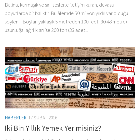
Balina, karmaşık ve sırlı seslerle iletişim kuran, devasa
boyutlarda bir balıktır. Bu âlemde 50 milyon yıldır var olduğu
söylenir. Boyları yaklaşık 5 metreden 100 feet (30.48 metre)
uzunluğa, ağırlıkları ise 200 ton (33 adet...
HABERLER
17 ŞUBAT 2016
İki Bin Yıllık Yemek Yer misiniz?