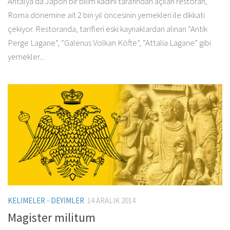
Antalya’da Japon bir bilim kadını tarafından açılan restoran,
Roma dönemine ait 2 bin yıl öncesinin yemekleri ile dikkati
çekiyor. Restoranda, tarifleri eski kaynaklardan alınan “Antik
Perge Lagane”, “Galenus Volkan Köfte”, “Attalia Lagane” gibi
yemekler...
KELIMELER - DEYIMLER
14 ARALIK 2014
Magister militum