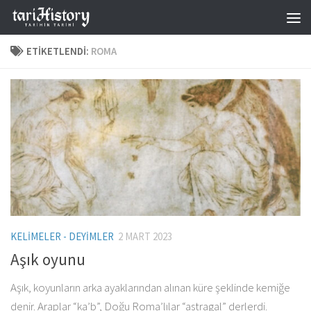
Skip to content
ETIKETLENDI:
ROMA
KELIMELER - DEYIMLER
2 MART 2023
Aşık oyunu
Aşık, koyunların arka ayaklarından alınan küre şeklinde kemiğe
denir. Araplar “ka’b”, Doğu Roma’lılar “astragal” derlerdi.