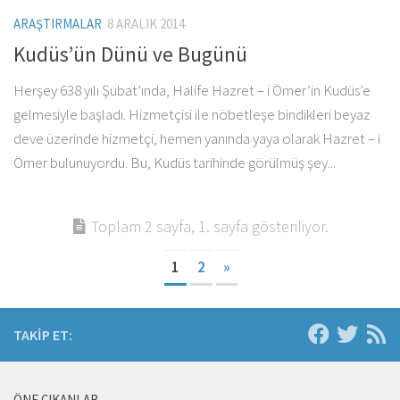
ARAŞTIRMALAR
8 ARALIK 2014
Kudüs’ün Dünü ve Bugünü
Herşey 638 yılı Şubat’ında, Halife Hazret – i Ömer’in Kudüs’e
gelmesiyle başladı. Hizmetçisi ile nöbetleşe bindikleri beyaz
deve üzerinde hizmetçi, hemen yanında yaya olarak Hazret – i
Ömer bulunuyordu. Bu, Kudüs tarihinde görülmüş şey...
Toplam 2 sayfa, 1. sayfa gösteriliyor.
1
2
»
TAKIP ET:
ÖNE ÇIKANLAR