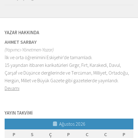
YAZAR HAKKINDA
AHMET SARBAY
(Yapımcı-Yönetmen-Yazar)
İlk ve orta öğrenimini Eskişehir'de tamamladı.
15 yaşından itibaren karikatürleri Gırgır, Fırt, Karakedi, Davul,
Çarşaf ve Düşünce dergilerinde ve Tercüman, Milliyet, Ortadoğu,
Hergün, Millet ve Büyük Gazete gibi gazetelerde yayınlandı.
Devamı
YAYIN TAKVİMİ
Ağustos 2026
P
S
Ç
P
C
C
P