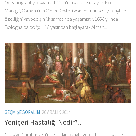
Oceanography (okyanus bilimi)’nin kurucusu sayılır. Kont
Marsigli, Osmanlı’nın Cihan Devleti konumunun son yıllarıyla bu
özelliğini kaybedişin ilk safhasında yaşamıştır. 1658 yılında
Bologna’da doğdu. 18 yaşından başlayarak Alman...
GEÇMIŞE SORALIM
26 ARALIK 2014
Yeniçeri Hastalığı Nedir?..
“Türkiye Cumhuriyeti’nde halkın oyuyla gelen hiçbir hükümet