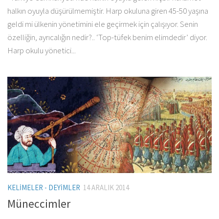
halkın oyuyla düşürülmemiştir. Harp okuluna giren 45-50 yaşına
geldi mi ülkenin yönetimini ele geçirmek için çalışıyor. Senin
özelliğin, ayrıcalığın nedir?.. ‘Top-tüfek benim elimdedir’ diyor.
Harp okulu yönetici...
KELIMELER - DEYIMLER
14 ARALIK 2014
Müneccimler