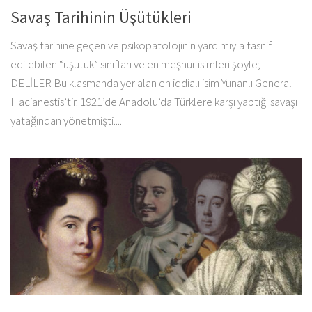
Savaş Tarihinin Üşütükleri
Savaş tarihine geçen ve psikopatolojinin yardımıyla tasnif
edilebilen “üşütük” sınıfları ve en meşhur isimleri şöyle;
DELİLER Bu klasmanda yer alan en iddialı isim Yunanlı General
Hacianestis’tir. 1921’de Anadolu’da Türklere karşı yaptığı savaşı
yatağından yönetmişti....