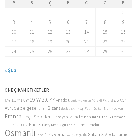
P
S
Ç
P
C
C
P
1
2
3
4
5
6
7
8
9
10
11
12
13
14
15
16
17
18
19
20
21
22
23
24
25
26
27
28
29
30
31
« Şub
ÖNE ÇIKAN ETİKETLER
20. YY
asker
19. YY
Anadolu
11. YY
17. YY
6. YY
Antakya
Arslan Yürekli Richard
Avrupa
belgesel
Bizans
eş
bilim
devlet
Fatih Sultan Mehmed Han
evlilik
Fransa
Haçlı Seferleri
kadın
Kanuni Sultan Süleyman
Hıristiyanlık
kitap
Kudüs
Han
Lady Montagu
Londra
mektup
Lenin
kral
Osmanlı
Roma
Sultan 2. Abdülhamid
Paris
Papa
Selçuklu
savaş