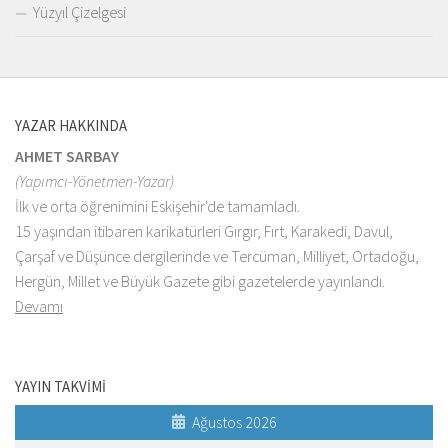
Yüzyıl Çizelgesi
YAZAR HAKKINDA
AHMET SARBAY
(Yapımcı-Yönetmen-Yazar)
İlk ve orta öğrenimini Eskişehir'de tamamladı.
15 yaşından itibaren karikatürleri Gırgır, Fırt, Karakedi, Davul,
Çarşaf ve Düşünce dergilerinde ve Tercüman, Milliyet, Ortadoğu,
Hergün, Millet ve Büyük Gazete gibi gazetelerde yayınlandı.
Devamı
YAYIN TAKVİMİ
Ağustos 2026