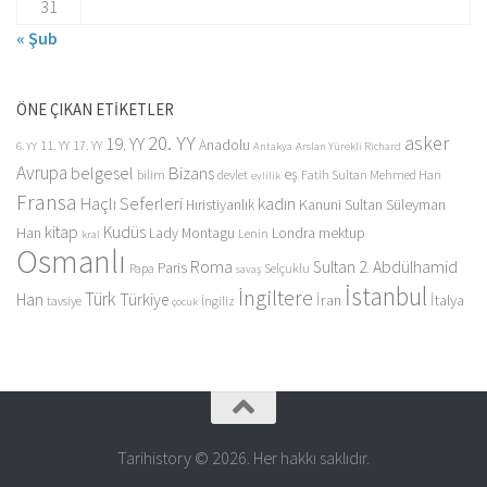
31
« Şub
ÖNE ÇIKAN ETİKETLER
20. YY
asker
19. YY
Anadolu
11. YY
17. YY
6. YY
Antakya
Arslan Yürekli Richard
Avrupa
belgesel
Bizans
eş
bilim
devlet
Fatih Sultan Mehmed Han
evlilik
Fransa
Haçlı Seferleri
kadın
Kanuni Sultan Süleyman
Hıristiyanlık
kitap
Kudüs
Han
Lady Montagu
Londra
mektup
Lenin
kral
Osmanlı
Roma
Sultan 2. Abdülhamid
Paris
Papa
Selçuklu
savaş
İstanbul
İngiltere
Türk
Han
Türkiye
İran
İtalya
tavsiye
İngiliz
çocuk
Tarihistory © 2026. Her hakkı saklıdır.