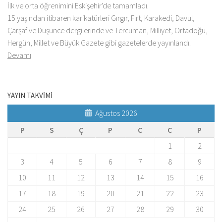
İlk ve orta öğrenimini Eskişehir'de tamamladı.
15 yaşından itibaren karikatürleri Gırgır, Fırt, Karakedi, Davul,
Çarşaf ve Düşünce dergilerinde ve Tercüman, Milliyet, Ortadoğu,
Hergün, Millet ve Büyük Gazete gibi gazetelerde yayınlandı.
Devamı
YAYIN TAKVİMİ
Ağustos 2026
P
S
Ç
P
C
C
P
1
2
3
4
5
6
7
8
9
10
11
12
13
14
15
16
17
18
19
20
21
22
23
24
25
26
27
28
29
30