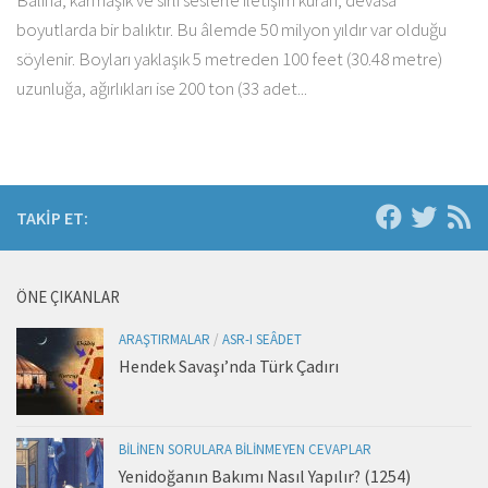
Balina, karmaşık ve sırlı seslerle iletişim kuran, devasa
boyutlarda bir balıktır. Bu âlemde 50 milyon yıldır var olduğu
söylenir. Boyları yaklaşık 5 metreden 100 feet (30.48 metre)
uzunluğa, ağırlıkları ise 200 ton (33 adet...
TAKIP ET:
ÖNE ÇIKANLAR
ARAŞTIRMALAR
/
ASR-I SEÂDET
Hendek Savaşı’nda Türk Çadırı
BILINEN SORULARA BILINMEYEN CEVAPLAR
Yenidoğanın Bakımı Nasıl Yapılır? (1254)