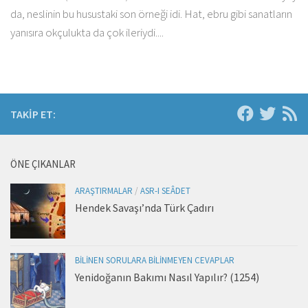
da, neslinin bu husustaki son örneği idi. Hat, ebru gibi sanatların
yanısıra okçulukta da çok ileriydi....
TAKIP ET:
ÖNE ÇIKANLAR
ARAŞTIRMALAR
/
ASR-I SEÂDET
Hendek Savaşı’nda Türk Çadırı
BILINEN SORULARA BILINMEYEN CEVAPLAR
Yenidoğanın Bakımı Nasıl Yapılır? (1254)