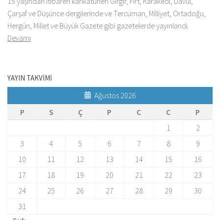
15 yaşından itibaren karikatürleri Gırgır, Fırt, Karakedi, Davul,
Çarşaf ve Düşünce dergilerinde ve Tercüman, Milliyet, Ortadoğu,
Hergün, Millet ve Büyük Gazete gibi gazetelerde yayınlandı.
Devamı
YAYIN TAKVİMİ
Ağustos 2026
P
S
Ç
P
C
C
P
1
2
3
4
5
6
7
8
9
10
11
12
13
14
15
16
17
18
19
20
21
22
23
24
25
26
27
28
29
30
31