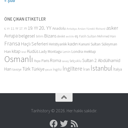
« Şub
ÖNE ÇIKAN ETİKETLER
20. YY
asker
19. YY
Anadolu
11. YY
17. YY
6. YY
Antakya
Arslan Yürekli Richard
Avrupa
belgesel
Bizans
eş
bilim
devlet
Fatih Sultan Mehmed Han
evlilik
Fransa
Haçlı Seferleri
kadın
Kanuni Sultan Süleyman
Hıristiyanlık
kitap
Kudüs
Han
Lady Montagu
Londra
mektup
Lenin
kral
Osmanlı
Roma
Sultan 2. Abdülhamid
Paris
Papa
Selçuklu
savaş
İstanbul
İngiltere
Türk
Han
Türkiye
İran
İtalya
tavsiye
İngiliz
çocuk
Tarihistory © 2026. Her hakkı saklıdır.