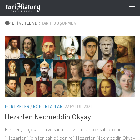
Skip to content
ETIKETLENDI:
TARIH DÜŞÜRMEK
PORTRELER
/
RÖPORTAJLAR
22 EYLÜL 2021
Hezarfen Necmeddin Okyay
Eskiden, birçok bilim ve sanatta uzman ve söz sahibi olanlara
“Hezarfen” (bin fen sahibi) denirdi. Hezarfen Necmeddin Okyay