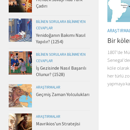
Çadırı
BILINEN SORULARA BILINMEYEN
CEVAPLAR
ARAŞTIRMA
Yenidoğanın Bakımı Nasıl
Bir köle
Yapılır? (1254)
1807’de Müs
BILINEN SORULARA BILINMEYEN
Senegal’den
CEVAPLAR
köle olarak 
İş Gezisinde Nasıl Başarılı
Olunur? (1528)
her türlü zo
yapmaya kalk
ARAŞTIRMALAR
Geçmiş Zaman Yolculukları
ARAŞTIRMALAR
Mavrikios’un Stratejisi