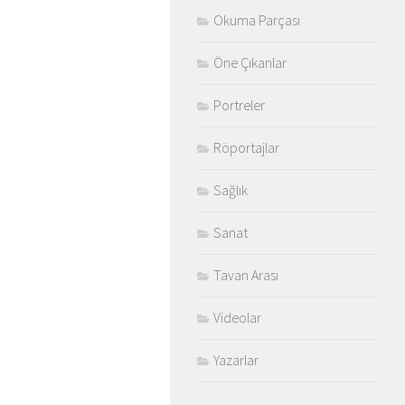
Okuma Parçası
Öne Çıkanlar
Portreler
Röportajlar
Sağlık
Sanat
Tavan Arası
Videolar
Yazarlar