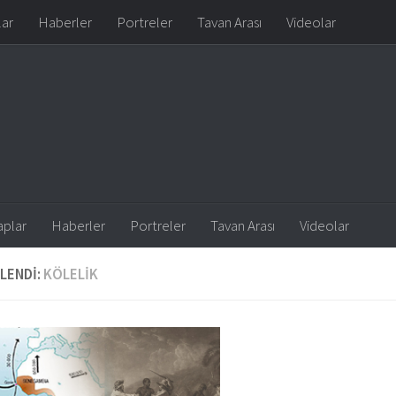
lar
Haberler
Portreler
Tavan Arası
Videolar
aplar
Haberler
Portreler
Tavan Arası
Videolar
LENDI:
KÖLELIK