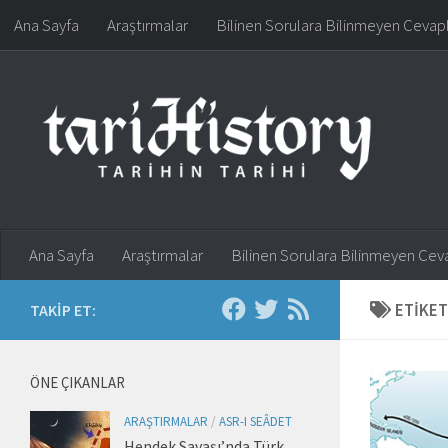
Ana Sayfa
Araştırmalar
Bilinen Sorulara Bilinmeyen Cevap
Skip to content
Ana Sayfa
Araştırmalar
Bilinen Sorulara Bilinmeyen Cev
ETIKET
TAKIP ET:
ÖNE ÇIKANLAR
ARAŞTIRMALAR
/
ASR-I SEÂDET
Hendek Savaşı’nda Türk