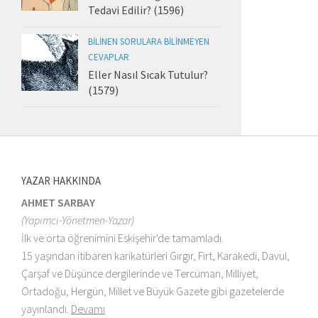
Tedavi Edilir? (1596)
BILINEN SORULARA BILINMEYEN
CEVAPLAR
Eller Nasıl Sıcak Tutulur?
(1579)
YAZAR HAKKINDA
AHMET SARBAY
(Yapımcı-Yönetmen-Yazar)
İlk ve orta öğrenimini Eskişehir'de tamamladı.
15 yaşından itibaren karikatürleri Gırgır, Fırt, Karakedi, Davul,
Çarşaf ve Düşünce dergilerinde ve Tercüman, Milliyet,
Ortadoğu, Hergün, Millet ve Büyük Gazete gibi gazetelerde
yayınlandı.
Devamı