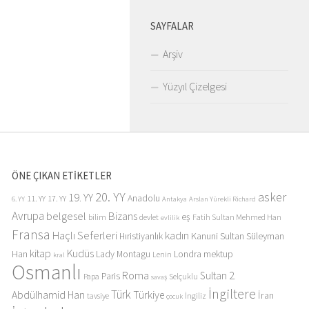
SAYFALAR
Arşiv
Yüzyıl Çizelgesi
ÖNE ÇIKAN ETİKETLER
20. YY
asker
19. YY
Anadolu
11. YY
17. YY
6. YY
Antakya
Arslan Yürekli Richard
Avrupa
belgesel
Bizans
eş
bilim
devlet
Fatih Sultan Mehmed Han
evlilik
Fransa
Haçlı Seferleri
kadın
Kanuni Sultan Süleyman
Hıristiyanlık
kitap
Kudüs
Han
Lady Montagu
Londra
mektup
Lenin
kral
Osmanlı
Roma
Sultan 2.
Paris
Papa
Selçuklu
savaş
İngiltere
Türk
Abdülhamid Han
Türkiye
İran
tavsiye
İngiliz
çocuk