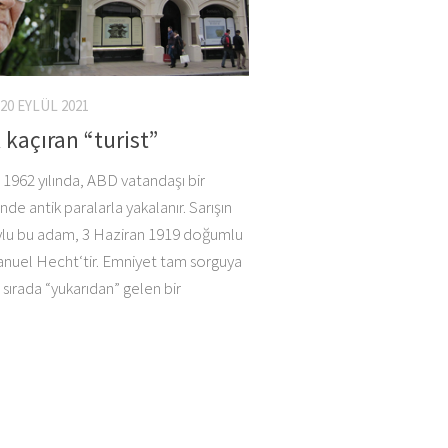
20 EYLÜL 2021
 kaçıran “turist”
962 yılında, ABD vatandaşı bir
de antik paralarla yakalanır. Sarışın
ylu bu adam, 3 Haziran 1919 doğumlu
nuel Hecht‘tir. Emniyet tam sorguya
sırada “yukarıdan” gelen bir