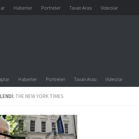
lar
Haberler
Portreler
Tavan Arası
Videolar
aplar
Haberler
Portreler
Tavan Arası
Videolar
LENDI:
THE NEW YORK TIMES