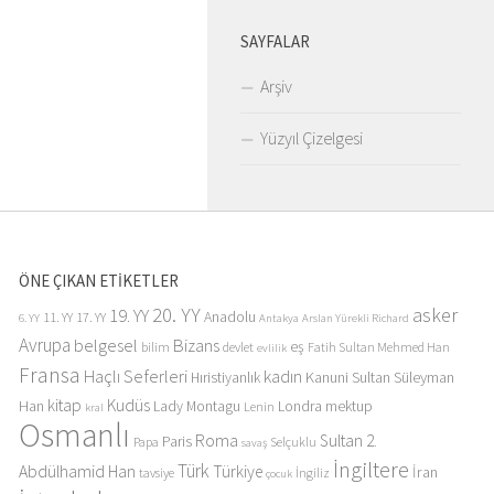
SAYFALAR
Arşiv
Yüzyıl Çizelgesi
ÖNE ÇIKAN ETİKETLER
20. YY
asker
19. YY
Anadolu
11. YY
17. YY
6. YY
Antakya
Arslan Yürekli Richard
Avrupa
belgesel
Bizans
eş
bilim
devlet
Fatih Sultan Mehmed Han
evlilik
Fransa
Haçlı Seferleri
kadın
Kanuni Sultan Süleyman
Hıristiyanlık
kitap
Kudüs
Han
Lady Montagu
Londra
mektup
Lenin
kral
Osmanlı
Roma
Sultan 2.
Paris
Papa
Selçuklu
savaş
İngiltere
Türk
Abdülhamid Han
Türkiye
İran
tavsiye
İngiliz
çocuk