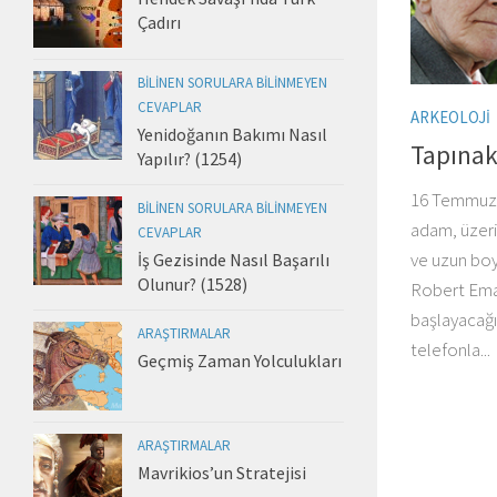
Çadırı
BILINEN SORULARA BILINMEYEN
CEVAPLAR
ARKEOLOJI
Yenidoğanın Bakımı Nasıl
Tapınak
Yapılır? (1254)
16 Temmuz 1
BILINEN SORULARA BILINMEYEN
adam, üzerin
CEVAPLAR
ve uzun bo
İş Gezisinde Nasıl Başarılı
Olunur? (1528)
Robert Ema
başlayacağı 
ARAŞTIRMALAR
telefonla...
Geçmiş Zaman Yolculukları
ARAŞTIRMALAR
Mavrikios’un Stratejisi