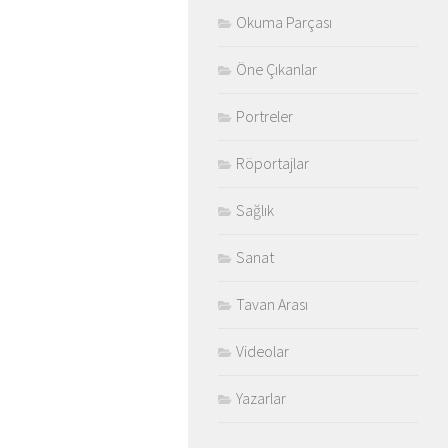
Okuma Parçası
Öne Çıkanlar
Portreler
Röportajlar
Sağlık
Sanat
Tavan Arası
Videolar
Yazarlar