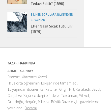
Tedavi Edilir? (1596)
BILINEN SORULARA BILINMEYEN
CEVAPLAR
Eller Nasıl Sıcak Tutulur?
(1579)
YAZAR HAKKINDA
AHMET SARBAY
(Yapımcı-Yönetmen-Yazar)
İlk ve orta öğrenimini Eskişehir'de tamamladı.
15 yaşından itibaren karikatürleri Gırgır, Fırt, Karakedi, Davul,
Çarşaf ve Düşünce dergilerinde ve Tercüman, Milliyet,
Ortadoğu, Hergün, Millet ve Büyük Gazete gibi gazetelerde
yayınlandı.
Devamı