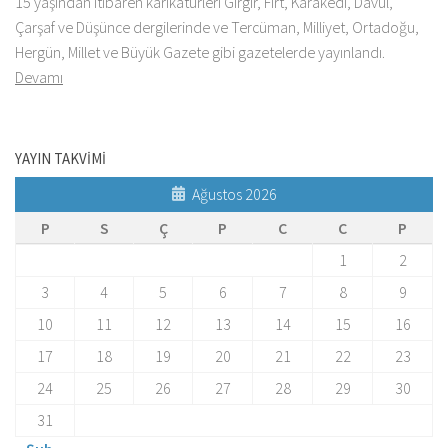
15 yaşından itibaren karikatürleri Gırgır, Fırt, Karakedi, Davul,
Çarşaf ve Düşünce dergilerinde ve Tercüman, Milliyet, Ortadoğu,
Hergün, Millet ve Büyük Gazete gibi gazetelerde yayınlandı.
Devamı
YAYIN TAKVİMİ
Ağustos 2026
P
S
Ç
P
C
C
P
1
2
3
4
5
6
7
8
9
10
11
12
13
14
15
16
17
18
19
20
21
22
23
24
25
26
27
28
29
30
31