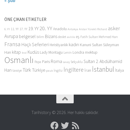
« Şub
ÖNE ÇIKAN ETİKETLER
20. YY
asker
19. YY
Anadolu
11. YY
17. YY
6. YY
Antakya
Arslan Yürekli Richard
Avrupa
belgesel
Bizans
eş
bilim
devlet
Fatih Sultan Mehmed Han
evlilik
Fransa
Haçlı Seferleri
kadın
Kanuni Sultan Süleyman
Hıristiyanlık
kitap
Kudüs
Han
Lady Montagu
Londra
mektup
Lenin
kral
Osmanlı
Roma
Sultan 2. Abdülhamid
Paris
Papa
Selçuklu
savaş
İstanbul
İngiltere
Türk
Han
Türkiye
İran
İtalya
tavsiye
İngiliz
çocuk
Tarihistory © 2026. Her hakkı saklıdır.