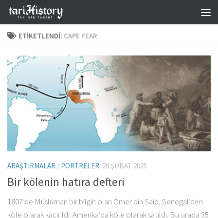
Skip to content
ETIKETLENDI:
CAPE FEAR
ARAŞTIRMALAR
/
PORTRELER
28 ŞUBAT 2025
Bir kölenin hatıra defteri
1807’de Müslüman bir bilgin olan Ömer bin Said, Senegal’den
köle olarak kaçırıldı. Amerika’da köle olarak satıldı. Bu sırada 35