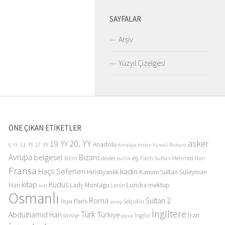
SAYFALAR
Arşiv
Yüzyıl Çizelgesi
ÖNE ÇIKAN ETİKETLER
20. YY
asker
19. YY
Anadolu
11. YY
17. YY
6. YY
Antakya
Arslan Yürekli Richard
Avrupa
belgesel
Bizans
eş
bilim
devlet
Fatih Sultan Mehmed Han
evlilik
Fransa
Haçlı Seferleri
kadın
Kanuni Sultan Süleyman
Hıristiyanlık
kitap
Kudüs
Han
Lady Montagu
Londra
mektup
Lenin
kral
Osmanlı
Roma
Sultan 2.
Paris
Papa
Selçuklu
savaş
İngiltere
Türk
Abdülhamid Han
Türkiye
İran
tavsiye
İngiliz
çocuk