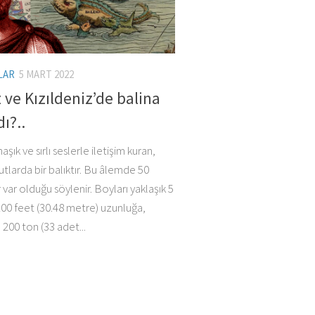
LAR
5 MART 2022
 ve Kızıldeniz’de balina
ı?..
şık ve sırlı seslerle iletişim kuran,
tlarda bir balıktır. Bu âlemde 50
r var olduğu söylenir. Boyları yaklaşık 5
0 feet (30.48 metre) uzunluğa,
se 200 ton (33 adet...