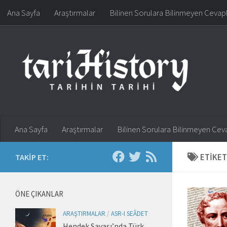
Ana Sayfa
Araştırmalar
Bilinen Sorulara Bilinmeyen Cevap
Skip to content
Ana Sayfa
Araştırmalar
Bilinen Sorulara Bilinmeyen Cev
ETIKET
TAKIP ET:
ÖNE ÇIKANLAR
ARAŞTIRMALAR
/
ASR-I SEÂDET
Hendek Savaşı’nda Türk