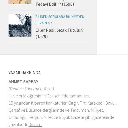
Tedavi Edilir? (1596)
BILINEN SORULARA BILINMEYEN
CEVAPLAR
Eller Nasıl Sıcak Tutulur?
(1579)
YAZAR HAKKINDA
AHMET SARBAY
(Yapımcı-Yönetmen-Yazar)
İlk ve orta öğrenimini Eskişehir'de tamamladı.
15 yaşından itibaren karikatürleri Gırgır, Fırt, Karakedi, Davul,
Çarşaf ve Düşünce dergilerinde ve Tercüman, Milliyet,
Ortadoğu, Hergün, Millet ve Büyük Gazete gibi gazetelerde
yayınlandı.
Devamı