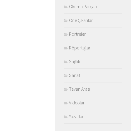
Okuma Parçası
Öne Çıkanlar
Portreler
Röportajlar
Sağlık
Sanat
Tavan Arası
Videolar
Yazarlar