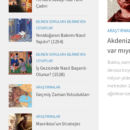
Çadırı
BILINEN SORULARA BILINMEYEN
CEVAPLAR
ARAŞTIRMA
Yenidoğanın Bakımı Nasıl
Akdeniz
Yapılır? (1254)
var mıyd
BILINEN SORULARA BILINMEYEN
CEVAPLAR
Balina, karma
İş Gezisinde Nasıl Başarılı
devasa boyu
Olunur? (1528)
milyon yıldı
metreden 10
ARAŞTIRMALAR
ağırlıkları i
Geçmiş Zaman Yolculukları
ARAŞTIRMALAR
Mavrikios’un Stratejisi