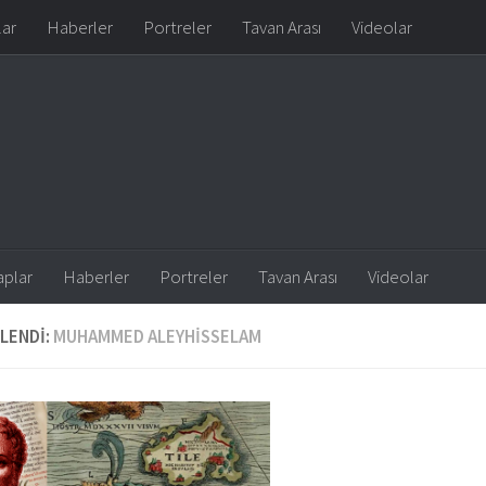
lar
Haberler
Portreler
Tavan Arası
Videolar
aplar
Haberler
Portreler
Tavan Arası
Videolar
LENDI:
MUHAMMED ALEYHISSELAM