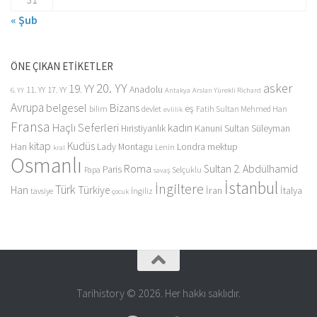
« Şub
ÖNE ÇIKAN ETİKETLER
20. YY
asker
19. YY
Anadolu
11. YY
17. YY
6. YY
Antakya
Arslan Yürekli Richard
Avrupa
belgesel
Bizans
eş
bilim
devlet
Fatih Sultan Mehmed Han
evlilik
Fransa
Haçlı Seferleri
kadın
Kanuni Sultan Süleyman
Hıristiyanlık
kitap
Kudüs
Han
Lady Montagu
Londra
mektup
Lenin
kral
Osmanlı
Roma
Sultan 2. Abdülhamid
Paris
Papa
Selçuklu
savaş
İstanbul
İngiltere
Türk
Han
Türkiye
İran
İtalya
tavsiye
İngiliz
çocuk
Tarihistory © 2026. Her hakkı saklıdır.