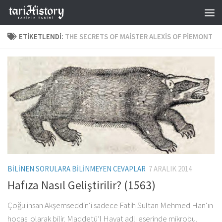
Skip to content
ETIKETLENDI:
THE SECRETS OF MAISTER ALEXIS OF PIEMONT
BILINEN SORULARA BILINMEYEN CEVAPLAR
7 ARALIK 2014
Hafıza Nasıl Geliştirilir? (1563)
Çoğu insan Akşemseddin‘i sadece Fatih Sultan Mehmed Han‘ın
hocası olarak bilir. Maddetü’l Hayat adlı eserinde mikrobu,