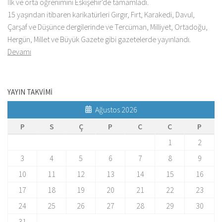
İlk ve orta öğrenimini Eskişehir'de tamamladı.
15 yaşından itibaren karikatürleri Gırgır, Fırt, Karakedi, Davul,
Çarşaf ve Düşünce dergilerinde ve Tercüman, Milliyet, Ortadoğu,
Hergün, Millet ve Büyük Gazete gibi gazetelerde yayınlandı.
Devamı
YAYIN TAKVİMİ
Ağustos 2026
P
S
Ç
P
C
C
P
1
2
3
4
5
6
7
8
9
10
11
12
13
14
15
16
17
18
19
20
21
22
23
24
25
26
27
28
29
30
31