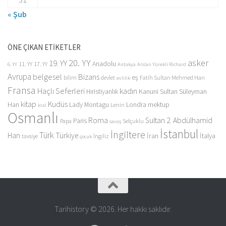
« Şub
ÖNE ÇIKAN ETİKETLER
20. YY
asker
19. YY
Anadolu
11. YY
17. YY
6. YY
Antakya
Arslan Yürekli Richard
Avrupa
belgesel
Bizans
eş
bilim
devlet
Fatih Sultan Mehmed Han
evlilik
Fransa
Haçlı Seferleri
kadın
Kanuni Sultan Süleyman
Hıristiyanlık
kitap
Kudüs
Han
Lady Montagu
Londra
mektup
Lenin
kral
Osmanlı
Roma
Sultan 2. Abdülhamid
Paris
Papa
Selçuklu
savaş
İstanbul
İngiltere
Türk
Han
Türkiye
İran
İtalya
tavsiye
İngiliz
çocuk
Tarihistory © 2026. Her hakkı saklıdır.