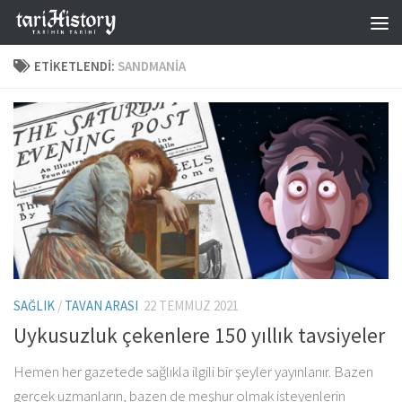
Skip to content
ETIKETLENDI:
SANDMANIA
SAĞLIK
/
TAVAN ARASI
22 TEMMUZ 2021
Uykusuzluk çekenlere 150 yıllık tavsiyeler
Hemen her gazetede sağlıkla ilgili bir şeyler yayınlanır. Bazen
gerçek uzmanların, bazen de meşhur olmak isteyenlerin