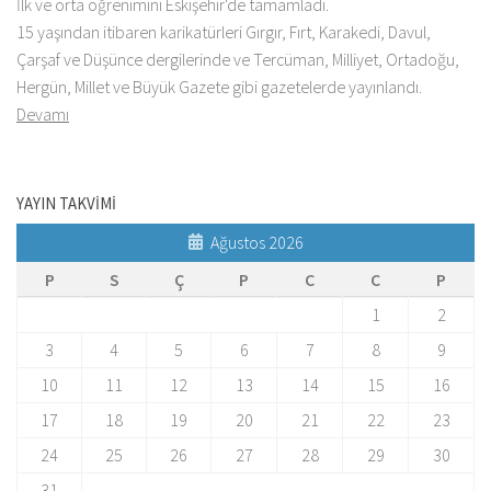
İlk ve orta öğrenimini Eskişehir'de tamamladı.
15 yaşından itibaren karikatürleri Gırgır, Fırt, Karakedi, Davul,
Çarşaf ve Düşünce dergilerinde ve Tercüman, Milliyet, Ortadoğu,
Hergün, Millet ve Büyük Gazete gibi gazetelerde yayınlandı.
Devamı
YAYIN TAKVİMİ
Ağustos 2026
P
S
Ç
P
C
C
P
1
2
3
4
5
6
7
8
9
10
11
12
13
14
15
16
17
18
19
20
21
22
23
24
25
26
27
28
29
30
31