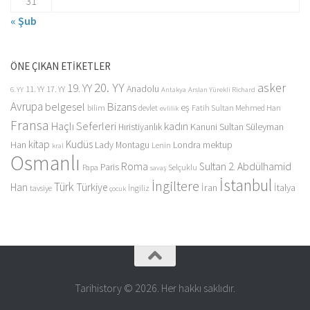
31
« Şub
ÖNE ÇIKAN ETİKETLER
20. YY
asker
19. YY
Anadolu
11. YY
17. YY
6. YY
Antakya
Arslan Yürekli Richard
Avrupa
belgesel
Bizans
eş
bilim
devlet
Fatih Sultan Mehmed Han
evlilik
Fransa
Haçlı Seferleri
kadın
Kanuni Sultan Süleyman
Hıristiyanlık
kitap
Kudüs
Han
Lady Montagu
Londra
mektup
Lenin
kral
Osmanlı
Roma
Sultan 2. Abdülhamid
Paris
Papa
Selçuklu
savaş
İstanbul
İngiltere
Türk
Han
Türkiye
İran
İtalya
tavsiye
İngiliz
çocuk
Tarihistory © 2026. Her hakkı saklıdır.