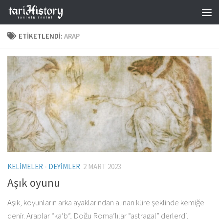
Skip to content
ETIKETLENDI:
ARAP
KELIMELER - DEYIMLER
2 MART 2023
Aşık oyunu
Aşık, koyunların arka ayaklarından alınan küre şeklinde kemiğe
denir. Araplar “ka’b”, Doğu Roma’lılar “astragal” derlerdi.