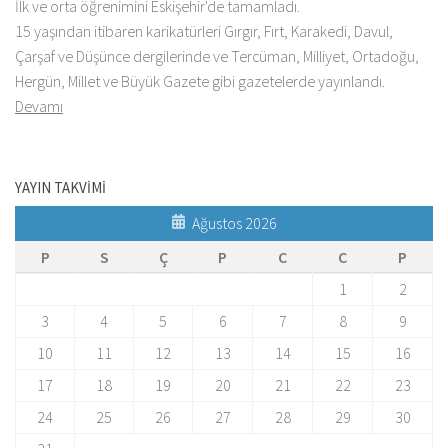
İlk ve orta öğrenimini Eskişehir'de tamamladı.
15 yaşından itibaren karikatürleri Gırgır, Fırt, Karakedi, Davul,
Çarşaf ve Düşünce dergilerinde ve Tercüman, Milliyet, Ortadoğu,
Hergün, Millet ve Büyük Gazete gibi gazetelerde yayınlandı.
Devamı
YAYIN TAKVİMİ
Ağustos 2026
P
S
Ç
P
C
C
P
1
2
3
4
5
6
7
8
9
10
11
12
13
14
15
16
17
18
19
20
21
22
23
24
25
26
27
28
29
30