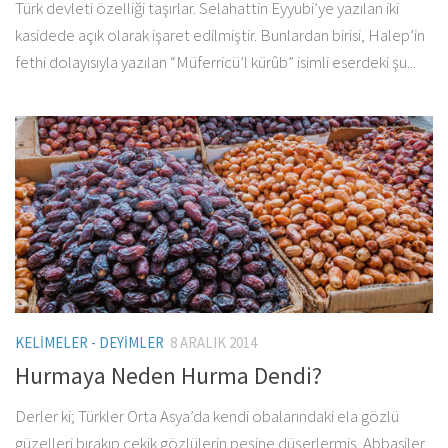
Türk devleti özelliği taşırlar. Selahattin Eyyubi’ye yazılan iki
kasidede açık olarak işaret edilmiştir. Bunlardan birisi, Halep’in
fethi dolayısıyla yazılan “Müferricü’l kürûb” isimli eserdeki şu...
KELIMELER - DEYIMLER
8 ARALIK 2014
Hurmaya Neden Hurma Dendi?
Derler ki; Türkler Orta Asya’da kendi obalarındaki ela gözlü
güzelleri bırakıp çekik gözlülerin peşine düşerlermiş. Abbasiler