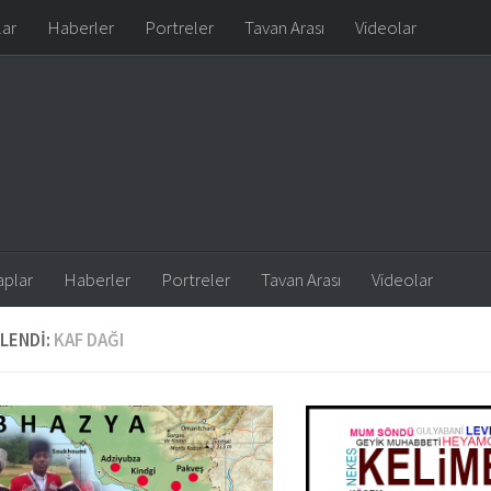
lar
Haberler
Portreler
Tavan Arası
Videolar
aplar
Haberler
Portreler
Tavan Arası
Videolar
LENDI:
KAF DAĞI