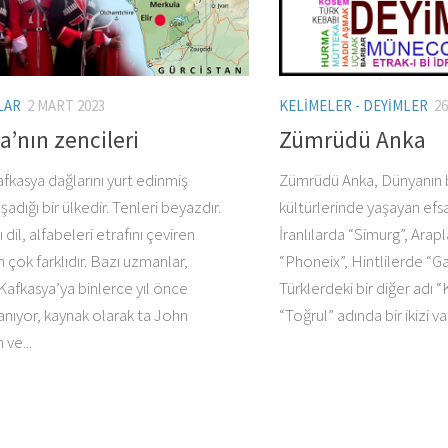
LAR
2 MART 2023
KELIMELER - DEYIMLER
26
a’nın zencileri
Zümrüdü Anka
fkasya dağlarını yurt edinmiş
Zümrüdü Anka, Dünyanın 
şadığı bir ülkedir. Tenleri beyazdır.
kültürlerinde yaşayan efsan
 dil, alfabeleri etrafını çeviren
İranlılarda “Simurg”, Arap
 çok farklıdır. Bazı uzmanlar,
“Phoneix”, Hintlilerde “Ga
n Kafkasya’ya binlerce yıl önce
Türklerdeki bir diğer adı 
anıyor, kaynak olarak ta John
“Toğrul” adında bir ikizi vard
ve...