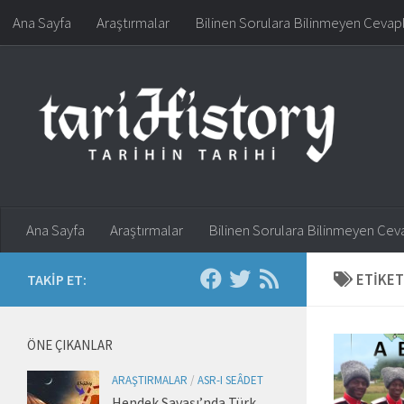
Ana Sayfa
Araştırmalar
Bilinen Sorulara Bilinmeyen Cevap
Skip to content
Ana Sayfa
Araştırmalar
Bilinen Sorulara Bilinmeyen Cev
ETIKET
TAKIP ET:
ÖNE ÇIKANLAR
ARAŞTIRMALAR
/
ASR-I SEÂDET
Hendek Savaşı’nda Türk