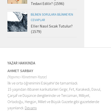
Tedavi Edilir? (1596)
BILINEN SORULARA BILINMEYEN
CEVAPLAR
Eller Nasıl Sıcak Tutulur?
(1579)
YAZAR HAKKINDA
AHMET SARBAY
(Yapımcı-Yönetmen-Yazar)
İlk ve orta öğrenimini Eskişehir'de tamamladı.
15 yaşından itibaren karikatürleri Gırgır, Fırt, Karakedi, Davul,
Çarşaf ve Düşünce dergilerinde ve Tercüman, Milliyet,
Ortadoğu, Hergün, Millet ve Büyük Gazete gibi gazetelerde
yayınlandı.
Devamı