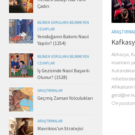
Çadırı
BILINEN SORULARA BILINMEYEN
CEVAPLAR
ARAŞTIRMA
Yenidoğanın Bakımı Nasıl
Kafkasy
Yapılır? (1254)
Abhazya, Ka
BILINEN SORULARA BILINMEYEN
insanların ya
CEVAPLAR
Kullandıkları
İş Gezisinde Nasıl Başarılı
Olunur? (1528)
milletlerden
Afrikalıları
ARAŞTIRMALAR
geldiğine in
Geçmiş Zaman Yolculukları
Chrysostom 
ARAŞTIRMALAR
Mavrikios’un Stratejisi