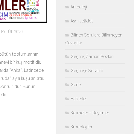
Arkeoloji
Asr-ı seâdet
 EYLÜL 2020
Bilinen Sorulara Bilinmeyen
Cevaplar
bütün toplumlarının
Geçmiş Zaman Pozları
evi bir kuş motifidir.
larda “Anka”, Latincede
Geçmişe Soralım
ruda” aynı kuşu anlatır.
Genel
“Konrul” dur. Bunun
ır....
Haberler
Kelimeler – Deyimler
Kronolojiler