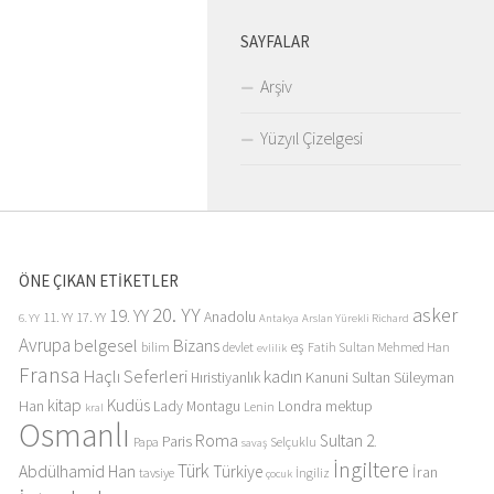
SAYFALAR
Arşiv
Yüzyıl Çizelgesi
ÖNE ÇIKAN ETİKETLER
20. YY
asker
19. YY
Anadolu
11. YY
17. YY
6. YY
Antakya
Arslan Yürekli Richard
Avrupa
belgesel
Bizans
eş
bilim
devlet
Fatih Sultan Mehmed Han
evlilik
Fransa
Haçlı Seferleri
kadın
Kanuni Sultan Süleyman
Hıristiyanlık
kitap
Kudüs
Han
Lady Montagu
Londra
mektup
Lenin
kral
Osmanlı
Roma
Sultan 2.
Paris
Papa
Selçuklu
savaş
İngiltere
Türk
Abdülhamid Han
Türkiye
İran
tavsiye
İngiliz
çocuk