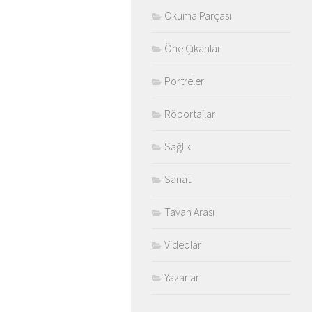
Okuma Parçası
Öne Çıkanlar
Portreler
Röportajlar
Sağlık
Sanat
Tavan Arası
Videolar
Yazarlar