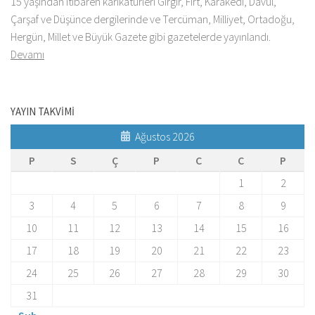
15 yaşından itibaren karikatürleri Gırgır, Fırt, Karakedi, Davul,
Çarşaf ve Düşünce dergilerinde ve Tercüman, Milliyet, Ortadoğu,
Hergün, Millet ve Büyük Gazete gibi gazetelerde yayınlandı.
Devamı
YAYIN TAKVİMİ
Ağustos 2026
P
S
Ç
P
C
C
P
1
2
3
4
5
6
7
8
9
10
11
12
13
14
15
16
17
18
19
20
21
22
23
24
25
26
27
28
29
30
31