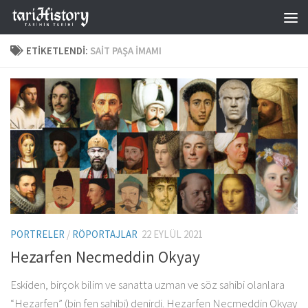
Skip to content
ETIKETLENDI:
SAIT PAŞA İMAMI
PORTRELER
/
RÖPORTAJLAR
22 EYLÜL 2021
Hezarfen Necmeddin Okyay
Eskiden, birçok bilim ve sanatta uzman ve söz sahibi olanlara
“Hezarfen” (bin fen sahibi) denirdi. Hezarfen Necmeddin Okyay