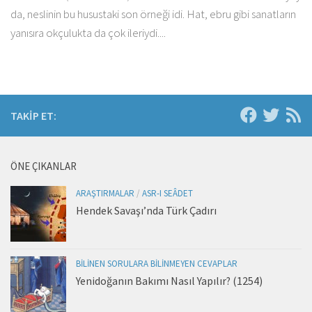
da, neslinin bu husustaki son örneği idi. Hat, ebru gibi sanatların
yanısıra okçulukta da çok ileriydi....
TAKIP ET:
ÖNE ÇIKANLAR
ARAŞTIRMALAR
/
ASR-I SEÂDET
Hendek Savaşı’nda Türk Çadırı
BILINEN SORULARA BILINMEYEN CEVAPLAR
Yenidoğanın Bakımı Nasıl Yapılır? (1254)