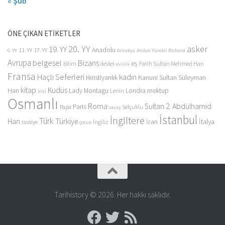
« Şub
ÖNE ÇIKAN ETİKETLER
20. YY
asker
19. YY
Anadolu
11. YY
17. YY
6. YY
Antakya
Arslan Yürekli Richard
Avrupa
belgesel
Bizans
eş
bilim
devlet
Fatih Sultan Mehmed Han
evlilik
Fransa
Haçlı Seferleri
kadın
Kanuni Sultan Süleyman
Hıristiyanlık
kitap
Kudüs
Han
Lady Montagu
Londra
mektup
Lenin
kral
Osmanlı
Roma
Sultan 2. Abdülhamid
Paris
Papa
Selçuklu
savaş
İstanbul
İngiltere
Türk
Han
Türkiye
İran
İtalya
tavsiye
İngiliz
çocuk
Tarihistory © 2026. Her hakkı saklıdır.