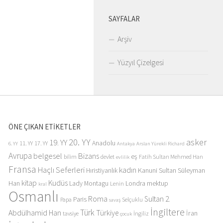
SAYFALAR
Arşiv
Yüzyıl Çizelgesi
ÖNE ÇIKAN ETİKETLER
20. YY
asker
19. YY
Anadolu
11. YY
17. YY
6. YY
Antakya
Arslan Yürekli Richard
Avrupa
belgesel
Bizans
eş
bilim
devlet
Fatih Sultan Mehmed Han
evlilik
Fransa
Haçlı Seferleri
kadın
Kanuni Sultan Süleyman
Hıristiyanlık
kitap
Kudüs
Han
Lady Montagu
Londra
mektup
Lenin
kral
Osmanlı
Roma
Sultan 2.
Paris
Papa
Selçuklu
savaş
İngiltere
Türk
Abdülhamid Han
Türkiye
İran
tavsiye
İngiliz
çocuk