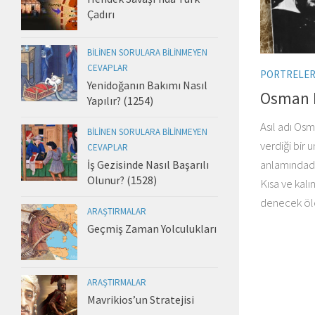
Çadırı
BILINEN SORULARA BILINMEYEN
CEVAPLAR
PORTRELE
Yenidoğanın Bakımı Nasıl
Osman 
Yapılır? (1254)
Asıl adı Osm
BILINEN SORULARA BILINMEYEN
verdiği bir
CEVAPLAR
anlamındadır
İş Gezisinde Nasıl Başarılı
Olunur? (1528)
Kısa ve kalın
denecek ölçü
ARAŞTIRMALAR
Geçmiş Zaman Yolculukları
ARAŞTIRMALAR
Mavrikios’un Stratejisi