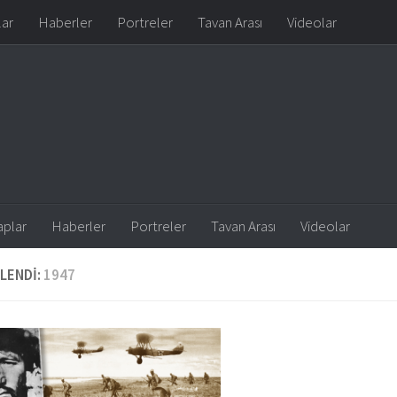
lar
Haberler
Portreler
Tavan Arası
Videolar
aplar
Haberler
Portreler
Tavan Arası
Videolar
LENDI:
1947