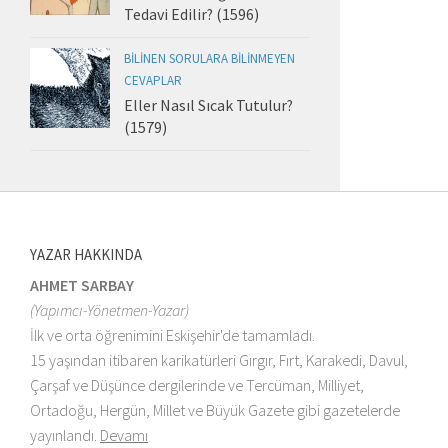
Tedavi Edilir? (1596)
BILINEN SORULARA BILINMEYEN
CEVAPLAR
Eller Nasıl Sıcak Tutulur?
(1579)
YAZAR HAKKINDA
AHMET SARBAY
(Yapımcı-Yönetmen-Yazar)
İlk ve orta öğrenimini Eskişehir'de tamamladı.
15 yaşından itibaren karikatürleri Gırgır, Fırt, Karakedi, Davul,
Çarşaf ve Düşünce dergilerinde ve Tercüman, Milliyet,
Ortadoğu, Hergün, Millet ve Büyük Gazete gibi gazetelerde
yayınlandı.
Devamı