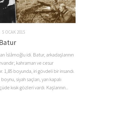
R
5 OCAK 2015
Batur
an İslâmoğlu idi. Batur, arkadaşlarının
 unvandır; kahraman ve cesur
. 1,85 boyunda, iri gövdeli bir insandı.
 boynu, siyah saçları, yarı kapalı
de kısık gözleri vardı. Kaşlarının...