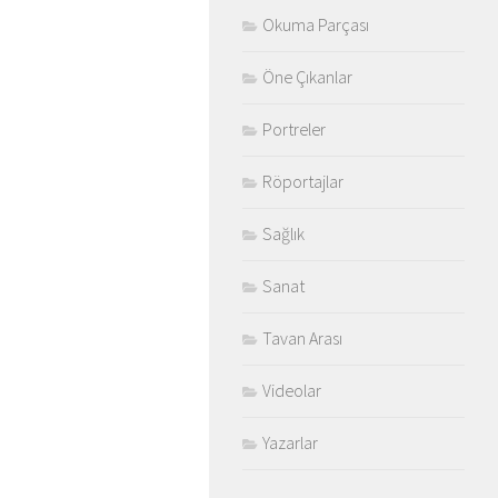
Okuma Parçası
Öne Çıkanlar
Portreler
Röportajlar
Sağlık
Sanat
Tavan Arası
Videolar
Yazarlar