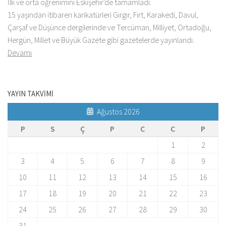
İlk ve orta öğrenimini Eskişehir'de tamamladı.
15 yaşından itibaren karikatürleri Gırgır, Fırt, Karakedi, Davul,
Çarşaf ve Düşünce dergilerinde ve Tercüman, Milliyet, Ortadoğu,
Hergün, Millet ve Büyük Gazete gibi gazetelerde yayınlandı.
Devamı
YAYIN TAKVİMİ
Ağustos 2026
P
S
Ç
P
C
C
P
1
2
3
4
5
6
7
8
9
10
11
12
13
14
15
16
17
18
19
20
21
22
23
24
25
26
27
28
29
30
31