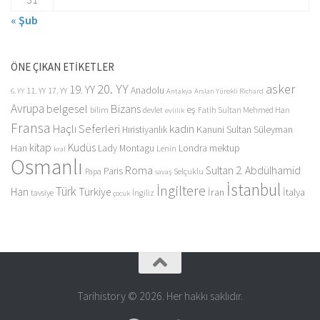
« Şub
ÖNE ÇIKAN ETİKETLER
20. YY
asker
19. YY
Anadolu
11. YY
17. YY
6. YY
Antakya
Arslan Yürekli Richard
Avrupa
belgesel
Bizans
eş
bilim
devlet
Fatih Sultan Mehmed Han
evlilik
Fransa
Haçlı Seferleri
kadın
Kanuni Sultan Süleyman
Hıristiyanlık
kitap
Kudüs
Han
Lady Montagu
Londra
mektup
Lenin
kral
Osmanlı
Roma
Sultan 2. Abdülhamid
Paris
Papa
Selçuklu
savaş
İstanbul
İngiltere
Türk
Han
Türkiye
İran
İtalya
tavsiye
İngiliz
çocuk
Tarihistory © 2026. Her hakkı saklıdır.