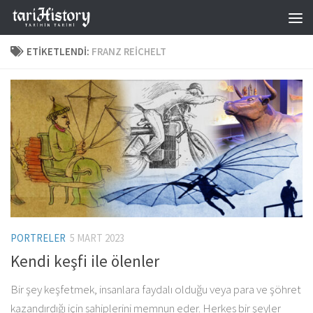
Skip to content
ETIKETLENDI:
FRANZ REICHELT
PORTRELER
5 MART 2023
Kendi keşfi ile ölenler
Bir şey keşfetmek, insanlara faydalı olduğu veya para ve şöhret
kazandırdığı için sahiplerini memnun eder. Herkes bir şeyler