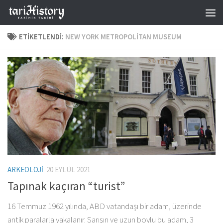
Skip to content
ETIKETLENDI:
NEW YORK METROPOLITAN MUSEUM
ARKEOLOJI
20 EYLÜL 2021
Tapınak kaçıran “turist”
16 Temmuz 1962 yılında, ABD vatandaşı bir adam, üzerinde
antik paralarla yakalanır. Sarışın ve uzun boylu bu adam, 3