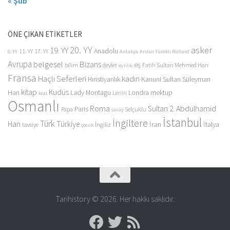
« Şub
ÖNE ÇIKAN ETİKETLER
20. YY
asker
19. YY
Anadolu
11. YY
17. YY
6. YY
Antakya
Arslan Yürekli Richard
Avrupa
belgesel
Bizans
eş
bilim
devlet
Fatih Sultan Mehmed Han
evlilik
Fransa
Haçlı Seferleri
kadın
Kanuni Sultan Süleyman
Hıristiyanlık
kitap
Kudüs
Han
Lady Montagu
Londra
mektup
Lenin
kral
Osmanlı
Roma
Sultan 2. Abdülhamid
Paris
Papa
Selçuklu
savaş
İstanbul
İngiltere
Türk
Han
Türkiye
İran
İtalya
tavsiye
İngiliz
çocuk
Tarihistory © 2026. Her hakkı saklıdır.