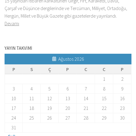
15 yaşından itibaren karikatürleri Gırgır, Fırt, Karakedi, Davul,
Çarşaf ve Düşünce dergilerinde ve Tercüman, Milliyet, Ortadoğu,
Hergün, Millet ve Büyük Gazete gibi gazetelerde yayınlandı.
Devamı
YAYIN TAKVİMİ
Ağustos 2026
P
S
Ç
P
C
C
P
1
2
3
4
5
6
7
8
9
10
11
12
13
14
15
16
17
18
19
20
21
22
23
24
25
26
27
28
29
30
31