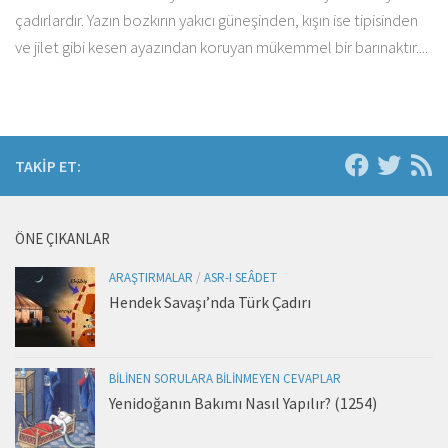
çadırlardır. Yazın bozkırın yakıcı güneşinden, kışın ise tipisinden
ve jilet gibi kesen ayazından koruyan mükemmel bir barınaktır....
TAKIP ET:
ÖNE ÇIKANLAR
ARAŞTIRMALAR
/
ASR-I SEÂDET
Hendek Savaşı’nda Türk Çadırı
BILINEN SORULARA BILINMEYEN CEVAPLAR
Yenidoğanın Bakımı Nasıl Yapılır? (1254)