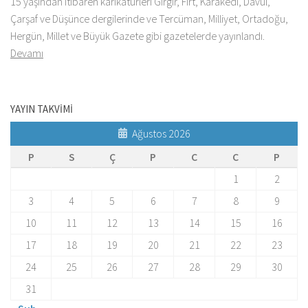
15 yaşından itibaren karikatürleri Gırgır, Fırt, Karakedi, Davul,
Çarşaf ve Düşünce dergilerinde ve Tercüman, Milliyet, Ortadoğu,
Hergün, Millet ve Büyük Gazete gibi gazetelerde yayınlandı.
Devamı
YAYIN TAKVİMİ
Ağustos 2026
P
S
Ç
P
C
C
P
1
2
3
4
5
6
7
8
9
10
11
12
13
14
15
16
17
18
19
20
21
22
23
24
25
26
27
28
29
30
31