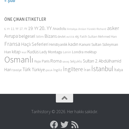
« Şub
ÖNE ÇIKAN ETİKETLER
20. YY
asker
19. YY
Anadolu
11. YY
17. YY
6. YY
Antakya
Arslan Yürekli Richard
Avrupa
belgesel
Bizans
eş
bilim
devlet
Fatih Sultan Mehmed Han
evlilik
Fransa
Haçlı Seferleri
kadın
Kanuni Sultan Süleyman
Hıristiyanlık
kitap
Kudüs
Han
Lady Montagu
Londra
mektup
Lenin
kral
Osmanlı
Roma
Sultan 2. Abdülhamid
Paris
Papa
Selçuklu
savaş
İstanbul
İngiltere
Türk
Han
Türkiye
İran
İtalya
tavsiye
İngiliz
çocuk
Tarihistory © 2026. Her hakkı saklıdır.