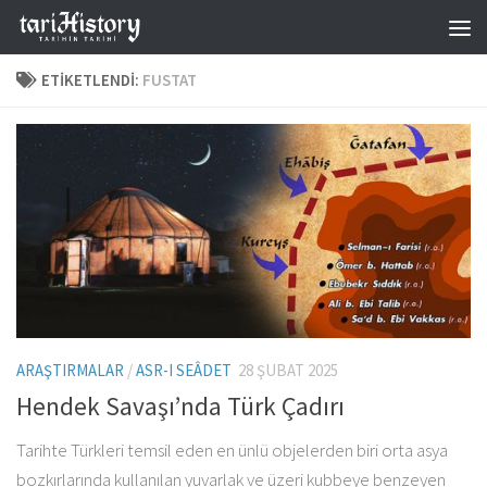
Skip to content
ETIKETLENDI:
FUSTAT
ARAŞTIRMALAR
/
ASR-I SEÂDET
28 ŞUBAT 2025
Hendek Savaşı’nda Türk Çadırı
Tarihte Türkleri temsil eden en ünlü objelerden biri orta asya
bozkırlarında kullanılan yuvarlak ve üzeri kubbeye benzeyen