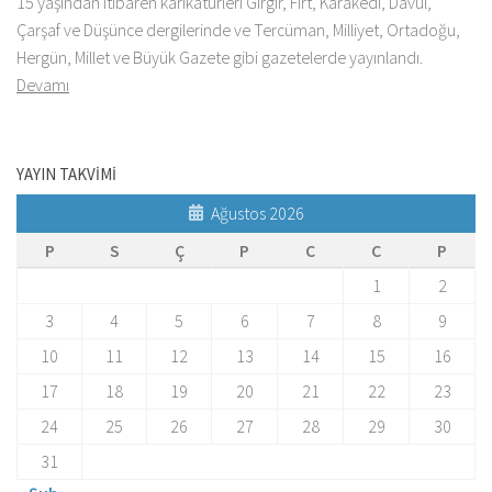
15 yaşından itibaren karikatürleri Gırgır, Fırt, Karakedi, Davul,
Çarşaf ve Düşünce dergilerinde ve Tercüman, Milliyet, Ortadoğu,
Hergün, Millet ve Büyük Gazete gibi gazetelerde yayınlandı.
Devamı
YAYIN TAKVİMİ
Ağustos 2026
P
S
Ç
P
C
C
P
1
2
3
4
5
6
7
8
9
10
11
12
13
14
15
16
17
18
19
20
21
22
23
24
25
26
27
28
29
30
31