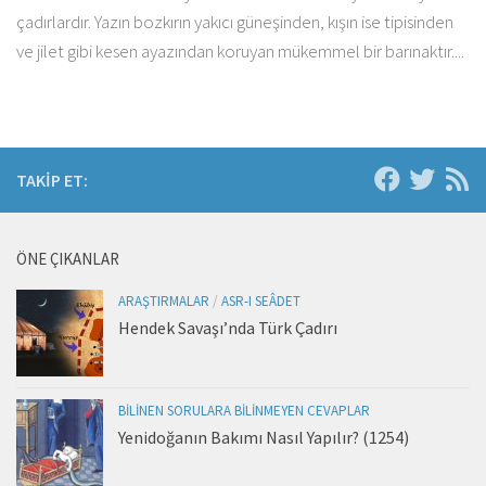
çadırlardır. Yazın bozkırın yakıcı güneşinden, kışın ise tipisinden
ve jilet gibi kesen ayazından koruyan mükemmel bir barınaktır....
TAKIP ET:
ÖNE ÇIKANLAR
ARAŞTIRMALAR
/
ASR-I SEÂDET
Hendek Savaşı’nda Türk Çadırı
BILINEN SORULARA BILINMEYEN CEVAPLAR
Yenidoğanın Bakımı Nasıl Yapılır? (1254)