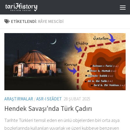
Skip to content
ETIKETLENDI:
RÂYE MESCIDI
ARAŞTIRMALAR
/
ASR-I SEÂDET
28 ŞUBAT 2025
Hendek Savaşı’nda Türk Çadırı
Tarihte Türkleri temsil eden en ünlü objelerden biri orta asya
bozkırlarında kullanılan yuvarlak ve üzeri kubbeye benzeyen