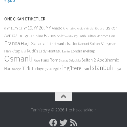
« Şub
ÖNE ÇIKAN ETİKETLER
20. YY
asker
19. YY
Anadolu
11. YY
17. YY
6. YY
Antakya
Arslan Yürekli Richard
Avrupa
belgesel
Bizans
eş
bilim
devlet
Fatih Sultan Mehmed Han
evlilik
Fransa
Haçlı Seferleri
kadın
Kanuni Sultan Süleyman
Hıristiyanlık
kitap
Kudüs
Han
Lady Montagu
Londra
mektup
Lenin
kral
Osmanlı
Roma
Sultan 2. Abdülhamid
Paris
Papa
Selçuklu
savaş
İstanbul
İngiltere
Türk
Han
Türkiye
İran
İtalya
tavsiye
İngiliz
çocuk
Tarihistory © 2026. Her hakkı saklıdır.