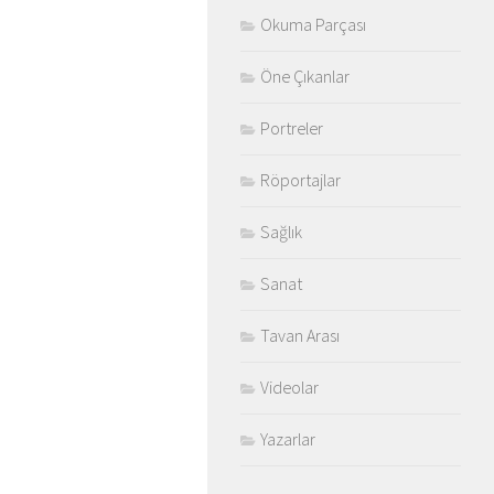
Okuma Parçası
Öne Çıkanlar
Portreler
Röportajlar
Sağlık
Sanat
Tavan Arası
Videolar
Yazarlar