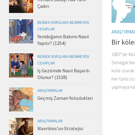
Çadırı
BILINEN SORULARA BILINMEYEN
CEVAPLAR
ARAŞTIRMA
Yenidoğanın Bakımı Nasıl
Bir köle
Yapılır? (1254)
1807’de Müs
BILINEN SORULARA BILINMEYEN
Senegal’den
CEVAPLAR
köle olarak 
İş Gezisinde Nasıl Başarılı
Olunur? (1528)
her türlü zo
yapmaya kalk
ARAŞTIRMALAR
Geçmiş Zaman Yolculukları
ARAŞTIRMALAR
Mavrikios’un Stratejisi