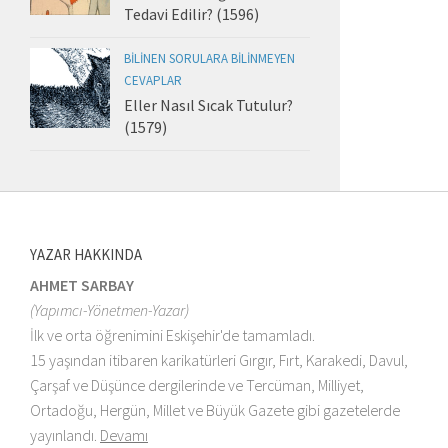
Tedavi Edilir? (1596)
BILINEN SORULARA BILINMEYEN
CEVAPLAR
Eller Nasıl Sıcak Tutulur?
(1579)
YAZAR HAKKINDA
AHMET SARBAY
(Yapımcı-Yönetmen-Yazar)
İlk ve orta öğrenimini Eskişehir'de tamamladı.
15 yaşından itibaren karikatürleri Gırgır, Fırt, Karakedi, Davul,
Çarşaf ve Düşünce dergilerinde ve Tercüman, Milliyet,
Ortadoğu, Hergün, Millet ve Büyük Gazete gibi gazetelerde
yayınlandı.
Devamı