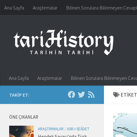
Ana Sayfa
Araştırmalar
Bilinen Sorulara Bilinmeyen Cevap
Skip to content
Ana Sayfa
Araştırmalar
Bilinen Sorulara Bilinmeyen Cev
ETIKET
TAKIP ET:
ÖNE ÇIKANLAR
ARAŞTIRMALAR
/
ASR-I SEÂDET
Hendek Savaşı’nda Türk