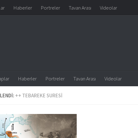
lar
Haberler
Portreler
Tavan Arası
Videolar
aplar
Haberler
Portreler
Tavan Arası
Videolar
LENDI:
++ TEBAREKE SURESI