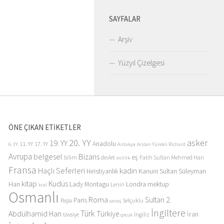
SAYFALAR
Arşiv
Yüzyıl Çizelgesi
ÖNE ÇIKAN ETİKETLER
20. YY
asker
19. YY
Anadolu
11. YY
17. YY
6. YY
Antakya
Arslan Yürekli Richard
Avrupa
belgesel
Bizans
eş
bilim
devlet
Fatih Sultan Mehmed Han
evlilik
Fransa
Haçlı Seferleri
kadın
Kanuni Sultan Süleyman
Hıristiyanlık
kitap
Kudüs
Han
Lady Montagu
Londra
mektup
Lenin
kral
Osmanlı
Roma
Sultan 2.
Paris
Papa
Selçuklu
savaş
İngiltere
Türk
Abdülhamid Han
Türkiye
İran
tavsiye
İngiliz
çocuk