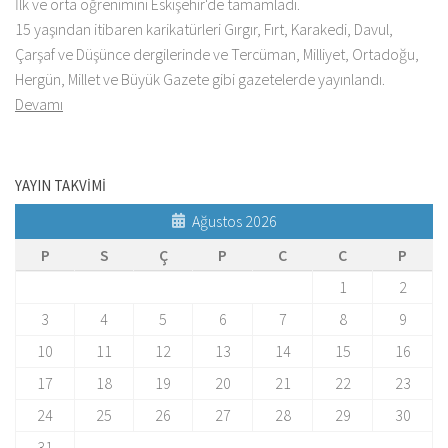
İlk ve orta öğrenimini Eskişehir'de tamamladı.
15 yaşından itibaren karikatürleri Gırgır, Fırt, Karakedi, Davul,
Çarşaf ve Düşünce dergilerinde ve Tercüman, Milliyet, Ortadoğu,
Hergün, Millet ve Büyük Gazete gibi gazetelerde yayınlandı.
Devamı
YAYIN TAKVİMİ
Ağustos 2026
P
S
Ç
P
C
C
P
1
2
3
4
5
6
7
8
9
10
11
12
13
14
15
16
17
18
19
20
21
22
23
24
25
26
27
28
29
30
31