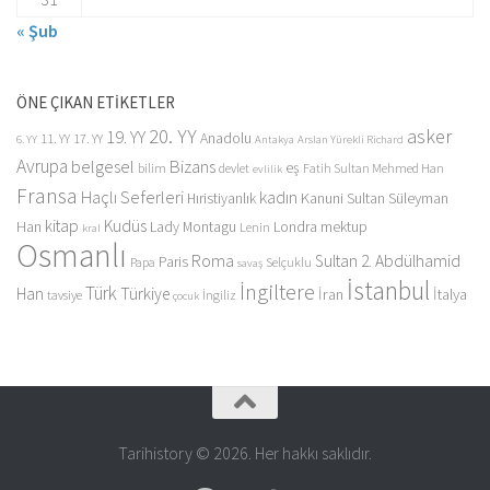
« Şub
ÖNE ÇIKAN ETİKETLER
20. YY
asker
19. YY
Anadolu
11. YY
17. YY
6. YY
Antakya
Arslan Yürekli Richard
Avrupa
belgesel
Bizans
eş
bilim
devlet
Fatih Sultan Mehmed Han
evlilik
Fransa
Haçlı Seferleri
kadın
Kanuni Sultan Süleyman
Hıristiyanlık
kitap
Kudüs
Han
Lady Montagu
Londra
mektup
Lenin
kral
Osmanlı
Roma
Sultan 2. Abdülhamid
Paris
Papa
Selçuklu
savaş
İstanbul
İngiltere
Türk
Han
Türkiye
İran
İtalya
tavsiye
İngiliz
çocuk
Tarihistory © 2026. Her hakkı saklıdır.