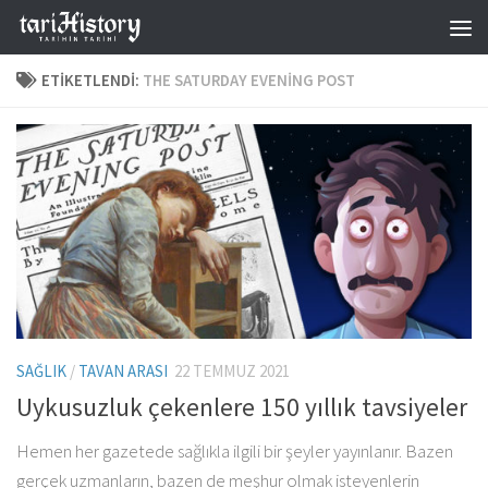
Skip to content
ETIKETLENDI:
THE SATURDAY EVENING POST
SAĞLIK
/
TAVAN ARASI
22 TEMMUZ 2021
Uykusuzluk çekenlere 150 yıllık tavsiyeler
Hemen her gazetede sağlıkla ilgili bir şeyler yayınlanır. Bazen
gerçek uzmanların, bazen de meşhur olmak isteyenlerin