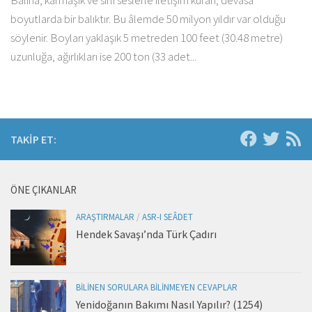
Balina, karmaşık ve sırlı seslerle iletişim kuran, devasa
boyutlarda bir balıktır. Bu âlemde 50 milyon yıldır var olduğu
söylenir. Boyları yaklaşık 5 metreden 100 feet (30.48 metre)
uzunluğa, ağırlıkları ise 200 ton (33 adet...
TAKIP ET:
ÖNE ÇIKANLAR
ARAŞTIRMALAR
/
ASR-I SEÂDET
Hendek Savaşı’nda Türk Çadırı
BILINEN SORULARA BILINMEYEN CEVAPLAR
Yenidoğanın Bakımı Nasıl Yapılır? (1254)