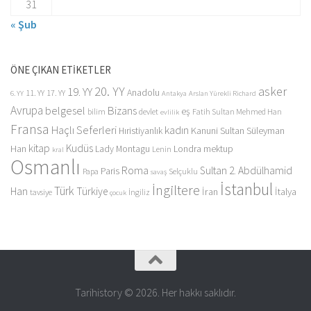
31
« Şub
ÖNE ÇIKAN ETİKETLER
20. YY
asker
19. YY
Anadolu
11. YY
17. YY
6. YY
Antakya
Arslan Yürekli Richard
Avrupa
belgesel
Bizans
eş
bilim
devlet
Fatih Sultan Mehmed Han
evlilik
Fransa
Haçlı Seferleri
kadın
Kanuni Sultan Süleyman
Hıristiyanlık
kitap
Kudüs
Han
Lady Montagu
Londra
mektup
Lenin
kral
Osmanlı
Roma
Sultan 2. Abdülhamid
Paris
Papa
Selçuklu
savaş
İstanbul
İngiltere
Türk
Han
Türkiye
İran
İtalya
tavsiye
İngiliz
çocuk
Tarihistory © 2026. Her hakkı saklıdır.