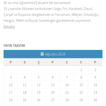
İlk ve orta öğrenimini Eskişehir'de tamamladı.
15 yaşından itibaren karikatürleri Gırgır, Fırt, Karakedi, Davul,
Çarşaf ve Düşünce dergilerinde ve Tercüman, Milliyet, Ortadoğu,
Hergün, Millet ve Büyük Gazete gibi gazetelerde yayınlandı.
Devamı
YAYIN TAKVİMİ
Ağustos 2026
P
S
Ç
P
C
C
P
1
2
3
4
5
6
7
8
9
10
11
12
13
14
15
16
17
18
19
20
21
22
23
24
25
26
27
28
29
30