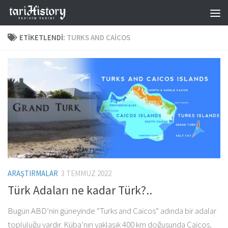
Skip to content
ETIKETLENDI:
TURKS AND CAICOS
ARAŞTIRMALAR
3 TEMMUZ 2022
Türk Adaları ne kadar Türk?..
Bugün ABD’nin güneyinde “Turks and Caicos” adında bir adalar
topluluğu vardır. Küba’nın yaklaşık 400 km doğusunda Caicos,