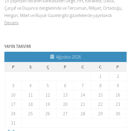
15 yaşından itibaren karikatürleri Gırgır, Fırt, Karakedi, Davul,
Çarşaf ve Düşünce dergilerinde ve Tercüman, Milliyet, Ortadoğu,
Hergün, Millet ve Büyük Gazete gibi gazetelerde yayınlandı.
Devamı
YAYIN TAKVİMİ
Ağustos 2026
P
S
Ç
P
C
C
P
1
2
3
4
5
6
7
8
9
10
11
12
13
14
15
16
17
18
19
20
21
22
23
24
25
26
27
28
29
30
31