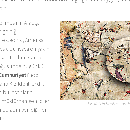
ir.
elimesinin Arapça
 geldiği
ktedir ki, Amerika
 eski dünyaya en yakın
nsan toplulukları bu
oğusunda bugünkü
Cumhuriyeti
’nde
ib Kızılderilileridir.
 bu insanlarla
n müslüman gemiciler
Piri Reis’in haritasında 
bu adın verildiği ileri
edir.