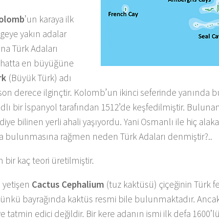
Kolomb
’un karaya ilk
lgeye yakın adalar
na Türk Adaları
 hatta en büyüğüne
rk
(Büyük Türk) adı
 son derece ilginçtir. Kolomb’un ikinci seferinde yanında
dlı bir İspanyol tarafından 1512’de keşfedilmiştir. Buluna
iye bilinen yerli ahali yaşıyordu. Yani Osmanlı ile hiç alak
a bulunmasına rağmen neden Türk Adaları denmiştir?..
 bir kaç teori üretilmiştir.
a yetişen
Cactus Cephalium
(tuz kaktüsü) çiçeğinin Türk 
ünkü bayrağında kaktüs resmi bile bulunmaktadır. Ancak
e tatmin edici değildir. Bir kere adanın ismi ilk defa 1600’lü