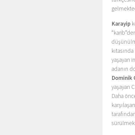
gelmekted
Karayip
k
“karib”den
düşünülme
kıtasında
yaşayan i
adanın d
Dominik 
yaşayan Car
Daha önce
karşılaşa
tarafından 
sürülmekt