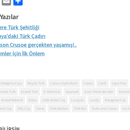
cebook
Twitter
Email
Share
Yazılar
ere Türk Şehitliği
ya’daki Türk Çadırı
son Crusoe gerçekten yaşamış!..
mler İçin İlk Önlem
mbergriss Cays
Büyük Türk
Cactus Cephalium
Caicos
Carib
caya hico
Grand Turk
Grand Türk
II. Mahmut
İspanyol
Juan Ponce de León
Kanuni
Kristof Kolomb
Küba
Little Water Cay
Lucayan
Lundy
Mangrove Cay
and Cay
Silly Cay
Taino
Türk Adaları
Türk fesi
Turks and Caicos
tuz 
ILIRSIN...