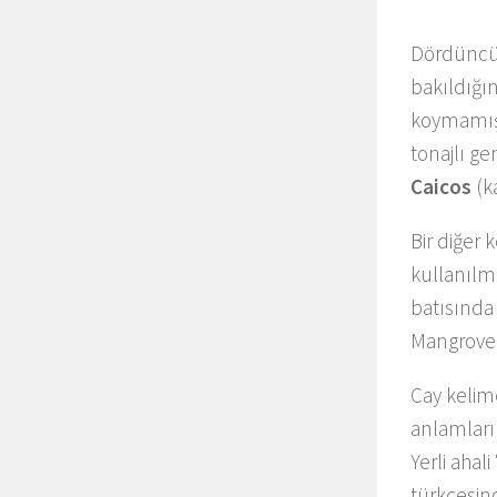
Dördüncü t
bakıldığın
koymamışt
tonajlı ge
Caicos
(ka
Bir diğer 
kullanılm
batısında 
Mangrove 
Cay kelim
anlamları
Yerli ahal
türkçesin