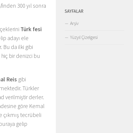
inden 300 yıl sonra
SAYFALAR
Arşiv
içeklerini
Türk fesi
Yüzyıl Çizelgesi
lip adayı ele
 Bu da ilki gibi
hiç bir denizci bu
al Reis
gibi
lmektedir. Türkler
d verilmiştir derler.
fadesine göre Kemal
re çıkmış tecrübeli
 buraya gelip