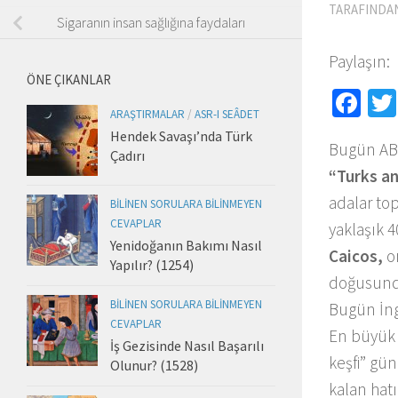
TARAFINDA
Sigaranın insan sağlığına faydaları
Paylaşın:
ÖNE ÇIKANLAR
Fa
ARAŞTIRMALAR
/
ASR-I SEÂDET
Hendek Savaşı’nda Türk
Bugün AB
Çadırı
“Turks a
adalar to
BILINEN SORULARA BILINMEYEN
CEVAPLAR
yaklaşık
Yenidoğanın Bakımı Nasıl
Caicos,
o
Yapılır? (1254)
doğusun
BILINEN SORULARA BILINMEYEN
Bugün İng
CEVAPLAR
En büyük 
İş Gezisinde Nasıl Başarılı
keşfi” g
Olunur? (1528)
kalan hatı