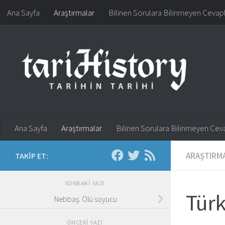
Ana Sayfa
Araştırmalar
Bilinen Sorulara Bilinmeyen Cevap
Skip to content
Ana Sayfa
Araştırmalar
Bilinen Sorulara Bilinmeyen Cev
ARAŞTIRM
TAKIP ET:
SONRAKI YAZI
Türk
Nebbaş: Ölü soyucu
ÖNCEKI YAZI