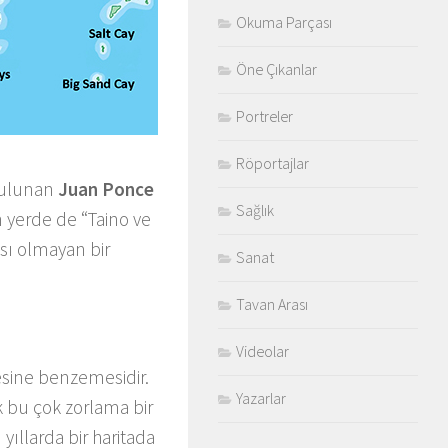
Okuma Parçası
Öne Çıkanlar
Portreler
Röportajlar
 bulunan
Juan Ponce
Sağlık
n yerde de “Taino ve
ası olmayan bir
Sanat
Tavan Arası
Videolar
fesine benzemesidir.
Yazarlar
 bu çok zorlama bir
 yıllarda bir haritada