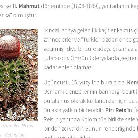
es ise
II. Mahmut
döneminde (1808-1839), yani adanın keşf
ârika” olmuştur.
İkincisi, adaya gelen ilk kaşifler kaktüs ç
zannederler ve “Türkler bizden önce ge
geçirmiş” diye bir süre adaya çıkamazlar.
tutarsızdır. Ömrünü deryalarda geçiren 
kadar ebleh olamaz.
Üçüncüsü, 15. yüzyılda buralarda,
Kem
Osmanlı denizcilerinin barındığı belirti
buraları üs olarak kullandıkları için bu a
Bu akla yatkın bir teoridir.
Piri Reis’
in i
Reis’in yanında Kolomb’la birlikte sefe
e benzetilen Melon
bir denizci vardır. Bunun rehberliğinde
s – Cephalium
yerleşmiş olabilirler.