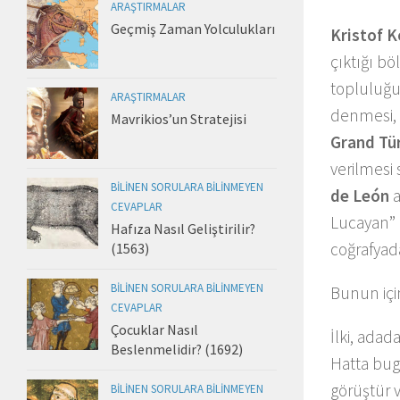
ARAŞTIRMALAR
Geçmiş Zaman Yolculukları
Kristof 
çıktığı bö
topluluğu
ARAŞTIRMALAR
denmesi,
Mavrikios’un Stratejisi
Grand Tü
verilmesi
BILINEN SORULARA BILINMEYEN
de León
a
CEVAPLAR
Lucayan” d
Hafıza Nasıl Geliştirilir?
coğrafyad
(1563)
BILINEN SORULARA BILINMEYEN
Bunun için
CEVAPLAR
Çocuklar Nasıl
İlki, adad
Beslenmelidir? (1692)
Hatta bug
görüştür v
BILINEN SORULARA BILINMEYEN