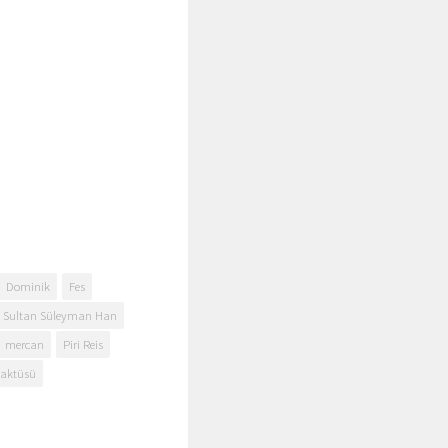
Dominik
Fes
 Sultan Süleyman Han
mercan
Piri Reis
kaktüsü