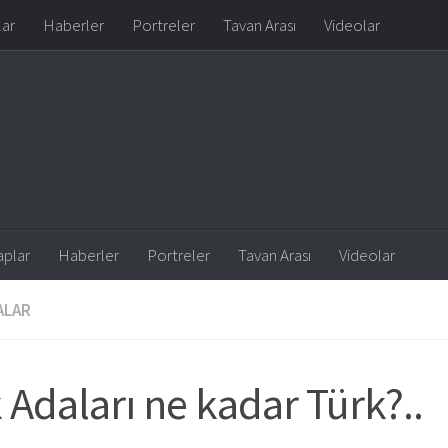
lar
Haberler
Portreler
Tavan Arası
Videolar
aplar
Haberler
Portreler
Tavan Arası
Videolar
ALAR
 Adaları ne kadar Türk?..