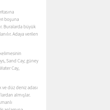
aritasına
leri boşuna
ir. Buralarda büyük
anılır. Adaya verilen
kelimesinin
ays, Sand Cay; güney
 Water Cay,
 ve düz deniz adası
‘lardan almışlar.
Osmanlı
vki anlamına