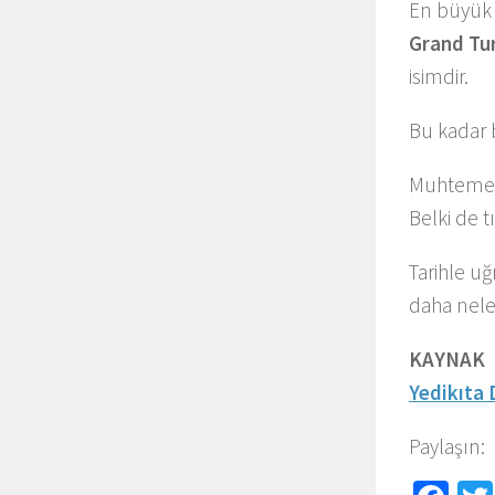
En büyük 
Grand Tu
isimdir.
Bu kadar 
Muhtemele
Belki de t
Tarihle uğ
daha nele
KAYNAK
Yedikıta 
Paylaşın: