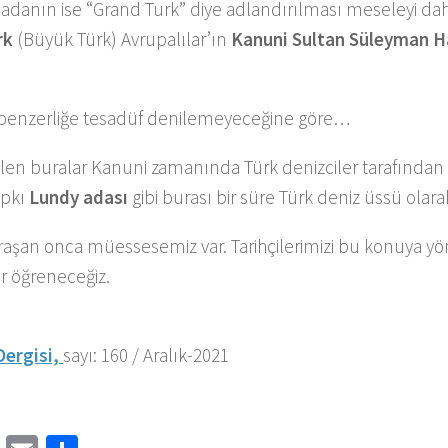
adanın ise “Grand Turk” diye adlandırılması meseleyi daha
rk
(Büyük Türk) Avrupalılar’ın
Kanuni Sultan Süleyman H
benzerliğe tesadüf denilemeyeceğine göre…
n buralar Kanuni zamanında Türk denizciler tarafından ha
ıpkı
Lundy adası
gibi burası bir süre Türk deniz üssü olara
raşan onca müessesemiz var. Tarihçilerimizi bu konuya yön
r öğreneceğiz.
Dergisi,
sayı: 160 / Aralık-2021