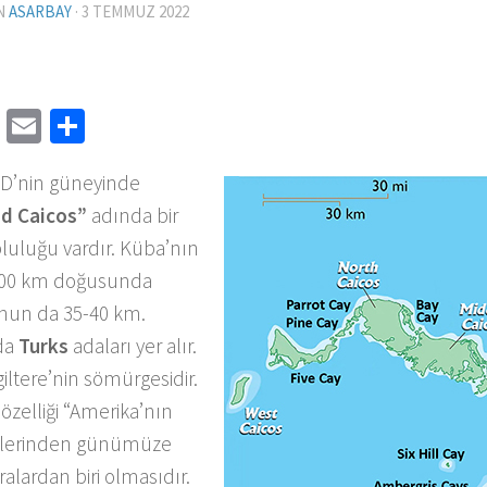
N
ASARBAY
·
3 TEMMUZ 2022
cebook
Twitter
Email
Share
D’nin güneyinde
nd Caicos”
adında bir
pluluğu vardır. Küba’nın
 400 km doğusunda
nun da 35-40 km.
da
Turks
adaları yer alır.
iltere’nin sömürgesidir.
özelliği “Amerika’nın
ünlerinden günümüze
ralardan biri olmasıdır.