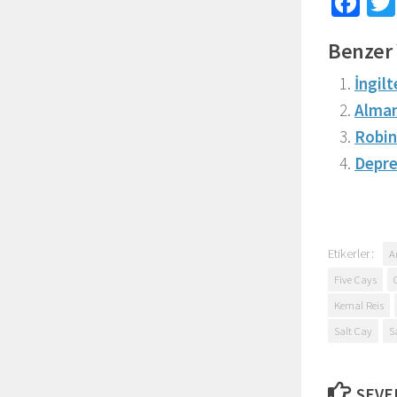
Fa
Benzer 
İngilt
Alman
Robin
Depre
Etikerler:
A
Five Cays
Kemal Reis
Salt Cay
S
SEVEB