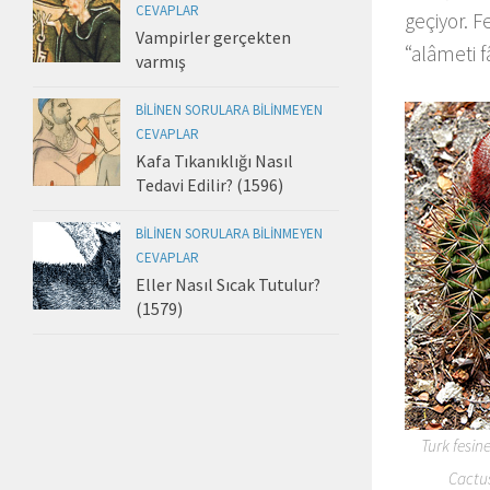
CEVAPLAR
geçiyor. F
Vampirler gerçekten
“alâmeti f
varmış
BILINEN SORULARA BILINMEYEN
CEVAPLAR
Kafa Tıkanıklığı Nasıl
Tedavi Edilir? (1596)
BILINEN SORULARA BILINMEYEN
CEVAPLAR
Eller Nasıl Sıcak Tutulur?
(1579)
Turk fesin
Cactu