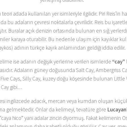
eori adada kullanılan yer isimleriyle ilgilidir. Piri Reis’in h
da bu adaların çevresi noktalarla çevrilidir. Reis bu işaret
ır. Buralar açık denizin ortasında bulunan en sığ yerlerd
miler karaya oturabilir. Bu nedenle ulaşım için kayıklar kull
ykos) adının türkçe kayık anlamından geldiği iddia edilir.
kelime ise adanın değişik yerlerine verilen isimlerde
“cay”
asıdır. Adaların güney doğusunda Salt Cay, Ambergriss C
Five Cays, Silly Cay, kuzey doğu köşesinde bulunan Little
Cay gibi…
esi ingilizcede adacık, mercan veya kumdan oluşan küçük
na gelmektedir. Onlar da kelimeyi, tevatüre göre
Lucayan
i “caya hico” yani adalar zinciri diyormuş. Fakat kelimenin 
deki anlamının daha isabetli olduğu görülür. Cay; yer, me