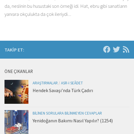
da, neslinin bu husustaki son örneği idi. Hat, ebru gibi sanatların
yanısıra okçulukta da çok ileriydi....
TAKIP ET:
ÖNE ÇIKANLAR
ARAŞTIRMALAR
/
ASR-I SEÂDET
Hendek Savaşı’nda Türk Çadırı
BILINEN SORULARA BILINMEYEN CEVAPLAR
Yenidoğanın Bakımı Nasıl Yapılır? (1254)