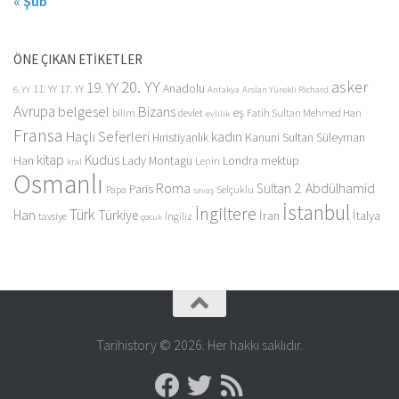
« Şub
ÖNE ÇIKAN ETİKETLER
20. YY
asker
19. YY
Anadolu
11. YY
17. YY
6. YY
Antakya
Arslan Yürekli Richard
Avrupa
belgesel
Bizans
eş
bilim
devlet
Fatih Sultan Mehmed Han
evlilik
Fransa
Haçlı Seferleri
kadın
Kanuni Sultan Süleyman
Hıristiyanlık
kitap
Kudüs
Han
Lady Montagu
Londra
mektup
Lenin
kral
Osmanlı
Roma
Sultan 2. Abdülhamid
Paris
Papa
Selçuklu
savaş
İstanbul
İngiltere
Türk
Han
Türkiye
İran
İtalya
tavsiye
İngiliz
çocuk
Tarihistory © 2026. Her hakkı saklıdır.