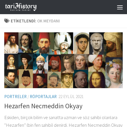
Skip to content
ETIKETLENDI:
OK MEYDANI
PORTRELER
/
RÖPORTAJLAR
22 EYLÜL 2021
Hezarfen Necmeddin Okyay
Eskiden, birçok bilim ve sanatta uzman ve söz sahibi olanlara
“Hezarfen” (bin fen sahibi) denirdi. Hezarfen Necmeddin Okyay