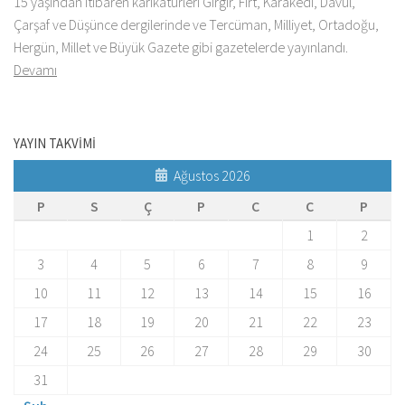
15 yaşından itibaren karikatürleri Gırgır, Fırt, Karakedi, Davul,
Çarşaf ve Düşünce dergilerinde ve Tercüman, Milliyet, Ortadoğu,
Hergün, Millet ve Büyük Gazete gibi gazetelerde yayınlandı.
Devamı
YAYIN TAKVİMİ
Ağustos 2026
P
S
Ç
P
C
C
P
1
2
3
4
5
6
7
8
9
10
11
12
13
14
15
16
17
18
19
20
21
22
23
24
25
26
27
28
29
30
31