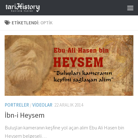
Skip to content
ETIKETLENDI:
OPTIK
PORTRELER
/
VIDEOLAR
22 ARALIK 2014
İbn-i Heysem
Buluşları kameranın keşfine yol açan alim Ebu Ali Hasen bin
Heysem belgeseli…