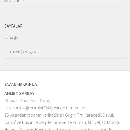
Yazarlar
SAYFALAR
Arşiv
Yüzyıl Çizelgesi
YAZAR HAKKINDA
AHMET SARBAY
(Yapımcı-Yönetmen-Yazar)
İlk ve orta öğrenimini Eskişehir'de tamamladı.
15 yaşından itibaren karikatürleri Gırgır, Fırt, Karakedi, Davul,
Çarşaf ve Düşünce dergilerinde ve Tercüman, Milliyet, Ortadoğu,
Hergün, Millet ve Büyük Gazete gibi gazetelerde yayınlandı.