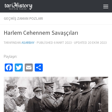
Skip to content
GEÇMIŞ ZAMAN POZLARI
Harlem Cehennem Savaşçıları
TARAFINDAN
ASARBAY
· PUBLISHED
6 MART 2023
· UPDATED
20 EKIM 2023
Paylaşın:
Facebook
Twitter
Email
Share