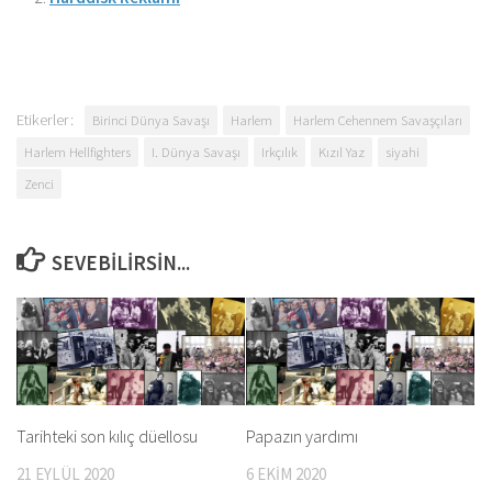
Etikerler:
Birinci Dünya Savaşı
Harlem
Harlem Cehennem Savaşçıları
Harlem Hellfighters
I. Dünya Savaşı
Irkçılık
Kızıl Yaz
siyahi
Zenci
SEVEBILIRSIN...
Tarihteki son kılıç düellosu
Papazın yardımı
21 EYLÜL 2020
6 EKIM 2020