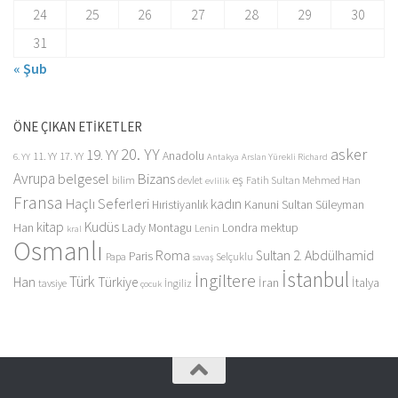
24
25
26
27
28
29
30
31
« Şub
ÖNE ÇIKAN ETİKETLER
20. YY
asker
19. YY
Anadolu
11. YY
17. YY
6. YY
Antakya
Arslan Yürekli Richard
Avrupa
belgesel
Bizans
eş
bilim
devlet
Fatih Sultan Mehmed Han
evlilik
Fransa
Haçlı Seferleri
kadın
Kanuni Sultan Süleyman
Hıristiyanlık
kitap
Kudüs
Han
Lady Montagu
Londra
mektup
Lenin
kral
Osmanlı
Roma
Sultan 2. Abdülhamid
Paris
Papa
Selçuklu
savaş
İstanbul
İngiltere
Türk
Han
Türkiye
İran
İtalya
tavsiye
İngiliz
çocuk