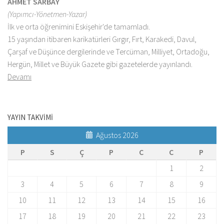
AHMET SARBAY
(Yapımcı-Yönetmen-Yazar)
İlk ve orta öğrenimini Eskişehir'de tamamladı.
15 yaşından itibaren karikatürleri Gırgır, Fırt, Karakedi, Davul,
Çarşaf ve Düşünce dergilerinde ve Tercüman, Milliyet, Ortadoğu,
Hergün, Millet ve Büyük Gazete gibi gazetelerde yayınlandı.
Devamı
YAYIN TAKVİMİ
Ağustos 2026
P
S
Ç
P
C
C
P
1
2
3
4
5
6
7
8
9
10
11
12
13
14
15
16
17
18
19
20
21
22
23