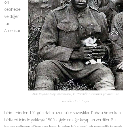
ön
cephede
ve diğer
tüm
Amerikan
ABD Piyade Alayı mensubu, kurtardığı bir köpek yavrusu ile
kucağında tutuyor.
birimlerinden 191 gün daha uzun süre savaştılar. Dahası Amerikan
birlikleri içinde yaklaşık 1500 kişiyle en ağır kayıpları verdiler. Bu
kayba rağmen düşmana karşı bırakın bir siperi, bir metrelik toprak