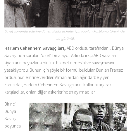
Savaş sonunda evlerine dönen siyahi askerler için yapılan karşılama töreninden
bir görüntü.
Harlem Cehennem Savaşçıları,
ABD ordusu tarafından I. Dünya
Savaşı’nda kurulan “özel” bir alaydı. Aslında ırkçı ABD yasaları
siyahların beyazlarla birlikte hizmet etmesini ve savaşmasını
yasaklıyordu. Bunun için şöyle bir formül buldular. Bunları Fransız
ordusunun emrine verdiler. Almanlardan ağır darbe yiyen
Fransızlar, Harlem Cehennem Savaşçılarını kollarını açarak
karşıladılar, onları diğer askerlerinden ayırmadılar.
Birinci
Dünya
Savaşı
boyunca