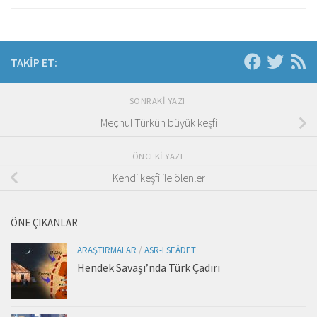
TAKIP ET:
SONRAKI YAZI
Meçhul Türkün büyük keşfi
ÖNCEKI YAZI
Kendi keşfi ile ölenler
ÖNE ÇIKANLAR
ARAŞTIRMALAR
/
ASR-I SEÂDET
Hendek Savaşı’nda Türk Çadırı