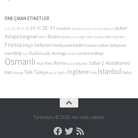
ÖNE ÇIKAN ETİKETLER
20. YY
asker
19. YY
Anadolu
11. YY
17. YY
6. YY
Antakya
Arslan Yürekli Richard
Avrupa
belgesel
Bizans
eş
bilim
devlet
Fatih Sultan Mehmed Han
evlilik
Fransa
Haçlı Seferleri
kadın
Kanuni Sultan Süleyman
Hıristiyanlık
kitap
Kudüs
Han
Lady Montagu
Londra
mektup
Lenin
kral
Osmanlı
Roma
Sultan 2. Abdülhamid
Paris
Papa
Selçuklu
savaş
İstanbul
İngiltere
Türk
Han
Türkiye
İran
İtalya
tavsiye
İngiliz
çocuk
Tarihistory © 2026. Her hakkı saklıdır.