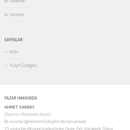
Videolar
Yazarlar
SAYFALAR
Arşiv
Yüzyıl Çizelgesi
YAZAR HAKKINDA
AHMET SARBAY
(Yapımcı-Yönetmen-Yazar)
İlk ve orta öğrenimini Eskişehir'de tamamladı.
15 yaşından itibaren karikatürleri Gırgır, Fırt, Karakedi, Davul,