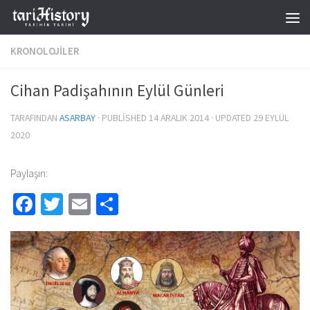
Skip to content
KRONOLOJILER
Cihan Padişahının Eylül Günleri
TARAFINDAN
ASARBAY
· PUBLISHED
14 ARALIK 2014
· UPDATED
29 EYLÜL
2020
Paylaşın:
Facebook
Twitter
Email
Share