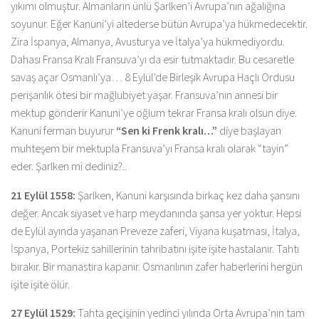
yıkımı olmuştur. Almanların ünlü Şarlken’i Avrupa’nın ağalığına
soyunur. Eğer Kanuni’yi altederse bütün Avrupa’ya hükmedecektir.
Zira İspanya, Almanya, Avusturya ve İtalya’ya hükmediyordu.
Dahası Fransa Kralı Fransuva’yı da esir tutmaktadır. Bu cesaretle
savaş açar Osmanlı’ya… 8 Eylül’de Birleşik Avrupa Haçlı Ordusu
perişanlık ötesi bir mağlubiyet yaşar. Fransuva’nın annesi bir
mektup gönderir Kanuni’ye oğlum tekrar Fransa kralı olsun diye.
Kanuni ferman buyurur
“Sen ki Frenk kralı…”
diye başlayan
muhteşem bir mektupla Fransuva’yı Fransa kralı olarak “tayin”
eder. Şarlken mi dediniz?..
21 Eylül 1558:
Şarlken, Kanuni karşısında birkaç kez daha şansını
değer. Ancak siyaset ve harp meydanında şansa yer yoktur. Hepsi
de Eylül ayında yaşanan Preveze zaferi, Viyana kuşatması, İtalya,
İspanya, Portekiz sahillerinin tahribatını işite işite hastalanır. Tahtı
bırakır. Bir manastıra kapanır. Osmanlının zafer haberlerini hergün
işite işite ölür.
27 Eylül 1529:
Tahta geçişinin yedinci yılında Orta Avrupa’nın tam