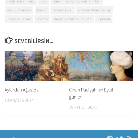
Haçlı Donanması
İran
Kanuni Sultan Süleyman Han
Kral 1. François
Macar
Osman Gazi
Preveze Deniz Savaşı
Topkapı Sarayı
Viyana
Yavuz Sultan Selim Han
Zigetvar
SEVEBILIRSIN...
Aylardan Ağustos
Cihan Padişahının Eylül
günleri
13 ARALIK 2014
29 EYLÜL 2020