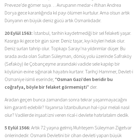
Preveze’de gömer suya… Avrupanın medar-ı iftiharı Andrea
Dorya gece karanlığında kıl payı ölümen kurtulur. Ama olsun artık
Dünyanın en büyük deniz gücü artık Osmanlıdadır.
20 Eylül 1563:
İstanbul, tarihin kaydetmediği bir sel felaketi yaşar.
Kasırga iki gece bir gün sürer. Deniz taşar, kıyı köyleri helak olur.
Deniz surları tahrip olur. Topkapı Sarayı’na yıldırımlar düşer. Bu
sırada avda olan Sultan Süleyman, dönüş yolu üzerinde Safraköy
(Sefaköy) ile Çobançeşme arasındaki vadide sele kapılıp bir
köylünün evine sığınarak hayatını kurtarır. Tarihçi Hammer, Devlet-i
Osmaniye isimli eserinde;
“Osman Gazi’den beridir bu
coğrafya, böyle bir felaket görmemişti”
der.
Aradan geçen bunca zamandan sonra tekrar yaşanmayacağını
kim garanti edebilir? Yaşanırsa İstanbullunun hal-i pür melali nasıl
olur? Vadilerde inşaat izni veren rical-i devlete hatırlatalım dedik.
5 Eylül 1566:
Artık 72 yaşına gelmiş Muhteşem Süleyman Zigetvar
önlerindedir. Osmanlı Devletini bir cihan devleti yapan büyük