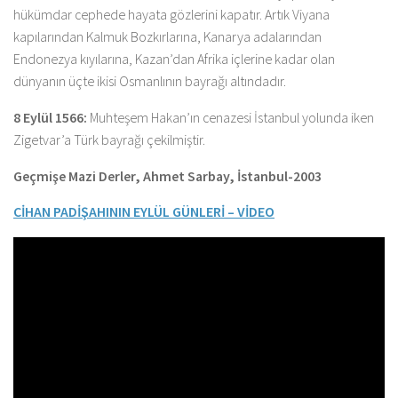
hükümdar cephede hayata gözlerini kapatır. Artık Viyana
kapılarından Kalmuk Bozkırlarına, Kanarya adalarından
Endonezya kıyılarına, Kazan’dan Afrika içlerine kadar olan
dünyanın üçte ikisi Osmanlının bayrağı altındadır.
8 Eylül 1566:
Muhteşem Hakan’ın cenazesi İstanbul yolunda iken
Zigetvar’a Türk bayrağı çekilmiştir.
Geçmişe Mazi Derler, Ahmet Sarbay, İstanbul-2003
CİHAN PADİŞAHININ EYLÜL GÜNLERİ – VİDEO