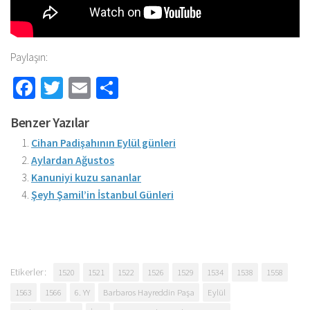
Paylaşın:
Facebook
Twitter
Email
Share
Benzer Yazılar
Cihan Padişahının Eylül günleri
Aylardan Ağustos
Kanuniyi kuzu sananlar
Şeyh Şamil’in İstanbul Günleri
Etikerler:
1520
1521
1522
1526
1529
1534
1538
1558
1563
1566
6. YY
Barbaros Hayreddin Paşa
Eylül