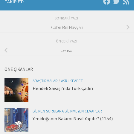
TAKIP ET:
SONRAKI YAZI
Cabir Bin Hayyan
ÖNCEKI YAZI
Censor
ÖNE ÇIKANLAR
ARAŞTIRMALAR
/
ASR-I SEÂDET
Hendek Savaşı’nda Türk Çadırı
BILINEN SORULARA BILINMEYEN CEVAPLAR
Yenidoğanın Bakımı Nasıl Yapılır? (1254)