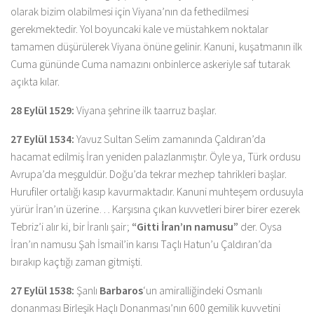
olarak bizim olabilmesi için Viyana’nın da fethedilmesi
gerekmektedir. Yol boyuncaki kale ve müstahkem noktalar
tamamen düşürülerek Viyana önüne gelinir. Kanuni, kuşatmanın ilk
Cuma gününde Cuma namazını onbinlerce askeriyle saf tutarak
açıkta kılar.
28 Eylül 1529:
Viyana şehrine ilk taarruz başlar.
27 Eylül 1534:
Yavuz Sultan Selim zamanında Çaldıran’da
hacamat edilmiş İran yeniden palazlanmıştır. Öyle ya, Türk ordusu
Avrupa’da meşguldür. Doğu’da tekrar mezhep tahrikleri başlar.
Hurufiler ortalığı kasıp kavurmaktadır. Kanuni muhteşem ordusuyla
yürür İran’ın üzerine… Karşısına çıkan kuvvetleri birer birer ezerek
Tebriz’i alır ki, bir İranlı şair;
“Gitti İran’ın namusu”
der. Oysa
İran’ın namusu Şah İsmail’in karısı Taçlı Hatun’u Çaldıran’da
bırakıp kaçtığı zaman gitmişti.
27 Eylül 1538:
Şanlı
Barbaros
‘un amiralliğindeki Osmanlı
donanması Birleşik Haçlı Donanması’nın 600 gemilik kuvvetini