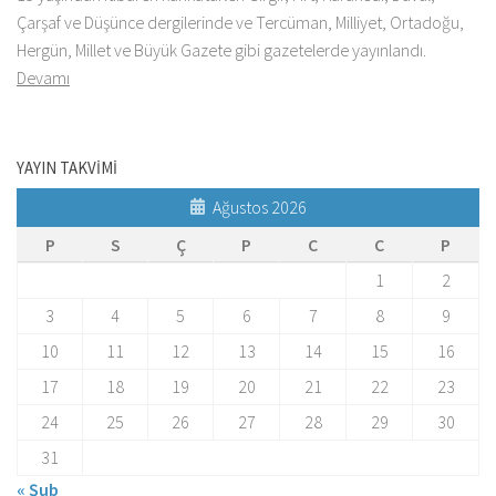
Çarşaf ve Düşünce dergilerinde ve Tercüman, Milliyet, Ortadoğu,
Hergün, Millet ve Büyük Gazete gibi gazetelerde yayınlandı.
Devamı
YAYIN TAKVİMİ
Ağustos 2026
P
S
Ç
P
C
C
P
1
2
3
4
5
6
7
8
9
10
11
12
13
14
15
16
17
18
19
20
21
22
23
24
25
26
27
28
29
30
31
« Şub