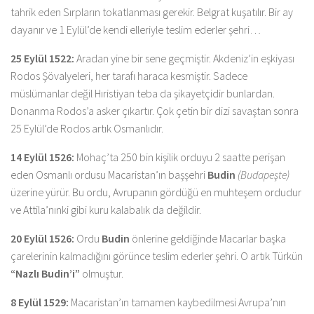
tahrik eden Sırpların tokatlanması gerekir. Belgrat kuşatılır. Bir ay
dayanır ve 1 Eylül’de kendi elleriyle teslim ederler şehri…
25 Eylül 1522:
Aradan yine bir sene geçmiştir. Akdeniz’in eşkiyası
Rodos Şövalyeleri, her tarafı haraca kesmiştir. Sadece
müslümanlar değil Hıristiyan teba da şikayetçidir bunlardan.
Donanma Rodos’a asker çıkartır. Çok çetin bir dizi savaştan sonra
25 Eylül’de Rodos artık Osmanlıdır.
14 Eylül 1526:
Mohaç’ta 250 bin kişilik orduyu 2 saatte perişan
eden Osmanlı ordusu Macaristan’ın başşehri
Budin
(Budapeşte)
üzerine yürür. Bu ordu, Avrupanın gördüğü en muhteşem ordudur
ve Attila’nınki gibi kuru kalabalık da değildir.
20 Eylül 1526:
Ordu
Budin
önlerine geldiğinde Macarlar başka
çarelerinin kalmadığını görünce teslim ederler şehri. O artık Türkün
“Nazlı Budin’i”
olmuştur.
8 Eylül 1529:
Macaristan’ın tamamen kaybedilmesi Avrupa’nın