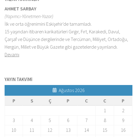
AHMET SARBAY
(Yapımcı-Yönetmen-Yazar)
İlk ve orta öğrenimini Eskişehir'de tamamladı.
15 yaşından itibaren karikatürleri Gırgır, Fırt, Karakedi, Davul,
Çarşaf ve Düşünce dergilerinde ve Tercüman, Milliyet, Ortadoğu,
Hergün, Millet ve Büyük Gazete gibi gazetelerde yayınlandı.
Devamı
YAYIN TAKVİMİ
Ağustos 2026
P
S
Ç
P
C
C
P
1
2
3
4
5
6
7
8
9
10
11
12
13
14
15
16