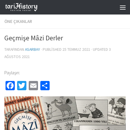
Skip to content
ÖNE ÇIKANLAR
Geçmişe Mâzi Derler
TARAFINDAN
ASARBAY
· PUBLISHED
25 TEMMUZ 2021
· UPDATED
3
AĞUSTOS 2021
Paylaşın:
Facebook
Twitter
Email
Share