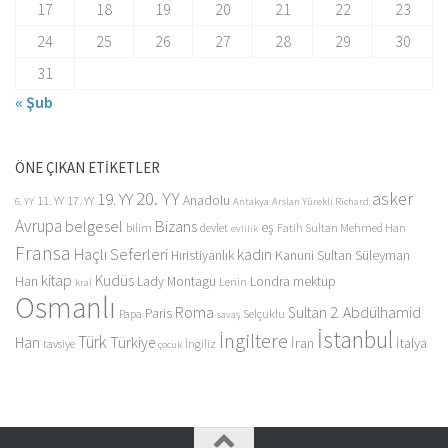
17
18
19
20
21
22
23
24
25
26
27
28
29
30
31
« Şub
ÖNE ÇIKAN ETİKETLER
20. YY
asker
19. YY
Anadolu
11. YY
17. YY
6. YY
Antakya
Arslan Yürekli Richard
Avrupa
belgesel
Bizans
eş
bilim
devlet
Fatih Sultan Mehmed Han
evlilik
Fransa
Haçlı Seferleri
kadın
Kanuni Sultan Süleyman
Hıristiyanlık
kitap
Kudüs
Han
Lady Montagu
Londra
mektup
Lenin
kral
Osmanlı
Roma
Sultan 2. Abdülhamid
Paris
Papa
Selçuklu
savaş
İstanbul
İngiltere
Türk
Han
Türkiye
İran
İtalya
tavsiye
İngiliz
çocuk