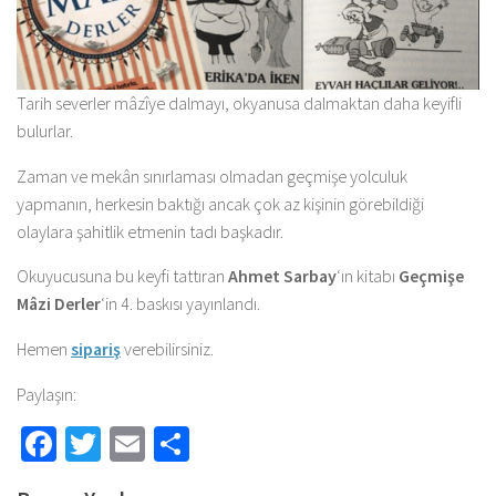
Tarih severler mâzîye dalmayı, okyanusa dalmaktan daha keyifli
bulurlar.
Zaman ve mekân sınırlaması olmadan geçmişe yolculuk
yapmanın, herkesin baktığı ancak çok az kişinin görebildiği
olaylara şahitlik etmenin tadı başkadır.
Okuyucusuna bu keyfi tattıran
Ahmet Sarbay
‘ın kitabı
Geçmişe
Mâzi Derler
‘in 4. baskısı yayınlandı.
Hemen
sipariş
verebilirsiniz.
Paylaşın:
Facebook
Twitter
Email
Share