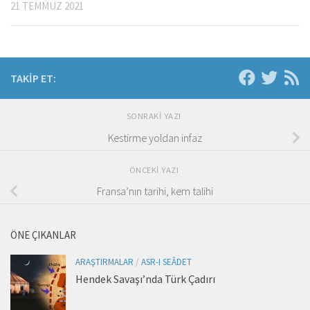
21 TEMMUZ 2021
TAKIP ET:
SONRAKI YAZI
Kestirme yoldan infaz
ÖNCEKI YAZI
Fransa’nın tarihi, kem talihi
ÖNE ÇIKANLAR
ARAŞTIRMALAR
/
ASR-I SEÂDET
Hendek Savaşı’nda Türk Çadırı