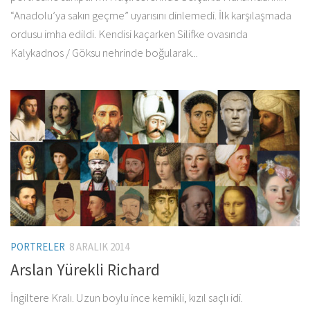
“Anadolu’ya sakın geçme” uyarısını dinlemedi. İlk karşılaşmada
ordusu imha edildi. Kendisi kaçarken Silifke ovasında
Kalykadnos / Göksu nehrinde boğularak...
PORTRELER
8 ARALIK 2014
Arslan Yürekli Richard
İngiltere Kralı. Uzun boylu ince kemikli, kızıl saçlı idi.