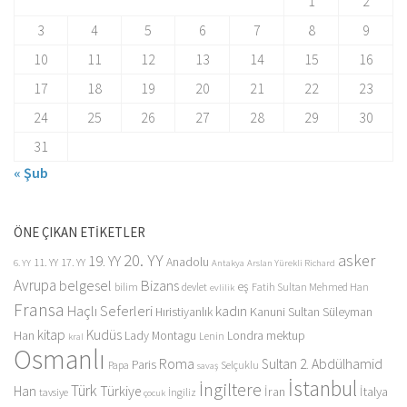
1
2
3
4
5
6
7
8
9
10
11
12
13
14
15
16
17
18
19
20
21
22
23
24
25
26
27
28
29
30
31
« Şub
ÖNE ÇIKAN ETİKETLER
20. YY
asker
19. YY
Anadolu
11. YY
17. YY
6. YY
Antakya
Arslan Yürekli Richard
Avrupa
belgesel
Bizans
eş
bilim
devlet
Fatih Sultan Mehmed Han
evlilik
Fransa
Haçlı Seferleri
kadın
Kanuni Sultan Süleyman
Hıristiyanlık
kitap
Kudüs
Han
Lady Montagu
Londra
mektup
Lenin
kral
Osmanlı
Roma
Sultan 2. Abdülhamid
Paris
Papa
Selçuklu
savaş
İstanbul
İngiltere
Türk
Han
Türkiye
İran
İtalya
tavsiye
İngiliz
çocuk