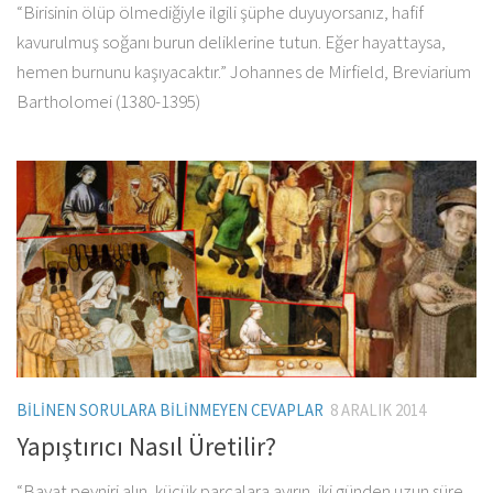
“Birisinin ölüp ölmediğiyle ilgili şüphe duyuyorsanız, hafif
kavurulmuş soğanı burun deliklerine tutun. Eğer hayattaysa,
hemen burnunu kaşıyacaktır.” Johannes de Mirfield, Breviarium
Bartholomei (1380-1395)
BILINEN SORULARA BILINMEYEN CEVAPLAR
8 ARALIK 2014
Yapıştırıcı Nasıl Üretilir?
“Bayat peyniri alın, küçük parçalara ayırın, iki günden uzun süre