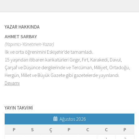
YAZAR HAKKINDA
AHMET SARBAY
(Yapımcı-Yönetmen-Yazar)
İlk ve orta öğrenimini Eskişehir'de tamamladı.
15 yaşından itibaren karikatürleri Gırgır, Fırt, Karakedi, Davul,
Çarşaf ve Düşünce dergilerinde ve Tercüman, Milliyet, Ortadoğu,
Hergün, Millet ve Büyük Gazete gibi gazetelerde yayınlandı.
Devamı
YAYIN TAKVİMİ
Ağustos 2026
P
S
Ç
P
C
C
P