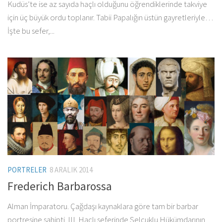
Kudüs’te ise az sayıda haçlı olduğunu öğrendiklerinde takviye
için üç büyük ordu toplanır. Tabii Papalığın üstün gayretleriyle…
İşte bu sefer,...
PORTRELER
8 ARALIK 2014
Frederich Barbarossa
Alman İmparatoru. Çağdaşı kaynaklara göre tam bir barbar
portresine sahipti. III. Haçlı seferinde Selçuklu Hükümdarının