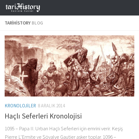
Skip to content
TARIHISTORY
BLOG
KRONOLOJILER
8 ARALIK 2014
Haçlı Seferleri Kronolojisi
1095 – Papa II. Urban Haçlı Seferleri için emrini verir. Keşiş
Pierre L’Ermite ve Şövalye Gautier asker toplar. 1096 –