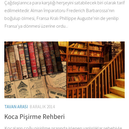
Çağdaşlarınca para karşılığı herşeyini satabilecek biri olarak tarif
edilmektedir. Alman İmparatoru Frederich Barbarossa‘nın
boğulup ölmesi, Fransa Kralı Phillippe Auguste‘nin de yenilip
Fransa’ya dönmesi üzerine ordu...
TAVAN ARASI
8 ARALIK 2014
Koca Pişirme Rehberi
Kocaların çoğu pişirilme sırasında işlenen yanlışlıklar sebebiyle