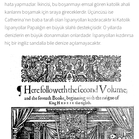
hata yapmazlar. İkincisi, bu boşanmayı emsal gören katolik ahali
karılarını boşamak için sıraya gireceklerdir. Üçüncüsü ise
Catherina’nın baba tarafı olan İspanyolları kızdıracaktır ki Katolik
İspanyollar Papalığın en büyük silahlı destekçisidir. O yıllarda
denizlerin en büyük donanmaları onlardadır. İspanyolları kızdırırsa
hiç bir ingiliz sandalla bile denize açılamayacaktır.