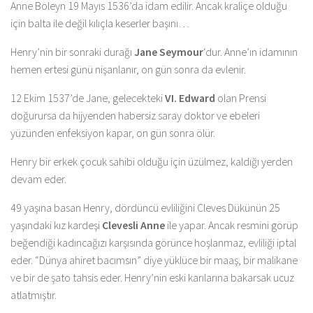
Anne Boleyn 19 Mayıs 1536’da idam edilir. Ancak kraliçe olduğu
için balta ile değil kılıçla keserler başını…
Henry’nin bir sonraki durağı
Jane Seymour
‘dur. Anne’ın idamının
hemen ertesi günü nişanlanır, on gün sonra da evlenir.
12 Ekim 1537’de Jane, gelecekteki
VI. Edward
olan Prensi
doğurursa da hijyenden habersiz saray doktor ve ebeleri
yüzünden enfeksiyon kapar, on gün sonra ölür.
Henry bir erkek çocuk sahibi olduğu için üzülmez, kaldığı yerden
devam eder.
49 yaşına basan Henry, dördüncü evliliğini Cleves Dükünün 25
yaşındaki kız kardeşi
Clevesli Anne
ile yapar. Ancak resmini görüp
beğendiği kadıncağızı karşısında görünce hoşlanmaz, evliliği iptal
eder. “Dünya ahiret bacımsın” diye yüklüce bir maaş, bir malikane
ve bir de şato tahsis eder. Henry’nin eski karılarına bakarsak ucuz
atlatmıştır.