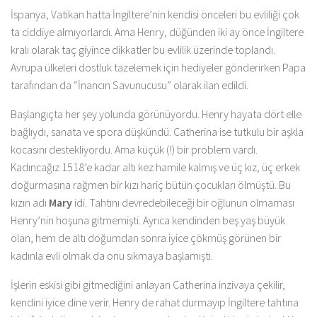
İspanya, Vatikan hatta İngiltere’nin kendisi önceleri bu evliliği çok
ta ciddiye almıyorlardı. Ama Henry, düğünden iki ay önce İngiltere
kralı olarak taç giyince dikkatler bu evlilik üzerinde toplandı.
Avrupa ülkeleri dostluk tazelemek için hediyeler gönderirken Papa
tarafından da “İnancın Savunucusu” olarak ilan edildi.
Başlangıçta her şey yolunda görünüyordu. Henry hayata dört elle
bağlıydı, sanata ve spora düşkündü. Catherina ise tutkulu bir aşkla
kocasını destekliyordu. Ama küçük (!) bir problem vardı.
Kadıncağız 1518’e kadar altı kez hamile kalmış ve üç kız, üç erkek
doğurmasına rağmen bir kızı hariç bütün çocukları ölmüştü. Bu
kızın adı
Mary
idi. Tahtını devredebileceği bir oğlunun olmaması
Henry’nin hoşuna gitmemişti. Ayrıca kendinden beş yaş büyük
olan, hem de altı doğumdan sonra iyice çökmüş görünen bir
kadınla evli olmak da onu sıkmaya başlamıştı.
İşlerin eskisi gibi gitmediğini anlayan Catherina inzivaya çekilir,
kendini iyice dine verir. Henry de rahat durmayıp İngiltere tahtına