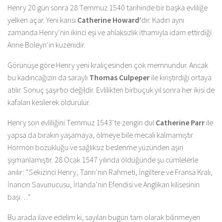
Henry 20 gün sonra 28 Temmuz 1540 tarihinde bir başka evliliğe
yelken açar. Yeni karısı
Catherine Howard’
dır. Kadın aynı
zamanda Henry’nin ikinci eşi ve ahlaksızlık ithamıyla idam ettirdiği
Anne Boleyn’in kuzenidir.
Görünüşe göre Henry yeni kraliçesinden çok memnundur. Ancak
bu kadıncağızın da saraylı
Thomas Culpeper
ile kırıştırdığı ortaya
atılır. Sonuç şaşırtıcı değildir. Evlilikten birbuçuk yıl sonra her ikisi de
kafaları kesilerek öldürülür.
Henry son evliliğini Temmuz 1543’te zengin dul
Catherine Parr
ile
yapsa da bırakın yaşamaya, ölmeye bile mecali kalmamıştır.
Hormon bozukluğu ve sağlıksız beslenme yüzünden aşırı
şişmanlamıştır. 28 Ocak 1547 yılında öldüğünde şu cümlelerle
anılır: “Sekizinci Henry, Tanrı’nın Rahmeti, İngiltere ve Fransa Kralı,
İnancın Savunucusu, İrlanda’nın Efendisi ve Anglikan kilisesinin
başı…”
Bu arada ilave edelim ki, sayıları bugün tam olarak bilinmeyen