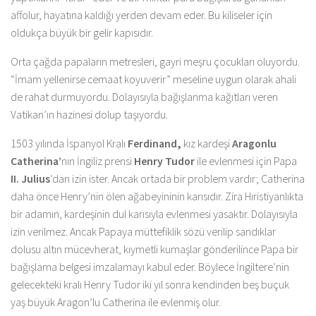
affolur, hayatına kaldığı yerden devam eder. Bu kiliseler için
oldukça büyük bir gelir kapısıdır.
Orta çağda papaların metresleri, gayri meşru çocukları oluyordu.
“İmam yellenirse cemaat koyuverir” meseline uygun olarak ahali
de rahat durmuyordu. Dolayısıyla bağışlanma kağıtları veren
Vatikan’ın hazinesi dolup taşıyordu.
1503 yılında İspanyol Kralı
Ferdinand,
kız kardeşi
Aragonlu
Catherina’
nın İngiliz prensi
Henry Tudor
ile evlenmesi için Papa
II. Julius
‘dan izin ister. Ancak ortada bir problem vardır; Catherina
daha önce Henry’nin ölen ağabeyininin karısıdır. Zira Hıristiyanlıkta
bir adamın, kardeşinin dul karısıyla evlenmesi yasaktır. Dolayısıyla
izin verilmez. Ancak Papaya müttefiklik sözü verilip sandıklar
dolusu altın mücevherat, kıymetli kumaşlar gönderilince Papa bir
bağışlama belgesi imzalamayı kabul eder. Böylece İngiltere’nin
gelecekteki kralı Henry Tudor iki yıl sonra kendinden beş buçuk
yaş büyük Aragon’lu Catherina ile evlenmiş olur.