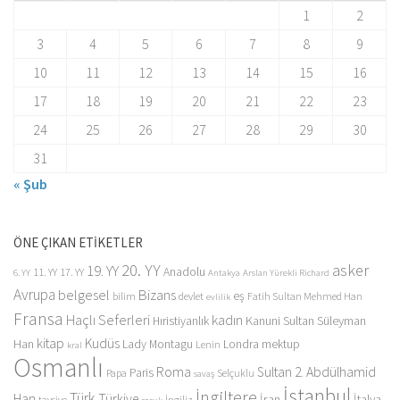
1
2
3
4
5
6
7
8
9
10
11
12
13
14
15
16
17
18
19
20
21
22
23
24
25
26
27
28
29
30
31
« Şub
ÖNE ÇIKAN ETİKETLER
20. YY
asker
19. YY
Anadolu
11. YY
17. YY
6. YY
Antakya
Arslan Yürekli Richard
Avrupa
belgesel
Bizans
eş
bilim
devlet
Fatih Sultan Mehmed Han
evlilik
Fransa
Haçlı Seferleri
kadın
Kanuni Sultan Süleyman
Hıristiyanlık
kitap
Kudüs
Han
Lady Montagu
Londra
mektup
Lenin
kral
Osmanlı
Roma
Sultan 2. Abdülhamid
Paris
Papa
Selçuklu
savaş
İstanbul
İngiltere
Türk
Han
Türkiye
İran
İtalya
tavsiye
İngiliz