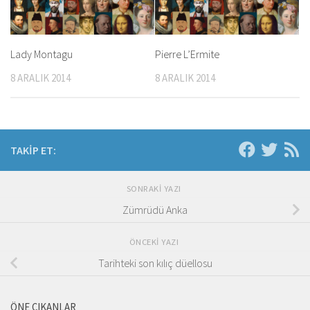
Lady Montagu
Pierre L’Ermite
8 ARALIK 2014
8 ARALIK 2014
TAKIP ET:
SONRAKI YAZI
Zümrüdü Anka
ÖNCEKI YAZI
Tarihteki son kılıç düellosu
ÖNE ÇIKANLAR