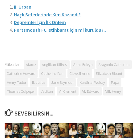
II. Urban
Haçlı Seferlerinde Kim Kazandı?
Depremler İçin İlk Önlem
Portsmouth FC istihbarat için mi kuruldu?..
Etikerler:
Afaroz
Anglikan Kilisesi
Anne Boleyn
Aragonlu Catherina
Catherine Howard
Catherine Parr
Clevesli Anne
Elizabeth Blount
Henry Tudor
II. Julius
Jane Seymour
Kardinal Wolsey
Papa
Thomas Culpeper
Vatikan
VI. Clement
VI. Edward
VIII. Henry
SEVEBILIRSIN...