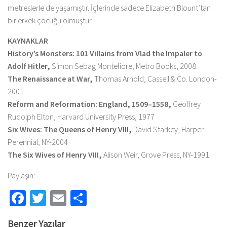
metreslerle de yaşamıştır. İçlerinde sadece Elizabeth Blount’tan
bir erkek çocuğu olmuştur.
KAYNAKLAR
History’s Monsters: 101 Villains from Vlad the Impaler to
Adolf Hitler,
Simon Sebag Montefiore, Metro Books, 2008
The Renaissance at War,
Thomas Arnold, Cassell & Co. London-
2001
Reform and Reformation: England, 1509–1558,
Geoffrey
Rudolph Elton, Harvard University Press, 1977
Six Wives: The Queens of Henry VIII,
David Starkey, Harper
Perennial, NY-2004
The Six Wives of Henry VIII,
Alison Weir, Grove Press, NY-1991
Paylaşın:
Facebook
Twitter
Email
Share
Benzer Yazılar