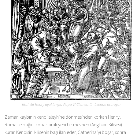
Kral VIII Henry ayaklarıyla Papa VI Clement’in üzerine oturuyor
Zaman kaybının kendi aleyhine dönmesinden korkan Henry,
Roma ile bağını kopartarak yeni bir mezhep (Anglikan Kilisesi)
kurar. Kendisini kilisenin başı ilan eder, Catherina’yı boşar, sonra