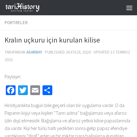
Skip to content
PORTRELER
Kralın uçkuru için kurulan kilise
TARAFINDAN
ASARBAY
· PUBLISHED
26 EYLÜL 2020
· UPDATED
13 TEMMUZ
2021
Paylaşın:
Facebook
Twitter
Email
Share
Hıristiyanlıkta bugün bile geçerli olan bir uygulama vardır. O da
Papanın kişiyi veya kişileri “Tanrı adına” bağışlaması veya afaroz
(din dışı) etmesidir. Bağışlama ve afaroz yetkisi kilise papazlarında
da vardır. Kişi her türlü haltı yedikten sonra gelip papaz efendiye
yaptıklarını “itiraf” eder ve bir miktar para bağışlarsa günahları