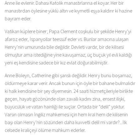
Anne ile evlenir. Dahası Katolik manastırlarına el koyar. Her bir
manastırdan öylesine yüklü altın ve kıymetli eşya kaldırır ki hazine
bayram eder.
Vatikan küplere biner; Papa Clement coşkulu bir şekilde Henry’yi
afaroz eder, İspanyollar teessüf eder vs. Bunlar amacına ulaşan
Henry’nin umurunda bile değildir. Devleti vardır, bir de kilisesi
olmuştur ama istediğine yine kavuşamaz; üç buçuk yıl evli kaldığı
yeni eş kendisine sadece bir kız evlat doğurabilmiştir.
Anne Boleyn, Catherine gibi şanslı değildir. Henry bunu boşamaz,
öldürmeye karar verir. Ancak bunun için öyle bir bahane bulmalıdır
ki halk kendisine bir şey diyemesin. 24 saati hizmetçileriyle birlikte
geçen, hayatı gözönünde olan zavallı kadını zina, ensest ilişki,
büyücülük ve vatan hainliği ile suçlar. Ortada bir “delil” yoktur.
Varsın olmasın İngiliz mahkemesi için hem kral hem de kilisenin
başı olan Henry’nin sözünden daha kuvvetli delil mi vardır?.. İlk
celsede kraliçeyi ölüme mahkum ederler.