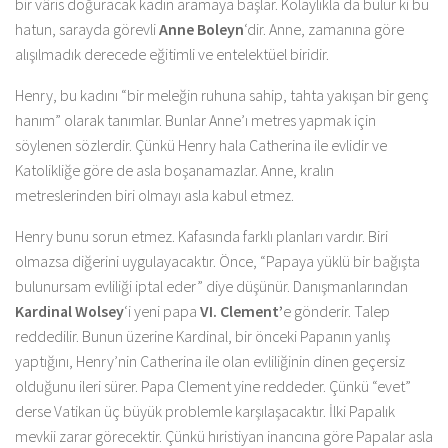
bir vâris doğuracak kadın aramaya başlar. Kolaylıkla da bulur ki bu
hatun, sarayda görevli
Anne Boleyn
‘dir. Anne, zamanına göre
alışılmadık derecede eğitimli ve entelektüel biridir.
Henry, bu kadını “bir meleğin ruhuna sahip, tahta yakışan bir genç
hanım” olarak tanımlar. Bunlar Anne’ı metres yapmak için
söylenen sözlerdir. Çünkü Henry hala Catherina ile evlidir ve
Katolikliğe göre de asla boşanamazlar. Anne, kralın
metreslerinden biri olmayı asla kabul etmez.
Henry bunu sorun etmez. Kafasında farklı planları vardır. Biri
olmazsa diğerini uygulayacaktır. Önce, “Papaya yüklü bir bağışta
bulunursam evliliği iptal eder” diye düşünür. Danışmanlarından
Kardinal Wolsey
‘i yeni papa
VI. Clement’
e gönderir. Talep
reddedilir. Bunun üzerine Kardinal, bir önceki Papanın yanlış
yaptığını, Henry’nin Catherina ile olan evliliğinin dinen geçersiz
olduğunu ileri sürer. Papa Clement yine reddeder. Çünkü “evet”
derse Vatikan üç büyük problemle karşılaşacaktır. İlki Papalık
mevkii zarar görecektir. Çünkü hıristiyan inancına göre Papalar asla