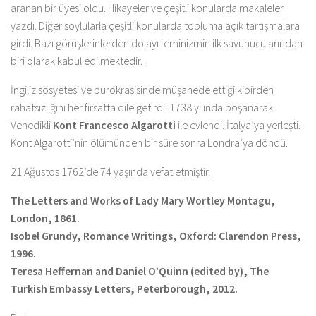
aranan bir üyesi oldu. Hikayeler ve çeşitli konularda makaleler
yazdı. Diğer soylularla çeşitli konularda topluma açık tartışmalara
girdi. Bazı görüşlerinlerden dolayı feminizmin ilk savunucularından
biri olarak kabul edilmektedir.
İngiliz sosyetesi ve bürokrasisinde müşahede ettiği kibirden
rahatsızlığını her fırsatta dile getirdi. 1738 yılında boşanarak
Venedikli
Kont Francesco Algarotti
ile evlendi. İtalya’ya yerleşti.
Kont Algarotti’nin ölümünden bir süre sonra Londra’ya döndü.
21 Ağustos 1762’de 74 yaşında vefat etmiştir.
The Letters and Works of Lady Mary Wortley Montagu,
London, 1861.
Isobel Grundy, Romance Writings, Oxford: Clarendon Press,
1996.
Teresa Heffernan and Daniel O’Quinn (edited by), The
Turkish Embassy Letters, Peterborough, 2012.