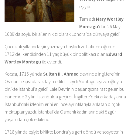
eşiydi.
Tam adı
Mary Wortley
Montagu
‘dur. 26 Mayıs
1689’da soylu bir ailenin kızı olarak Londra’da dünyaya geldi.
Çocukluk yıllarında şiir yazmaya başladı ve Latince öğrendi.
1712’de, kendisinden 11 yaş büyük bir politikacı olan
Edward
Wortley Montagu
ile evlendi.
Kocası, 1716 yılında
Sultan III. Ahmed
devrinde İngiltere’nin
Osmanlı elçisi olarak tayin edildi. Leydi Montagu eşi ve oğluyla
birlikte İstanbul’a geldi. Lale Devrinin başlangıcına rast gelen bu
dönemde 2 yılını İstanbulda geçirdi. İngiltere’deki arkadaşlarına
İstanbul’daki izlenimlerini en ince ayrıntılarıyla anlatan birçok
mektuplar yazdı. İstanbul’da Osmanlı kadınlarındaki özgür
yaşamdan çok etkilendi.
1718 yılında eşiyle birlikte Londra’ya geri döndü ve sosyetenin