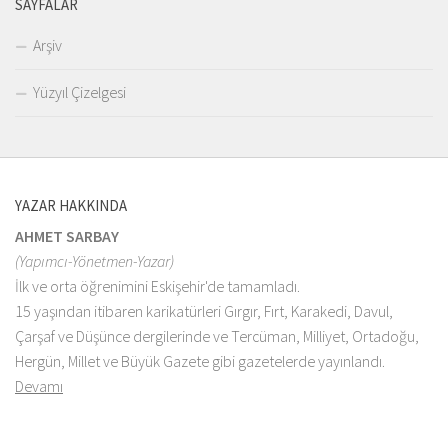
SAYFALAR
Arşiv
Yüzyıl Çizelgesi
YAZAR HAKKINDA
AHMET SARBAY
(Yapımcı-Yönetmen-Yazar)
İlk ve orta öğrenimini Eskişehir'de tamamladı.
15 yaşından itibaren karikatürleri Gırgır, Fırt, Karakedi, Davul,
Çarşaf ve Düşünce dergilerinde ve Tercüman, Milliyet, Ortadoğu,
Hergün, Millet ve Büyük Gazete gibi gazetelerde yayınlandı.
Devamı