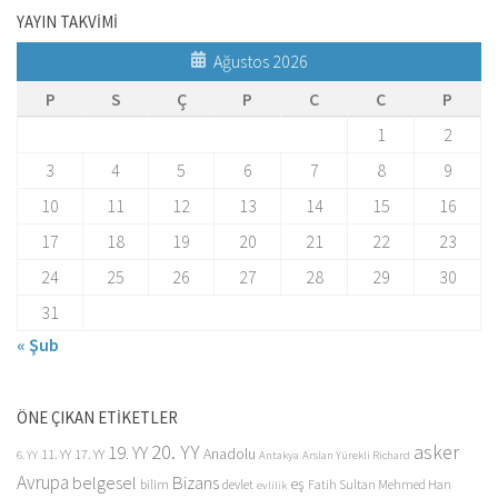
YAYIN TAKVİMİ
Ağustos 2026
P
S
Ç
P
C
C
P
1
2
3
4
5
6
7
8
9
10
11
12
13
14
15
16
17
18
19
20
21
22
23
24
25
26
27
28
29
30
31
« Şub
ÖNE ÇIKAN ETİKETLER
20. YY
asker
19. YY
Anadolu
11. YY
17. YY
6. YY
Antakya
Arslan Yürekli Richard
Avrupa
belgesel
Bizans
eş
bilim
devlet
Fatih Sultan Mehmed Han
evlilik