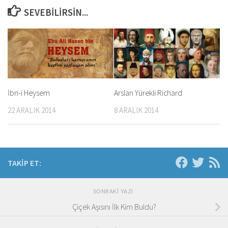
SEVEBILIRSIN...
İbn-i Heysem
Arslan Yürekli Richard
22 ARALIK 2014
8 ARALIK 2014
TAKIP ET:
SONRAKI YAZI
Çiçek Aşısını İlk Kim Buldu?