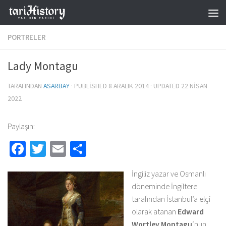
Skip to content
PORTRELER
Lady Montagu
TARAFINDAN
ASARBAY
· PUBLISHED
8 ARALIK 2014
· UPDATED
22 NISAN
2022
Paylaşın:
Facebook
Twitter
Email
Share
İngiliz yazar ve Osmanlı
döneminde İngiltere
tarafından İstanbul’a elçi
olarak atanan
Edward
Wortley Montagu
‘nun