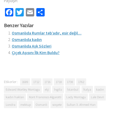
Paylaşın:
Facebook
Twitter
Email
Share
Benzer Yazılar
Osmanlıda Rumlar teb’adır, esir değil…
Osmanlıda kadın
Osmanlıda Aşk Sözleri
Çiçek Aşısını İlk Kim Buldu?
Etikerler:
1689
1712
1716
1718
1738
1762
Edward Wortley Montagu
elçi
İngiliz
İstanbul
İtalya
kadın
kadın hakları
Kont Francesco Algarotti
Lady Montagu
Lale Devri
Londra
mektup
Osmanlı
sosyete
Sultan 3. Ahmed Han