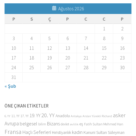
Ağustos 2026
P
S
Ç
P
C
C
P
1
2
3
4
5
6
7
8
9
10
11
12
13
14
15
16
17
18
19
20
21
22
23
24
25
26
27
28
29
30
31
« Şub
ÖNE ÇIKAN ETİKETLER
20. YY
asker
19. YY
Anadolu
11. YY
17. YY
6. YY
Antakya
Arslan Yürekli Richard
Avrupa
belgesel
Bizans
eş
bilim
devlet
Fatih Sultan Mehmed Han
evlilik
Fransa
Haçlı Seferleri
kadın
Kanuni Sultan Süleyman
Hıristiyanlık