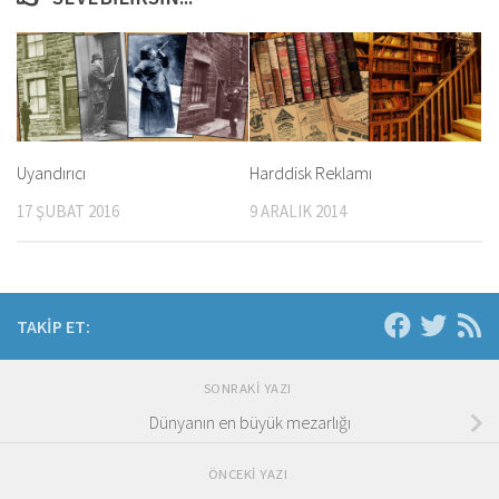
Uyandırıcı
Harddisk Reklamı
17 ŞUBAT 2016
9 ARALIK 2014
TAKIP ET:
SONRAKI YAZI
Dünyanın en büyük mezarlığı
ÖNCEKI YAZI