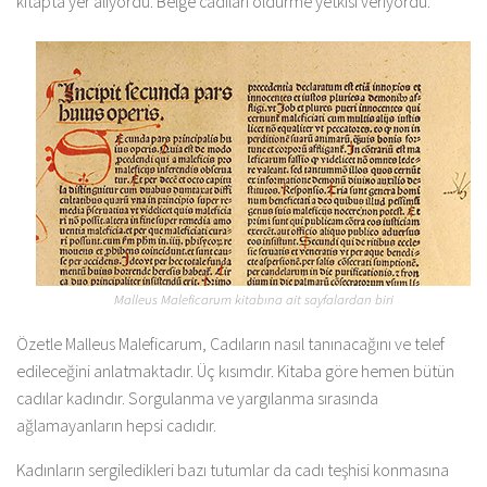
kitapta yer alıyordu. Belge cadıları öldürme yetkisi veriyordu.
Malleus Maleficarum kitabına ait sayfalardan biri
Özetle Malleus Maleficarum, Cadıların nasıl tanınacağını ve telef
edileceğini anlatmaktadır. Üç kısımdır. Kitaba göre hemen bütün
cadılar kadındır. Sorgulanma ve yargılanma sırasında
ağlamayanların hepsi cadıdır.
Kadınların sergiledikleri bazı tutumlar da cadı teşhisi konmasına