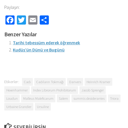
Paylaşın:
Facebook
Twitter
Email
Share
Benzer Yazılar
Tarihi tebessüm ederek öğrenmek
Kudüs’ün Dünü ve Bugünü
Etikerler:
Cadı
Cadıların Tokmağı
Danvers
Heinrich Kramer
Hexenhammer
Index Librorum Prohibitorum
Jacob Sprenger
Loudun
Malleus Maleficarum
Salem
summis desiderantes
Triora
Urbaine Grandier
Ursuline
SEVEBILIRSIN...