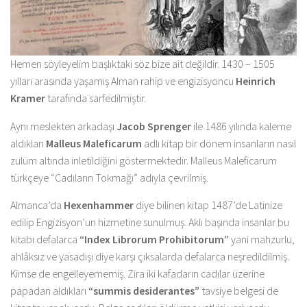
Hemen söyleyelim başlıktaki söz bize ait değildir. 1430 – 1505
yılları arasında yaşamış Alman rahip ve engizisyoncu
Heinrich
Kramer
tarafında sarfedilmiştir.
Aynı meslekten arkadaşı
Jacob Sprenger
ile 1486 yılında kaleme
aldıkları
Malleus Maleficarum
adlı kitap bir dönem insanların nasıl
zulüm altında inletildiğini göstermektedir. Malleus Maleficarum
türkçeye “Cadıların Tokmağı” adıyla çevrilmiş.
Almanca’da
Hexenhammer
diye bilinen kitap 1487’de Latinize
edilip Engizisyon’un hizmetine sunulmuş. Aklı başında insanlar bu
kitabı defalarca
“Index Librorum Prohibitorum”
yani mahzurlu,
ahlâksız ve yasadışı diye karşı çıksalarda defalarca neşredildilmiş.
Kimse de engelleyememiş. Zira iki kafadarın cadılar üzerine
papadan aldıkları
“summis desiderantes”
tavsiye belgesi de