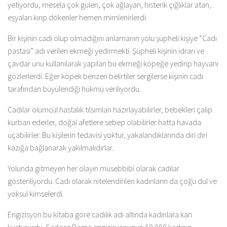
yetiyordu, mesela çok gülen, çok ağlayan, histerik çığlıklar atan,
eşyaları kırıp dökenler hemen mimlenirlerdi.
Bir kişinin cadı olup olmadığını anlamanın yolu şüpheli kişiye “Cadı
pastası” adı verilen ekmeği yedirmekti. Şüpheli kişinin idrarı ve
çavdar unu kullanılarak yapılan bu ekmeği köpeğe yedirip hayvanı
gözlerlerdi. Eğer köpek benzeri belirtiler sergilerse kişinin cadı
tarafından büyülendiği hükmü veriliyordu.
Cadılar ölümcül hastalık tılsımları hazırlayabilirler, bebekleri çalıp
kurban ederler, doğal afetlere sebep olabilirler hatta havada
uçabilirler. Bu kişilerin tedavisi yoktur, yakalandıklarında diri diri
kazığa bağlanarak yakılmalıdırlar.
Yolunda gitmeyen her olayın müsebbibi olarak cadılar
gösteriliyordu. Cadı olarak nitelendirilen kadınların da çoğu dul ve
yoksul kimselerdi.
Engizisyon bu kitaba göre cadılık adı altında kadınlara kan
kustururdu. Sadece Roma engizisyonunun 60.000 kadının