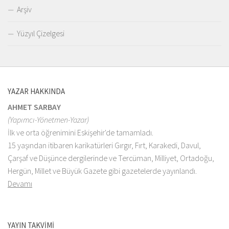
Arşiv
Yüzyıl Çizelgesi
YAZAR HAKKINDA
AHMET SARBAY
(Yapımcı-Yönetmen-Yazar)
İlk ve orta öğrenimini Eskişehir'de tamamladı.
15 yaşından itibaren karikatürleri Gırgır, Fırt, Karakedi, Davul,
Çarşaf ve Düşünce dergilerinde ve Tercüman, Milliyet, Ortadoğu,
Hergün, Millet ve Büyük Gazete gibi gazetelerde yayınlandı.
Devamı
YAYIN TAKVİMİ