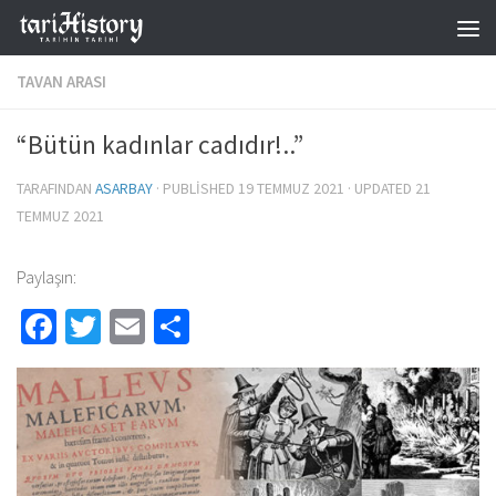
Skip to content
TAVAN ARASI
“Bütün kadınlar cadıdır!..”
TARAFINDAN
ASARBAY
· PUBLISHED
19 TEMMUZ 2021
· UPDATED
21
TEMMUZ 2021
Paylaşın:
Facebook
Twitter
Email
Share