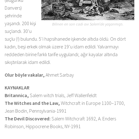
(Bugünkü
Danvers)
şehrinde
yaşandı. 200 kişi
Bilinen en son cadı avı Salem’de yaşanmıştı.
suçlandı. 30’u
suçlu (!) bulundu. 5’i hapsihanede işkende altıda öldü. On dört
kadın, beşi erkek olmak üzere 19’u idam edildi. Yalvarmayı
reddeden birine farklı tarife uygulandı; ağır kayalar altında
sıkıştırılarak idam edildi.
Olur böyle vakalar,
Ahmet Sarbay
KAYNAKLAR
Britannica,
Salem witch trials, Jeff Wallenfeldt
The Witches and the Law,
Witchcraft in Europe 1100–1700,
Jean Bodin, Pennsylvania-1991
The Devil Discovered:
Salem Witchcraft 1692, A. Enders
Robinson, Hippocrene Books, NY-1991