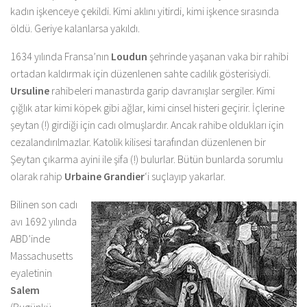
kadın işkenceye çekildi. Kimi aklını yitirdi, kimi işkence sırasında
öldü. Geriye kalanlarsa yakıldı.
1634 yılında Fransa’nın
Loudun
şehrinde yaşanan vaka bir rahibi
ortadan kaldırmak için düzenlenen sahte cadılık gösterisiydi.
Ursuline
rahibeleri manastırda garip davranışlar sergiler. Kimi
çığlık atar kimi köpek gibi ağlar, kimi cinsel histeri geçirir. İçlerine
şeytan (!) girdiği için cadı olmuşlardır. Ancak rahibe oldukları için
cezalandırılmazlar. Katolik kilisesi tarafından düzenlenen bir
Şeytan çıkarma ayini ile şifa (!) bulurlar. Bütün bunlarda sorumlu
olarak rahip
Urbaine Grandier
‘i suçlayıp yakarlar.
Bilinen son cadı
avı 1692 yılında
ABD’inde
Massachusetts
eyaletinin
Salem