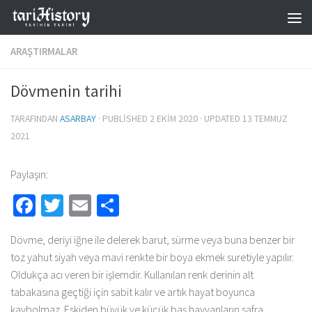
Skip to content
ARAŞTIRMALAR
Dövmenin tarihi
TARAFINDAN
ASARBAY
· PUBLISHED
2 EKIM 2020
· UPDATED
13 TEMMUZ
2021
Paylaşın:
Facebook
Twitter
Email
Share
Dövme, deriyi iğne ile delerek barut, sürme veya buna benzer bir
toz yahut siyah veya mavi renkte bir boya ekmek suretiyle yapılır.
Oldukça acı veren bir işlemdir. Kullanılan renk derinin alt
tabakasına geçtiği için sabit kalır ve artık hayat boyunca
kaybolmaz. Eskiden büyük ve küçük baş hayvanların safra