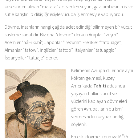
kesesinden alınan “marara” adı verilen suyun, gaz lambasının isi ve
sütle karıştırılıp dikiş iğnesiyle vücuda işlenmesiyle yapılıyordu.
Dövme, insanların hangi çağda adet edindiği bilinmeyen bir vücut
süsleme sanatıdır. Biz ona “dövme” derken Araplar “veşm”,
Acemler “hâl-i kübî”, Japonlar “irezumi”, Frenkler “tatouage”,
Almanlar “tatow”, İngilizler “tattoo”, İtalyanlar “tatuaggio”
İspanyollar “tatuaje” derler.
Kelimenin Avrupa dillerinde aynı
kökten gelmesi, Kuzey
Amerikada
Tahiti
adasında
yaşayan halkın vücut ve
yüzlerini kaplayan dövmeleri
gören Avrupalıların bu ismi
vermesinden kaynaklandığı
söylenir.
En eski dövmeli mumya MÖ 5