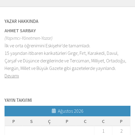
YAZAR HAKKINDA
AHMET SARBAY
(Yapımcı-Yönetmen-Yazar)
İlk ve orta öğrenimini Eskişehir'de tamamladı.
15 yaşından itibaren karikatürleri Gırgır, Fırt, Karakedi, Davul,
Çarşaf ve Düşünce dergilerinde ve Tercüman, Milliyet, Ortadoğu,
Hergün, Millet ve Büyük Gazete gibi gazetelerde yayınlandı.
Devamı
YAYIN TAKVİMİ
Ağustos 2026
P
S
Ç
P
C
C
P
1
2