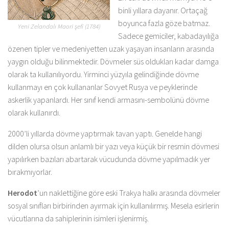
binli yıllara dayanır. Ortaçağ
boyunca fazla göze batmaz.
Yeni Zelandalı Maori şefi (1784)
Sadece gemiciler, kabadayılığa
özenen tipler ve medeniyetten uzak yaşayan insanların arasında
yaygın olduğu bilinmektedir. Dövmeler süs oldukları kadar damga
olarak ta kullanılıyordu. Yirminci yüzyıla gelindiğinde dövme
kullanmayı en çok kullananlar Sovyet Rusya ve peyklerinde
askerlik yapanlardı. Her sınıf kendi armasını-sembolünü dövme
olarak kullanırdı.
2000’li yıllarda dövme yaptırmak tavan yaptı. Genelde hangi
dilden olursa olsun anlamlı bir yazı veya küçük bir resmin dövmesi
yapılırken bazıları abartarak vücudunda dövme yapılmadık yer
bırakmıyorlar.
Herodot
’un naklettiğine göre eski Trakya halkı arasında dövmeler
sosyal sınıfları birbirinden ayırmak için kullanılırmış. Mesela esirlerin
vücutlarına da sahiplerinin isimleri işlenirmiş.