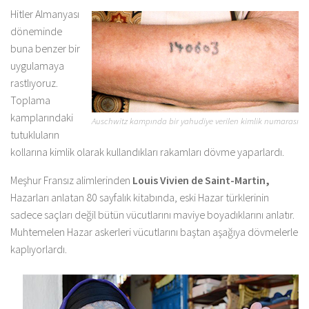
Hitler Almanyası
döneminde
buna benzer bir
uygulamaya
rastlıyoruz.
Toplama
kamplarındaki
Auschwitz kampında bir yahudiye verilen kimlik numarası
tutukluların
kollarına kimlik olarak kullandıkları rakamları dövme yaparlardı.
Meşhur Fransız alimlerinden
Louis Vivien de Saint-Martin,
Hazarları anlatan 80 sayfalık kitabında, eski Hazar türklerinin
sadece saçları değil bütün vücutlarını maviye boyadıklarını anlatır.
Muhtemelen Hazar askerleri vücutlarını baştan aşağıya dövmelerle
kaplıyorlardı.