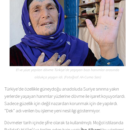
El ve yüze yapılan dövme Türkiye’de yaşayan bazı hanımlar arasında
oldukça yaygın idi. (Fotoğraf: AA-Cuma Sarı)
Türkiye’de özellikle güneydoğu anadoluda Suriye sınırına yakın
yerlerde yaşayan hanımlar yüzlerine dövme ile işaret koyuyorlardı.
Sadece güzellik için değil nazardan korunmak için de yapılırdı.
“Dek” adı verilen bu işleme yeni nesil ilgi göstermiyor.
Dövmeler tarih içinde şifre olarak ta kullanılmıştı. Moğol istilasında
Bağdat’ı Hülâgû’ya teslim eden hain vezir
İbn Alkami
bu yöntemi