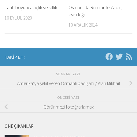
Tarih boyunca açlık ve kıtlık
Osmanlıda Rumlar teb’adır,
esir değil…
16 EYLÜL 2020
10 ARALIK 2014
TAKIP ET:
SONRAKI YAZI
Amerika’ya şekil veren Osmanlı padişahı / Alan Mikhail
ÖNCEKI YAZI
Görünmezi fotoğraflamak
ÖNE ÇIKANLAR