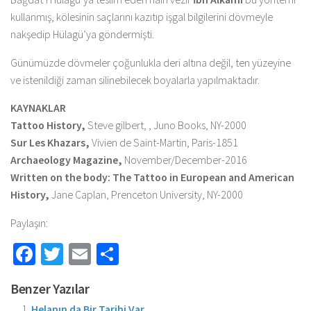
kullanmış, kölesinin saçlarını kazıtıp işgal bilgilerini dövmeyle
nakşedip Hülagü’ya göndermişti.
Günümüzde dövmeler çoğunlukla deri altına değil, ten yüzeyine
ve istenildiği zaman silinebilecek boyalarla yapılmaktadır.
KAYNAKLAR
Tattoo History,
Steve gilbert, , Juno Books, NY-2000
Sur Les Khazars,
Vivien de Saint-Martin, Paris-1851
Archaeology Magazine,
November/December-2016
Written on the body: The Tattoo in European and American
History,
Jane Caplan, Prenceton University, NY-2000
Paylaşın:
Facebook
Twitter
Email
Share
Benzer Yazılar
Helanın da Bir Tarihi Var