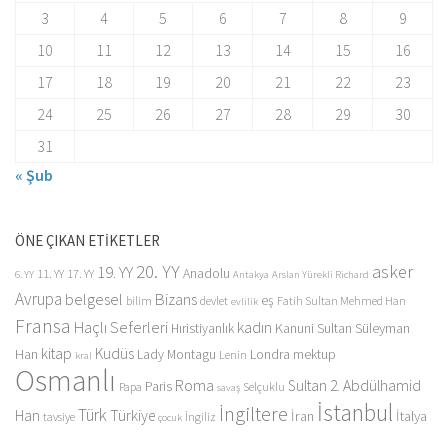
3
4
5
6
7
8
9
10
11
12
13
14
15
16
17
18
19
20
21
22
23
24
25
26
27
28
29
30
31
« Şub
ÖNE ÇIKAN ETİKETLER
20. YY
asker
19. YY
Anadolu
11. YY
17. YY
6. YY
Antakya
Arslan Yürekli Richard
Avrupa
belgesel
Bizans
eş
bilim
devlet
Fatih Sultan Mehmed Han
evlilik
Fransa
Haçlı Seferleri
kadın
Kanuni Sultan Süleyman
Hıristiyanlık
kitap
Kudüs
Han
Lady Montagu
Londra
mektup
Lenin
kral
Osmanlı
Roma
Sultan 2. Abdülhamid
Paris
Papa
Selçuklu
savaş
İstanbul
İngiltere
Türk
Han
Türkiye
İran
İtalya
tavsiye
İngiliz
çocuk