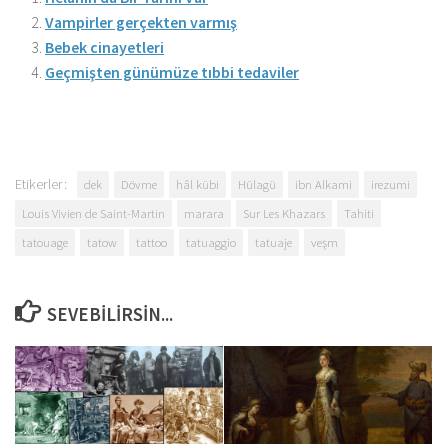
Vampirler gerçekten varmış
Bebek cinayetleri
Geçmişten günümüze tıbbi tedaviler
Etikerler:
dek
Dövme
hâl kübi
Hülagü
ibn Alkami
irezumi
Louis Vivien de Saint-Martin
marara
Sur Les Khazars
Tahiti
tatouage
tatow
tattoo
tatuaggio
tatuaje
veşm
SEVEBILIRSIN...