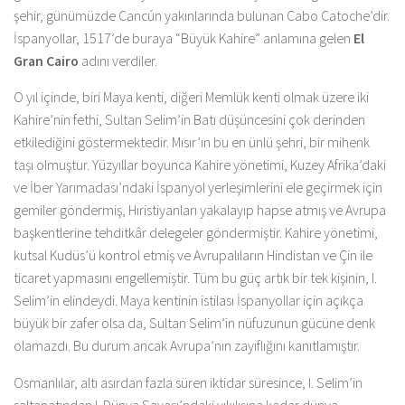
şehir, günümüzde Cancún yakınlarında bulunan Cabo Catoche’dir.
İspanyollar, 1517’de buraya “Büyük Kahire” anlamına gelen
El
Gran Cairo
adını verdiler.
O yıl içinde, biri Maya kenti, diğeri Memlük kenti olmak üzere iki
Kahire’nin fethi, Sultan Selim’in Batı düşüncesini çok derinden
etkilediğini göstermektedir. Mısır’ın bu en ünlü şehri, bir mihenk
taşı olmuştur. Yüzyıllar boyunca Kahire yönetimi, Kuzey Afrika’daki
ve İber Yarımadası’ndaki İspanyol yerleşimlerini ele geçirmek için
gemiler göndermiş, Hıristiyanları yakalayıp hapse atmış ve Avrupa
başkentlerine tehditkâr delegeler göndermiştir. Kahire yönetimi,
kutsal Kudüs’ü kontrol etmiş ve Avrupalıların Hindistan ve Çin ile
ticaret yapmasını engellemiştir. Tüm bu güç artık bir tek kişinin, I.
Selim’in elindeydi. Maya kentinin istilası İspanyollar için açıkça
büyük bir zafer olsa da, Sultan Selim’in nüfuzunun gücüne denk
olamazdı. Bu durum ancak Avrupa’nın zayıflığını kanıtlamıştır.
Osmanlılar, altı asırdan fazla süren iktidar süresince, I. Selim’in