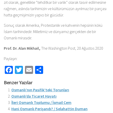
zıt olarak, genellikle “tehditkar bir varlık” olarak tasvir edilmesine
rağmen, aslında tarihimizin ve kültürümüzün ayrılmaz bir parçası
hatta geçmişimizin yapıcı bir gücüdür.
Sonuç olarak Amerika, Protestanlık ve kahvenin hepsinin kökü
İslam tarihindedir. Milletimiz ve dünyamız gerçekten de bir
Osmanlı mirasıdır.
Prof. Dr. Alan Mikhail,
The Washington Post, 20 Ağustos 2020
Paylaşın:
Facebook
Twitter
Email
Share
Benzer Yazılar
Osmanlı’nın Pasifik’teki Torunları
Osmanlı’da Ticaret Hayatı
İleri Osmanlı Toplumu / İsmail Cem
Hani Osmanlı Perişandı? / Selahattin Duman