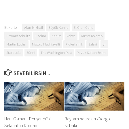
Etikerler:
Alan Mikhail
Büyük Kahire
El Gran Cairo
Howard Schultz
I. Selim
Kahire
kahve
Kristof Kolomb
Martin Luther
Niccolo Machiavelli
Protestanlık
Safevi
Şii
Starbucks
Sünni
The Washington Post
Yavuz Sultan Selim
SEVEBILIRSIN...
Hani Osmanlı Perişandı? /
Bayram hatıraları / Yorgo
Selahattin Duman
Kırbaki