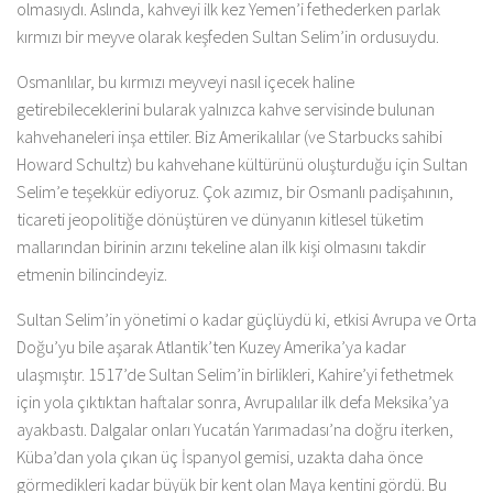
olmasıydı. Aslında, kahveyi ilk kez Yemen’i fethederken parlak
kırmızı bir meyve olarak keşfeden Sultan Selim’in ordusuydu.
Osmanlılar, bu kırmızı meyveyi nasıl içecek haline
getirebileceklerini bularak yalnızca kahve servisinde bulunan
kahvehaneleri inşa ettiler. Biz Amerikalılar (ve Starbucks sahibi
Howard Schultz) bu kahvehane kültürünü oluşturduğu için Sultan
Selim’e teşekkür ediyoruz. Çok azımız, bir Osmanlı padişahının,
ticareti jeopolitiğe dönüştüren ve dünyanın kitlesel tüketim
mallarından birinin arzını tekeline alan ilk kişi olmasını takdir
etmenin bilincindeyiz.
Sultan Selim’in yönetimi o kadar güçlüydü ki, etkisi Avrupa ve Orta
Doğu’yu bile aşarak Atlantik’ten Kuzey Amerika’ya kadar
ulaşmıştır. 1517’de Sultan Selim’in birlikleri, Kahire’yi fethetmek
için yola çıktıktan haftalar sonra, Avrupalılar ilk defa Meksika’ya
ayakbastı. Dalgalar onları Yucatán Yarımadası’na doğru iterken,
Küba’dan yola çıkan üç İspanyol gemisi, uzakta daha önce
görmedikleri kadar büyük bir kent olan Maya kentini gördü. Bu