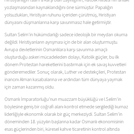
yozlaşmasından kaynaklandığını öne sürmüştür. Papalığın
yolsuzlukları, Hıristiyan ruhunu içeriden çürütmüş, Hıristiyan
dünyasını düşmanlarına karşı savunmasız hale getirmiştir.
Sultan Selim’in hükümdarlığı sadece ideolojik bir meydan okuma
değildi. Hıristiyanların ayrışması için de bir alan oluşturmuştu.
Avrupa devletlerinin Osmanlılara karşı savunma amaçlı
oluşturduğu askeri mücadeleden dolayı, Katolik güçler, bu ilk
dönem Protestan hareketlerini bastırmak için ek savaş kuvvetleri
gönderemediler. Sonuç olarak, Luther ve destekçileri, Protestan
inancını Alman kasabalarına ve ardından tüm dünyaya yaymak
için zaman kazanmış oldu.
Osmanlı İmparatorluğu’nun muazzam büyüklüğü ve I.Selim’in
böylesine geniş bir coğrafi alanı kontrol etmede sergilediği kurnaz
liderliğiyle ekonomik olarak bir güç merkeziydi. Sultan Selim’in
döneminden 18. yüzyılın başlarına kadar Osmanlı ekonomisinin
esas güçlerinden biri, küresel kahve ticaretinin kontrol altında