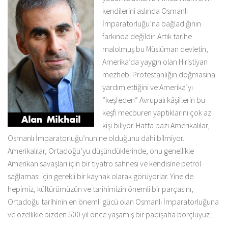
kendilerini aslında Osmanlı
İmparatorluğu’na bağladığının
farkında değildir. Artık tarihe
malolmuş bu Müslüman devletin,
Amerika’da yaygın olan Hıristiyan
mezhebi Protestanlığın doğmasına
yardım ettiğini ve Amerika’yı
“keşfeden” Avrupalı kâşiflerin bu
keşfi mecburen yaptıklarını çok az
kişi biliyor. Hatta bazı Amerikalılar,
Osmanlı İmparatorluğu’nun ne olduğunu dahi bilmiyor.
Amerikalılar, Ortadoğu’yu düşündüklerinde, onu genellikle
Amerikan savaşları için bir tiyatro sahnesi ve kendisine petrol
sağlaması için gerekli bir kaynak olarak görüyorlar. Yine de
hepimiz, kültürümüzün ve tarihimizin önemli bir parçasını,
Ortadoğu tarihinin en önemli gücü olan Osmanlı İmparatorluğuna
ve özellikle bizden 500 yıl önce yaşamış bir padişaha borçluyuz.