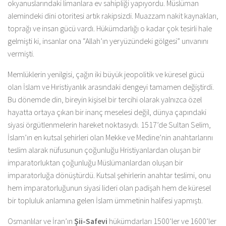
okyanuslarındaki limanlara ev sahipliği yapıyordu. Müslüman
alemindeki dini otoritesi artık rakipsizdi. Muazzam nakit kaynakları,
toprağı ve insan gücü vardı. Hükümdarlığı o kadar çok tesirli hale
gelmişti ki, insanlar ona “Allah’ın yeryüzündeki gölgesi” unvanını
vermişti.
Memlüklerin yenilgisi, çağın iki büyük jeopolitik ve küresel gücü
olan İslam ve Hıristiyanlık arasındaki dengeyi tamamen değiştirdi.
Bu dönemde din, bireyin kişisel bir tercihi olarak yalnızca özel
hayatta ortaya çıkan bir inanç meselesi değil, dünya çapındaki
siyasi örgütlenmelerin hareket noktasıydı. 1517’de Sultan Selim,
İslam’ın en kutsal şehirleri olan Mekke ve Medine’nin anahtarlarını
teslim alarak nüfusunun çoğunluğu Hristiyanlardan oluşan bir
imparatorluktan çoğunluğu Müslümanlardan oluşan bir
imparatorluğa dönüştürdü. Kutsal şehirlerin anahtar teslimi, onu
hem imparatorluğunun siyasi lideri olan padişah hem de küresel
bir topluluk anlamına gelen İslam ümmetinin halifesi yapmıştı.
Osmanlılar ve İran’ın
Şii-Safevi
hükümdarları 1500’ler ve 1600’ler