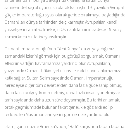
saltanatından I. Dünya Savaşı’ndaki yıkılışına kadar dünya
sahnesinde başrol oyuncusu olarak kalmıştır. 19. yüzyılda Avrupalı ​​
güçler imparatorluğu siyasi olarak geride bırakmaya başladığında,
Osmanlıları dünya tarihinden de çıkarmıştır. Avrupalılar, kendi
yükselişlerini anlatabilmek için Osmanlı tarihinin sadece 19. yüzyıl
kısmını koca bir tarihe yansıtmıştır.
Osmanlı İmparatorluğu’nun “Yeni Dünya” da ve yaşadığımız
zamandaki izlerini görmek için bu görüşü sorgulamak, Osmanlı
etkisinin varlığını kavramamıza yardımcı olur. Avrupalıların,
yüzyıllardır Osmanlı hâkimiyetini nasıl ele aldıklarını anlamamıza
katkı sağlar. Sultan Selim sayesinde Osmanlı İmparatorluğu,
neredeyse diğer tüm devletlerden daha fazla güce sahip olmuş,
daha fazla bölgeyi kontrol etmiş, daha fazla insanı yönetmiş ve
tarih sayfasında daha uzun süre dayanmıştır. Bu tarihi anlamak,
ortak geçmişimizde bulunan fakat genellikle göz ardı edilip
reddedilen Müslümanların yerini görmemize yardımcı olur.
İslam, günümüzde Amerika’sında, “Batı” karşısında taban tabana