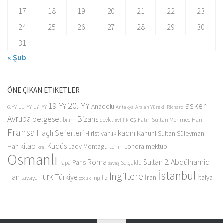
17
18
19
20
21
22
23
24
25
26
27
28
29
30
31
« Şub
ÖNE ÇIKAN ETİKETLER
20. YY
asker
19. YY
Anadolu
11. YY
17. YY
6. YY
Antakya
Arslan Yürekli Richard
Avrupa
belgesel
Bizans
eş
bilim
devlet
Fatih Sultan Mehmed Han
evlilik
Fransa
Haçlı Seferleri
kadın
Kanuni Sultan Süleyman
Hıristiyanlık
kitap
Kudüs
Han
Lady Montagu
Londra
mektup
Lenin
kral
Osmanlı
Roma
Sultan 2. Abdülhamid
Paris
Papa
Selçuklu
savaş
İstanbul
İngiltere
Türk
Han
Türkiye
İran
İtalya
tavsiye
İngiliz
çocuk