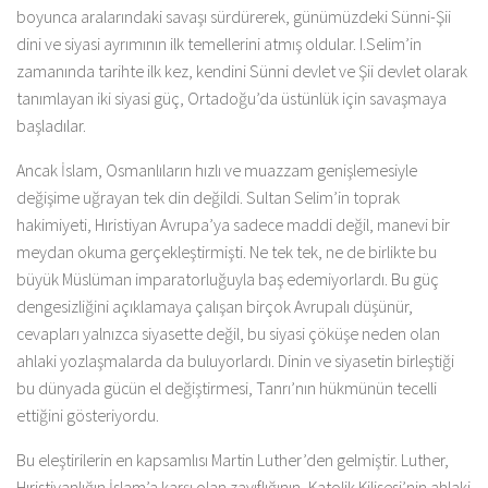
boyunca aralarındaki savaşı sürdürerek, günümüzdeki Sünni-Şii
dini ve siyasi ayrımının ilk temellerini atmış oldular. I.Selim’in
zamanında tarihte ilk kez, kendini Sünni devlet ve Şii devlet olarak
tanımlayan iki siyasi güç, Ortadoğu’da üstünlük için savaşmaya
başladılar.
Ancak İslam, Osmanlıların hızlı ve muazzam genişlemesiyle
değişime uğrayan tek din değildi. Sultan Selim’in toprak
hakimiyeti, Hıristiyan Avrupa’ya sadece maddi değil, manevi bir
meydan okuma gerçekleştirmişti. Ne tek tek, ne de birlikte bu
büyük Müslüman imparatorluğuyla baş edemiyorlardı. Bu güç
dengesizliğini açıklamaya çalışan birçok Avrupalı düşünür,
cevapları yalnızca siyasette değil, bu siyasi çöküşe neden olan
ahlaki yozlaşmalarda da buluyorlardı. Dinin ve siyasetin birleştiği
bu dünyada gücün el değiştirmesi, Tanrı’nın hükmünün tecelli
ettiğini gösteriyordu.
Bu eleştirilerin en kapsamlısı Martin Luther’den gelmiştir. Luther,
Hıristiyanlığın İslam’a karşı olan zayıflığının, Katolik Kilisesi’nin ahlaki