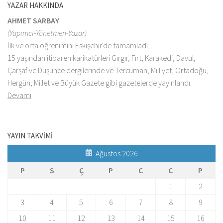
YAZAR HAKKINDA
AHMET SARBAY
(Yapımcı-Yönetmen-Yazar)
İlk ve orta öğrenimini Eskişehir'de tamamladı.
15 yaşından itibaren karikatürleri Gırgır, Fırt, Karakedi, Davul,
Çarşaf ve Düşünce dergilerinde ve Tercüman, Milliyet, Ortadoğu,
Hergün, Millet ve Büyük Gazete gibi gazetelerde yayınlandı.
Devamı
YAYIN TAKVİMİ
Ağustos 2026
P
S
Ç
P
C
C
P
1
2
3
4
5
6
7
8
9
10
11
12
13
14
15
16