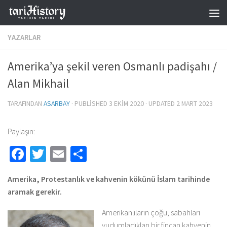
Skip to content
YAZARLAR
Amerika’ya şekil veren Osmanlı padişahı /
Alan Mikhail
TARAFINDAN
ASARBAY
· PUBLISHED
3 EKIM 2020
· UPDATED
2 MART 2023
Paylaşın:
Facebook
Twitter
Email
Share
Amerika, Protestanlık ve kahvenin kökünü İslam tarihinde
aramak gerekir.
Amerikanlıların çoğu, sabahları
yudumladıkları bir fincan kahvenin