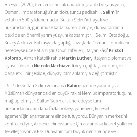
Bu Eylül (2020), benzersiz ancak unutulmuş tarihi bir şahsiyetin,
Osmanlı İmparatorluğu’nun dokuzuncu padişahı
I. Selim
’in
vefatının 500. yıldönümüdür. Sultan Selim’in hayatı ve
hükümdarlığı, günümüze kadar süren izleriyle, dünya tarihinin
belki de en önemli yarım yüzyılını kapsamıştır. I. Selim, Ortadoğu,
Kuzey Afrika ve Kafkasya’da yaptığı savaşlarla Osmanlı topraklarını
neredeyse üçe katlamıştır. Onun zaferleri, İtalyan kâşif
Kristof
Kolomb,
Alman Katolik rahip
Martin Luther,
İtalyan diplomat ve
siyaset filozofu
Niccolo Machiavelli
veya çağdaşlarından çok
daha etkili bir şekilde, dünyayı tam anlamıyla değiştirmiştir.
1517’de Sultan Selim ve ordusu
Kahire
üzerine yürümüş ve
Müslüman dünyasındaki en büyük rakibi Memlük İmparatorluğu’nu
mağlup etmiştir. Sultan Selim artık neredeyse tüm
hükümdarlardan daha fazla bölgeyi yönetiyor, küresel
egemenliğin anahtarlarını elinde tutuyordu. Dünyanın merkezini
kontrol ediyor, Akdeniz, Hindistan ve Çin arasındaki ticaret yollarını
tekelleştiriyor ve Eski Dünyanın tüm büyük denizlerinde ve