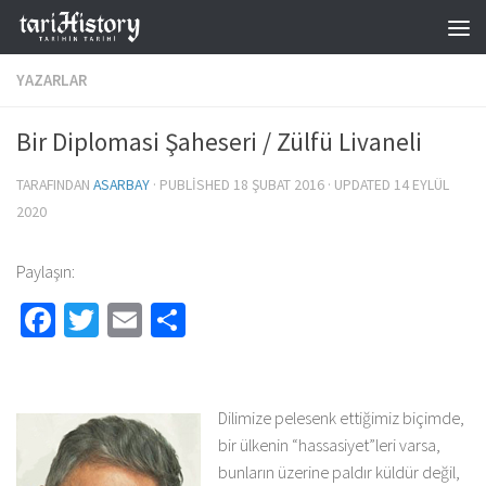
Skip to content
YAZARLAR
Bir Diplomasi Şaheseri / Zülfü Livaneli
TARAFINDAN
ASARBAY
· PUBLISHED
18 ŞUBAT 2016
· UPDATED
14 EYLÜL
2020
Paylaşın:
Facebook
Twitter
Email
Share
Dilimize pelesenk ettiğimiz biçimde,
bir ülkenin “hassasiyet”leri varsa,
bunların üzerine paldır küldür değil,