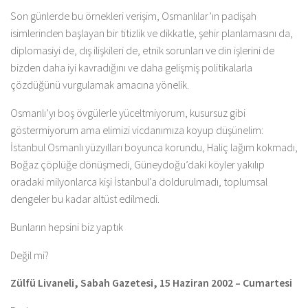
Son günlerde bu örnekleri verişim, Osmanlılar’ın padişah
isimlerinden başlayan bir titizlik ve dikkatle, şehir planlamasını da,
diplomasiyi de, dış ilişkileri de, etnik sorunları ve din işlerini de
bizden daha iyi kavradığını ve daha gelişmiş politikalarla
çözdüğünü vurgulamak amacına yönelik.
Osmanlı’yı boş övgülerle yüceltmiyorum, kusursuz gibi
göstermiyorum ama elimizi vicdanımıza koyup düşünelim:
İstanbul Osmanlı yüzyılları boyunca korundu, Haliç lağım kokmadı,
Boğaz çöplüğe dönüşmedi, Güneydoğu’daki köyler yakılıp
oradaki milyonlarca kişi İstanbul’a doldurulmadı, toplumsal
dengeler bu kadar altüst edilmedi.
Bunların hepsini biz yaptık
Değil mi?
Zülfü Livaneli, Sabah Gazetesi, 15 Haziran 2002 – Cumartesi