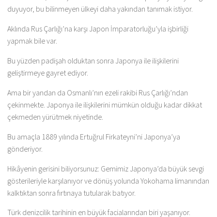
duyuyor, bu bilinmeyen ülkeyi daha yakından tanımak istiyor.
Aklında Rus Çarlığı’na karşı Japon İmparatorluğu’yla işbirliği
yapmak bile var.
Bu yüzden padişah olduktan sonra Japonya ile ilişkilerini
geliştirmeye gayret ediyor.
Ama bir yandan da Osmanlı’nın ezeli rakibi Rus Çarlığı’ndan
çekinmekte. Japonya ile ilişkilerini mümkün olduğu kadar dikkat
çekmeden yürütmek niyetinde.
Bu amaçla 1889 yılında Ertuğrul Firkateyni’ni Japonya’ya
gönderiyor.
Hikâyenin gerisini biliyorsunuz: Gemimiz Japonya’da büyük sevgi
gösterileriyle karşılanıyor ve dönüş yolunda Yokohama limanından
kalktıktan sonra fırtınaya tutularak batıyor.
Türk denizcilik tarihinin en büyük facialarından biri yaşanıyor.