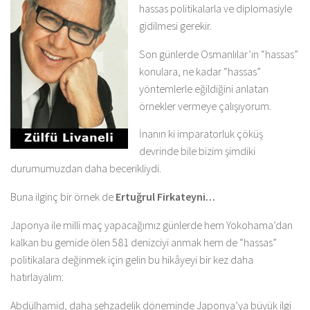
hassas politikalarla ve diplomasiyle
gidilmesi gerekir.
Son günlerde Osmanlılar’ın “hassas”
konulara, ne kadar “hassas”
yöntemlerle eğildiğini anlatan
örnekler vermeye çalışıyorum.
İnanın ki imparatorluk çöküş
devrinde bile bizim şimdiki
durumumuzdan daha becerikliydi.
Buna ilginç bir örnek de
Ertuğrul Firkateyni…
Japonya ile milli maç yapacağımız günlerde hem Yokohama’dan
kalkan bu gemide ölen 581 denizciyi anmak hem de “hassas”
politikalara değinmek için gelin bu hikâyeyi bir kez daha
hatırlayalım:
Abdülhamid, daha şehzadelik döneminde Japonya’ya büyük ilgi