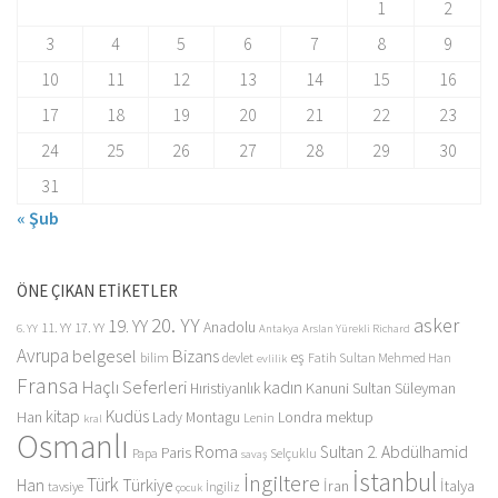
1
2
3
4
5
6
7
8
9
10
11
12
13
14
15
16
17
18
19
20
21
22
23
24
25
26
27
28
29
30
31
« Şub
ÖNE ÇIKAN ETİKETLER
20. YY
asker
19. YY
Anadolu
11. YY
17. YY
6. YY
Antakya
Arslan Yürekli Richard
Avrupa
belgesel
Bizans
eş
bilim
devlet
Fatih Sultan Mehmed Han
evlilik
Fransa
Haçlı Seferleri
kadın
Kanuni Sultan Süleyman
Hıristiyanlık
kitap
Kudüs
Han
Lady Montagu
Londra
mektup
Lenin
kral
Osmanlı
Roma
Sultan 2. Abdülhamid
Paris
Papa
Selçuklu
savaş
İstanbul
İngiltere
Türk
Han
Türkiye
İran
İtalya
tavsiye
İngiliz
çocuk