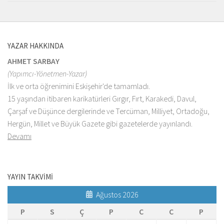
YAZAR HAKKINDA
AHMET SARBAY
(Yapımcı-Yönetmen-Yazar)
İlk ve orta öğrenimini Eskişehir'de tamamladı.
15 yaşından itibaren karikatürleri Gırgır, Fırt, Karakedi, Davul,
Çarşaf ve Düşünce dergilerinde ve Tercüman, Milliyet, Ortadoğu,
Hergün, Millet ve Büyük Gazete gibi gazetelerde yayınlandı.
Devamı
YAYIN TAKVİMİ
Ağustos 2026
P
S
Ç
P
C
C
P