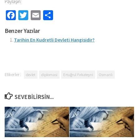
Paylaşın:
Facebook
Twitter
Email
Share
Benzer Yazılar
Tarihin En Kudretli Devleti Hangisidir?
Etikerler:
devlet
diplomasi
Ertuğrul Fırkateyni
Osmanlı
SEVEBILIRSIN...