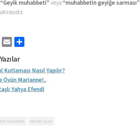
.
“Geyik muhabbeti”
veya
“muhabbetin geyiğe sarması”
atırasıdır.
cebook
Twitter
Email
Share
Yazılar
ıl Kutlaması Nasıl Yapılır?
e Övün Marianne!..
taşlı Yahya Efendi
eyik muhabbeti
Resneli niyazi