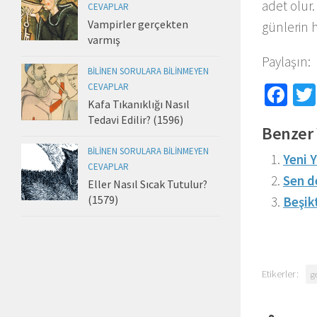
adet olur
CEVAPLAR
Vampirler gerçekten
günlerin h
varmış
Paylaşın:
BILINEN SORULARA BILINMEYEN
CEVAPLAR
Fa
Kafa Tıkanıklığı Nasıl
Tedavi Edilir? (1596)
Benzer 
BILINEN SORULARA BILINMEYEN
Yeni Y
CEVAPLAR
Sen d
Eller Nasıl Sıcak Tutulur?
(1579)
Beşik
Etikerler:
g