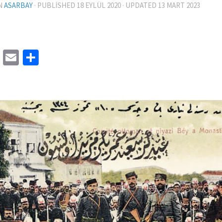
N
ASARBAY
· PUBLISHED
18 EYLÜL 2020
· UPDATED
13 MART 2023
cebook
Twitter
Email
Share