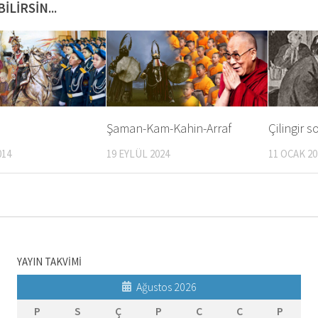
ILIRSIN...
Şaman-Kam-Kahin-Arraf
Çilingir s
014
19 EYLÜL 2024
11 OCAK 20
YAYIN TAKVİMİ
Ağustos 2026
P
S
Ç
P
C
C
P