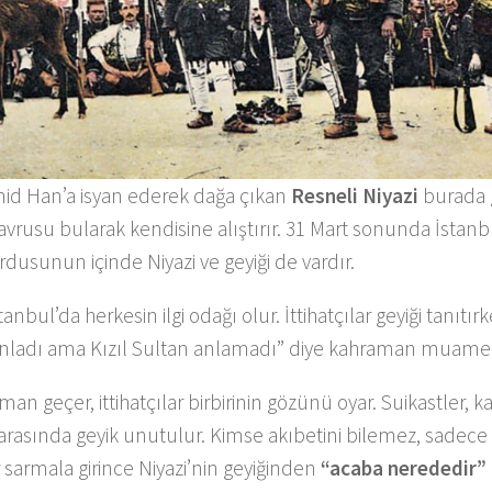
d Han’a isyan ederek dağa çıkan
Resneli Niyazi
burada 
yavrusu bularak kendisine alıştırır. 31 Mart sonunda İstan
dusunun içinde Niyazi ve geyiği de vardır.
anbul’da herkesin ilgi odağı olur. İttihatçılar geyiği tanıtı
 anladı ama Kızıl Sultan anlamadı” diye kahraman muamele
an geçer, ittihatçılar birbirinin gözünü oyar. Suikastler, 
 arasında geyik unutulur. Kimse akıbetini bilemez, sadece
 sarmala girince Niyazi’nin geyiğinden
“acaba nerededir”