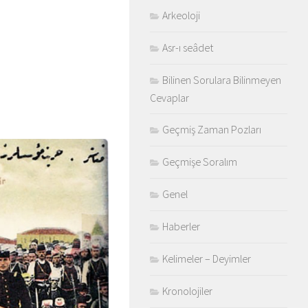
Arkeoloji
Asr-ı seâdet
Bilinen Sorulara Bilinmeyen
Cevaplar
Geçmiş Zaman Pozları
Geçmişe Soralım
Genel
Haberler
Kelimeler – Deyimler
Kronolojiler