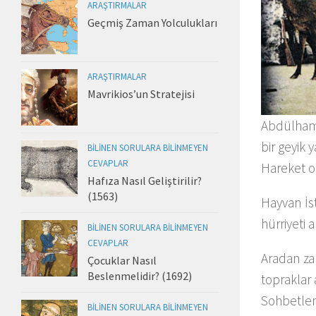
ARAŞTIRMALAR
Geçmiş Zaman Yolculukları
ARAŞTIRMALAR
Mavrikios’un Stratejisi
Abdülhami
bir geyik 
BILINEN SORULARA BILINMEYEN
CEVAPLAR
Hareket or
Hafıza Nasıl Geliştirilir?
(1563)
Hayvan İst
hürriyeti
BILINEN SORULARA BILINMEYEN
CEVAPLAR
Aradan zam
Çocuklar Nasıl
Beslenmelidir? (1692)
topraklar
Sohbetler
BILINEN SORULARA BILINMEYEN