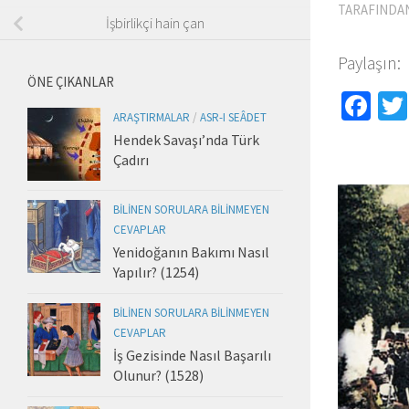
TARAFINDA
İşbirlikçi hain çan
Paylaşın:
ÖNE ÇIKANLAR
Fa
ARAŞTIRMALAR
/
ASR-I SEÂDET
Hendek Savaşı’nda Türk
Çadırı
BILINEN SORULARA BILINMEYEN
CEVAPLAR
Yenidoğanın Bakımı Nasıl
Yapılır? (1254)
BILINEN SORULARA BILINMEYEN
CEVAPLAR
İş Gezisinde Nasıl Başarılı
Olunur? (1528)