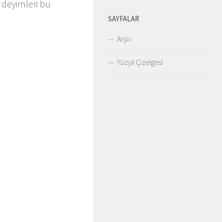
deyimleri bu
SAYFALAR
Arşiv
Yüzyıl Çizelgesi