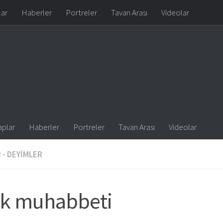
lar
Haberler
Portreler
Tavan Arası
Videolar
aplar
Haberler
Portreler
Tavan Arası
Videolar
 - DEYIMLER
ik muhabbeti