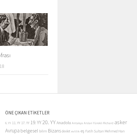
ofrası
18
ÖNE ÇIKAN ETİKETLER
20. YY
asker
19. YY
Anadolu
11. YY
17. YY
6. YY
Antakya
Arslan Yürekli Richard
Avrupa
belgesel
Bizans
eş
bilim
devlet
Fatih Sultan Mehmed Han
evlilik