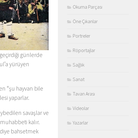
Okuma Parçası
Öne Çıkanlar
Portreler
Röportajlar
geçirdiği günlerde
bul’a yürüyen
Sağlık
Sanat
rken “şu hayvan bile
Tavan Arası
si yaparlar.
Videolar
kaybedilen savaşlar ve
 muhabbeti kalır.
Yazarlar
diye bahsetmek